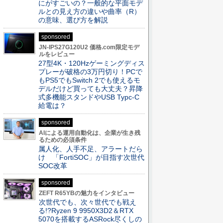
にがすごいの？一般的な平面モデ
ルとの見え方の違いや曲率（R）
の意味、選び方を解説
sponsored
JN-IPS27G120U2 価格.com限定モデ
ルをレビュー
27型4K・120Hzゲーミングディス
プレーが破格の3万円切り！PCで
もPS5でもSwitch 2でも使えるモ
デルだけど買っても大丈夫？昇降
式多機能スタンドやUSB Typc-C
給電は？
sponsored
AIによる運用自動化は、企業が生き残
るための必須条件
属人化、人手不足、アラートだら
け 「FortiSOC」が目指す次世代
SOC改革
sponsored
ZEFT R65YBの魅力をインタビュー
次世代でも、次々世代でも戦え
る!?Ryzen 9 9950X3D2＆RTX
5070を搭載するASRock尽くしの