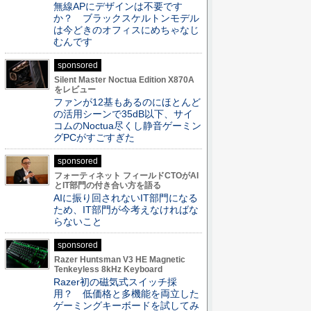
無線APにデザインは不要です
か？ ブラックスケルトンモデル
は今どきのオフィスにめちゃなじ
むんです
sponsored
Silent Master Noctua Edition X870A
をレビュー
ファンが12基もあるのにほとんど
の活用シーンで35dB以下、サイ
コムのNoctua尽くし静音ゲーミン
グPCがすごすぎた
sponsored
フォーティネット フィールドCTOがAI
とIT部門の付き合い方を語る
AIに振り回されないIT部門になる
ため、IT部門が今考えなければな
らないこと
sponsored
Razer Huntsman V3 HE Magnetic
Tenkeyless 8kHz Keyboard
Razer初の磁気式スイッチ採
用？ 低価格と多機能を両立した
ゲーミングキーボードを試してみ