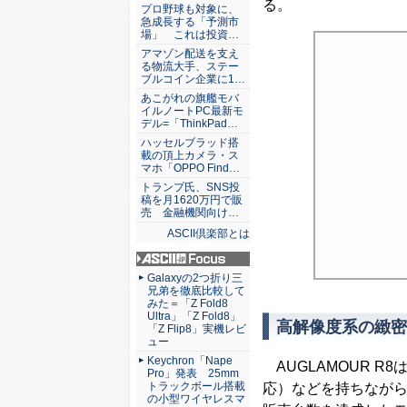
ASCII倶楽部
る。
プロ野球も対象に、
急成長する「予測市
場」 これは投資…
アマゾン配送を支え
る物流大手、ステー
ブルコイン企業に1…
あこがれの旗艦モバ
イルノートPC最新モ
デル=「ThinkPad…
ハッセルブラッド搭
載の頂上カメラ・ス
マホ「OPPO Find…
トランプ氏、SNS投
稿を月1620万円で販
売 金融機関向け…
ASCII倶楽部とは
ASCII.jp Focus
Galaxyの2つ折り三
兄弟を徹底比較して
みた＝「Z Fold8
Ultra」「Z Fold8」
高解像度系の緻密
「Z Flip8」実機レビ
ュー
Keychron「Nape
AUGLAMOUR 
Pro」発表 25mm
トラックボール搭載
応）などを持ちながら、
の小型ワイヤレスマ