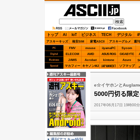
ASCII.jp
トップ
AI
IoT
ビジネス
TECH
デジタル
i
アスキーキッズ
格安SIM
家電ASCII
アスキーグルメ
週刊
FMV
mouse
iiyamaPC
Sycom
PC
ELECOM
AMD
ASUS ROG
Digital
GIGABYTE
JAWS
Acrobat
kintone
Azure
Business
S
JAPANNEXT
マカフィー
キヤノンMJ
ソフマップ
Special
週刊アスキー最新
号
e☆イヤホンとAuglam
5000円切る限
2017年06月17日 19時00
編集部のお勧め
週刊アスキー特別