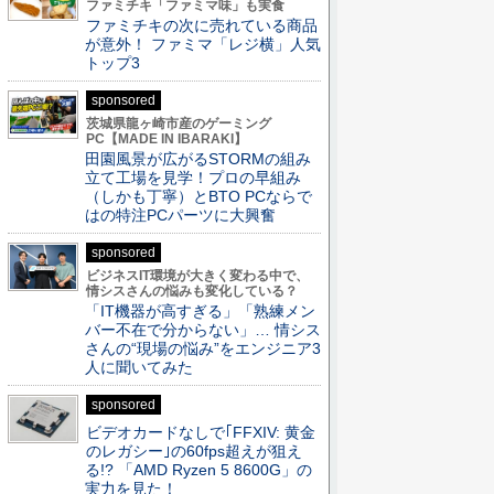
ファミチキ「ファミマ味」も実食
ファミチキの次に売れている商品
が意外！ ファミマ「レジ横」人気
トップ3
sponsored
茨城県龍ヶ崎市産のゲーミング
PC【MADE IN IBARAKI】
田園風景が広がるSTORMの組み
立て工場を見学！プロの早組み
（しかも丁寧）とBTO PCならで
はの特注PCパーツに大興奮
sponsored
ビジネスIT環境が大きく変わる中で、
情シスさんの悩みも変化している？
「IT機器が高すぎる」「熟練メン
バー不在で分からない」… 情シス
さんの“現場の悩み”をエンジニア3
人に聞いてみた
sponsored
ビデオカードなしで｢FFXIV: 黄金
のレガシー｣の60fps超えが狙え
る!? 「AMD Ryzen 5 8600G」の
実力を見た！