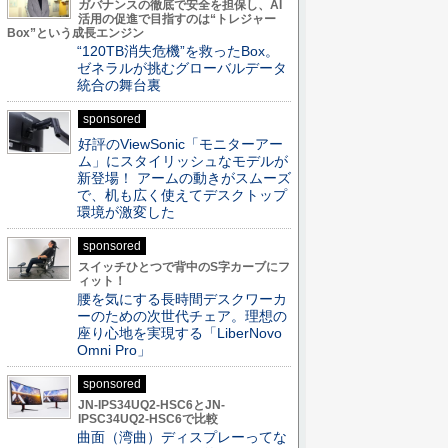
ガバナンスの徹底で安全を担保し、AI
活用の促進で目指すのは“トレジャー
Box”という成長エンジン
“120TB消失危機”を救ったBox。
ゼネラルが挑むグローバルデータ
統合の舞台裏
sponsored
好評のViewSonic「モニターアー
ム」にスタイリッシュなモデルが
新登場！ アームの動きがスムーズ
で、机も広く使えてデスクトップ
環境が激変した
sponsored
スイッチひとつで背中のS字カーブにフ
ィット！
腰を気にする長時間デスクワーカ
ーのための次世代チェア。理想の
座り心地を実現する「LiberNovo
Omni Pro」
sponsored
JN-IPS34UQ2-HSC6とJN-
IPSC34UQ2-HSC6で比較
曲面（湾曲）ディスプレーってな