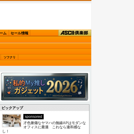
ーム
セール情報
ソフクリ
ピックアップ
sponsored
才色兼備なヤマハの無線APはモダンな
オフィスに最適 これなら違和感な
し！