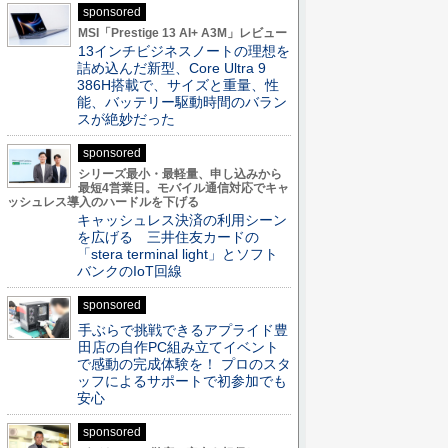
sponsored
MSI「Prestige 13 AI+ A3M」レビュー
13インチビジネスノートの理想を
詰め込んだ新型、Core Ultra 9
386H搭載で、サイズと重量、性
能、バッテリー駆動時間のバラン
スが絶妙だった
sponsored
シリーズ最小・最軽量、申し込みから
最短4営業日。モバイル通信対応でキャ
ッシュレス導入のハードルを下げる
キャッシュレス決済の利用シーン
を広げる 三井住友カードの
「stera terminal light」とソフト
バンクのIoT回線
sponsored
手ぶらで挑戦できるアプライド豊
田店の自作PC組み立てイベント
で感動の完成体験を！ プロのスタ
ッフによるサポートで初参加でも
安心
sponsored