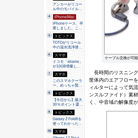
アンカーがリコー
ル中のモバイル…
iPhone/Mac
iPhoneケース、卒
業しました。こ…
トピックス
TOTOがリコール
中の温水洗浄便…
スマホ
ケーブル交換が可能
ドコモ「ahamo」
が10GB増量し…
長時間のリスニング
スマホ
筐体内のエアフロー
このスマホクーラ
ー、めっちゃ賢…
ィルターによって気流
トピックス
ンスルファイド）素
【今日から】最大
く、中音域の解像度
30％ポイント還…
トピックス
Galaxy Z Fold8を
使ってわかった…
スマホ
iPhone 17 Proも