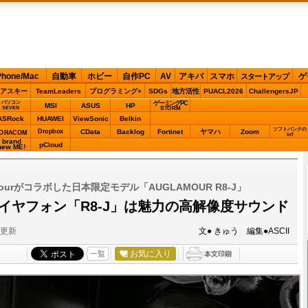
Phone/Mac
自動車
ホビー
自作PC
AV
アキバ
スマホ
ゲ
スタートアップ
アスキー
TeamLeaders
プログラミング+
SDGs
地方活性
PUACL2026
ChallengersJP
パソコン
ゲーミングPC
MSI
ASUS
HP
STORM
SEVEN
ASRock
HUAWEI
ViewSonic
Belkin
ソフトバンクの
Dropbox
CData
Backlog
Fortinet
ヤマハ
Zoom
ORACOM
IoT
brand
pCloud
new ME!
ourがコラボした日本限定モデル「AUGLAMOUR R8-J」
定イヤフォン「R8-J」は魅力の高解像度サウンド
分更新
文● きゅう 編集●ASCII
お気に入り
一覧