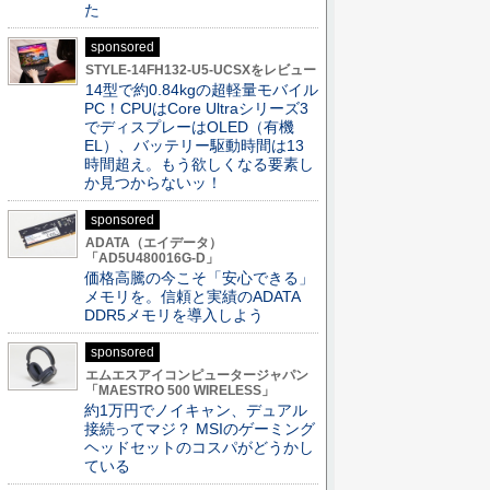
た
sponsored
STYLE-14FH132-U5-UCSXをレビュー
14型で約0.84kgの超軽量モバイル
PC！CPUはCore Ultraシリーズ3
でディスプレーはOLED（有機
EL）、バッテリー駆動時間は13
時間超え。もう欲しくなる要素し
か見つからないッ！
sponsored
ADATA（エイデータ）
「AD5U480016G-D」
価格高騰の今こそ「安心できる」
メモリを。信頼と実績のADATA
DDR5メモリを導入しよう
sponsored
エムエスアイコンピュータージャパン
「MAESTRO 500 WIRELESS」
約1万円でノイキャン、デュアル
接続ってマジ？ MSIのゲーミング
ヘッドセットのコスパがどうかし
ている