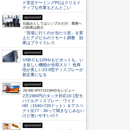
ド安定ゲーミングPCはクリエイ
ティブな作業もどんとこい
sponsored
仕組みとしてはシンプルだが、業務へ
の効果は絶大
「現場に行くのが当たり前」を変
えたアズビルのリモート調整 効
果はプライスレス
sponsored
USB-Cも120Hzもピボットも。い
ま欲しい機能が全部入り！ 色再
現が美しい23.8型ディスプレーが
新定番になる
sponsored
JN-MD-IPST101WHDをレビュー
2万1980円のタッチ対応10.1型モ
バイルディスプレー、ワイド
HD（1540×720ドット）＆アスペ
クト比77：36って聞きなじみない
けど使いやすいの？
sponsored