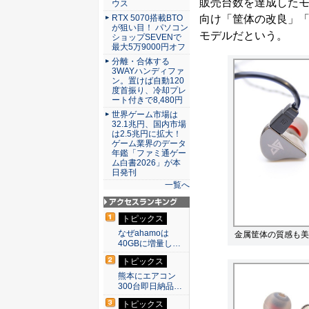
販売台数を達成したモ
ウス
RTX 5070搭載BTO
向け「筐体の改良」「
が狙い目！ パソコン
モデルだという。
ショップSEVENで
最大5万9000円オフ
分離・合体する
3WAYハンディファ
ン。置けば自動120
度首振り、冷却プレ
ート付きで8,480円
世界ゲーム市場は
32.1兆円、国内市場
は2.5兆円に拡大！
ゲーム業界のデータ
年鑑「ファミ通ゲー
ム白書2026」が本
日発刊
一覧へ
アクセスランキン
トピックス
グ
なぜahamoは
金属筐体の質感も美
40GBに増量し…
トピックス
熊本にエアコン
300台即日納品…
トピックス