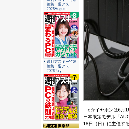
編集 週アス
2026August
週刊アスキー特別
編集 週アス
2026July
e☆イヤホンは6月16
日本限定モデル「AUG
18日（日）に主催す