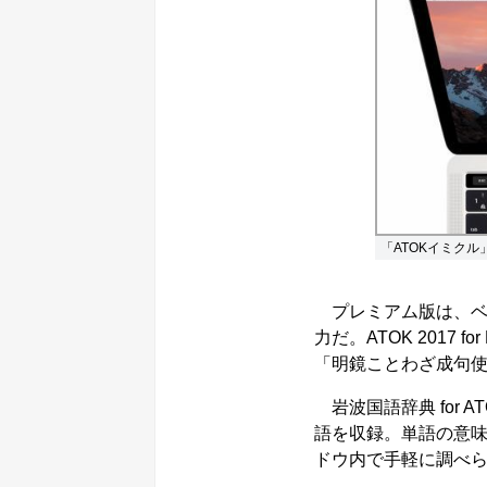
「ATOKイミクル」が
プレミアム版は、ベ
力だ。ATOK 2017 f
「明鏡ことわざ成句使い
岩波国語辞典 for 
語を収録。単語の意
ドウ内で手軽に調べ