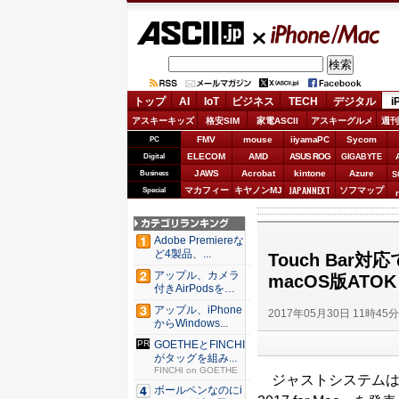
ASCII.jp
iPhone/Mac
トップ
AI
IoT
ビジネス
TECH
デジタル
i
アスキーキッズ
格安SIM
家電ASCII
アスキーグルメ
週刊
FMV
mouse
iiyamaPC
Sycom
PC
ELECOM
AMD
ASUS ROG
Digital
GIGABYTE
JAWS
Acrobat
kintone
Azure
Business
S
JAPANNEXT
マカフィー
キヤノンMJ
ソフマップ
Special
Adobe Premiereな
ど4製品、...
Touch Ba
アップル、カメラ
macOS版ATOK 
付きAirPodsを年
内...
アップル、iPhone
2017年05月30日 11時45
からWindows...
GOETHEとFINCHI
がタッグを組み...
FINCHI on GOETHE
ジャストシステムは5
ボールペンなのにi