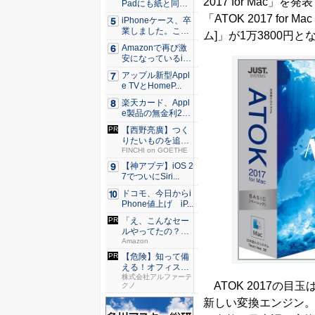
2017 for Mac
Padにも紙と同じ
滑ら...
「ATOK 2017 for M
iPhoneケース、卒
業しました。これ
ム]」が1万3800円とな
か...
Amazonで再び激
安になっているiP
h...
アップル新型Appl
e TVとHomeP...
楽天カード、Appl
e製品の無金利24
回...
【西野亮廣】つく
りたいものを追求
できる環...
FINCHI on GOETHE
【神アプデ】iOS 2
7でついにSiri...
ドコモ、今日からi
Phone値上げ iP...
「え、こんなセー
ルやってたの？」
80％O...
Amazon
【危険】知って備
える！オフィスの
セキュリ...
株式会社アルファーテ
ATOK 2017の
クノ
新しい変換エンジン