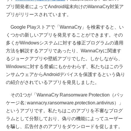
プリ開発者によってAndroid端末向けのWannaCry対策ア
プリがリリースされています。
Google Playストアで「WannaCry」を検索すると、い
くつかの新しいアプリを発見することができます。その
多くがWindowsシステムに対する修正プログラムの適用
方法を解説するアプリであったり、WannaCryに関連す
るジョークアプリや壁紙アプリでした。しかしながら、
Windowsに対する脅威にもかかわらず、私たちはこのラ
ンサムウェアからAndroidデバイスを保護するという偽り
の紹介がされているアプリを発見しました。
その1つが「WannaCry Ransomware Protection（パッ
ケージ名: wannacry.ransomware.protection.antivirus）」
というアプリです。私たちはこのアプリを不審なプログ
ラムとして分類しており、偽りの機能によってユーザー
を騙し、広告付きのアプリをダウンロードを促します。