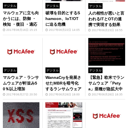
デジタル
デジタル
デジタル
マルウェアに立ち向
破壊を目的とするS
人の相性が悪いと言
かうには、防御 ・
hamoon、IoT/OT
われるITとOTの連
検知 ・復旧 ・適応
に迫る危機
携で実現する効果
2017年06月16日 15:15
2017年06月22日 14:05
2017年06月23日 16:55
デジタル
デジタル
デジタル
【緊急】欧米でラン
マルウェア・ランサ
WannaCryを発展さ
サムウェア「Pety
ムウェアが軒並み5
せたMBRを暗号化
a」亜種が急拡大中
0％以上増加
するランサムウェア
2017年06月28日 18:35
2017年06月27日 20:50
2017年06月28日 18:00