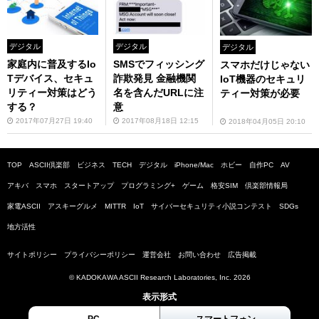
デジタル
デジタル
デジタル
家庭内に普及するIo
SMSでフィッシング
スマホだけじゃない
Tデバイス、セキュ
詐欺発見 金融機関
IoT機器のセキュリ
リティー対策はどう
名を含んだURLに注
ティー対策が必要
する？
意
2017年07月27日 19:40
2017年08月18日 12:15
2018年04月05日 20:10
TOP
ASCII倶楽部
ビジネス
TECH
デジタル
iPhone/Mac
ホビー
自作PC
AV
アキバ
スマホ
スタートアップ
プログラミング+
ゲーム
格安SIM
倶楽部情報局
家電ASCII
アスキーグルメ
MITTR
IoT
サイバーセキュリティ小説コンテスト
SDGs
地方活性
サイトポリシー
プライバシーポリシー
運営会社
お問い合わせ
広告掲載
© KADOKAWA ASCII Research Laboratories, Inc. 2026
表示形式
PC
スマートフォン