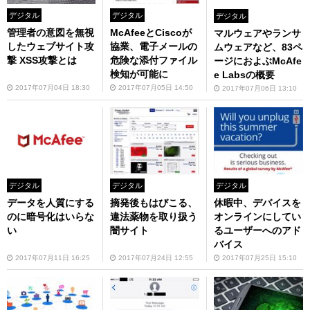
デジタル
デジタル
デジタル
管理者の意図を無視
McAfeeとCiscoが
マルウェアやランサ
したウェブサイト攻
協業、電子メールの
ムウェアなど、83ペ
撃 XSS攻撃とは
危険な添付ファイル
ージにおよぶMcAfe
検知が可能に
e Labsの概要
2017年07月04日 18:30
2017年07月05日 14:50
2017年07月06日 13:10
デジタル
デジタル
デジタル
データを人質にする
摘発後もはびこる、
休暇中、デバイスを
のに暗号化はいらな
違法薬物を取り扱う
オンラインにしてい
い
闇サイト
るユーザーへのアド
バイス
2017年07月11日 16:25
2017年07月24日 12:55
2017年07月25日 15:10