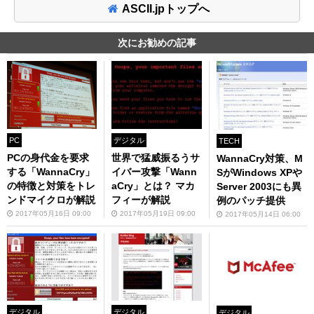
ASCII.jpトップへ
次にお勧めの記事
PC
デジタル
TECH
PCの身代金を要求
世界で猛威振るうサ
WannaCry対策、M
する「WannaCry」
イバー攻撃「Wann
SがWindows XPや
の特徴と対策をトレ
aCry」とは？ マカ
Server 2003にも異
ンドマイクロが解説
フィーが解説
例のパッチ提供
2017年05月16日 09:00
2017年05月19日 09:00
2017年05月14日 06:00
デジタル
デジタル
デジタル