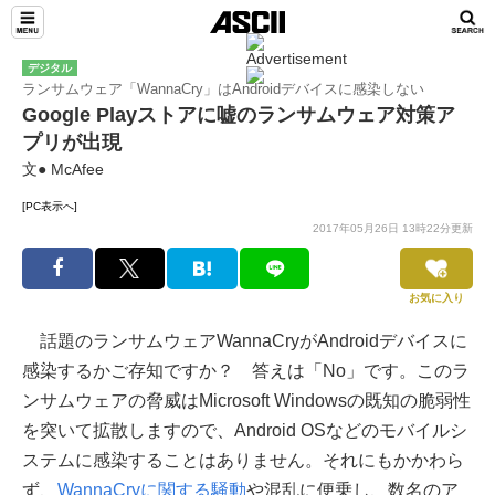
デジタル
ランサムウェア「WannaCry」はAndroidデバイスに感染しない
Google Playストアに嘘のランサムウェア対策ア
プリが出現
文● McAfee
[PC表示へ]
2017年05月26日 13時22分更新
お気に入り
話題のランサムウェアWannaCryがAndroidデバイスに
感染するかご存知ですか？ 答えは「No」です。このラ
ンサムウェアの脅威はMicrosoft Windowsの既知の脆弱性
を突いて拡散しますので、Android OSなどのモバイルシ
ステムに感染することはありません。それにもかかわら
ず、
WannaCryに関する騒動
や混乱に便乗し、数名のア