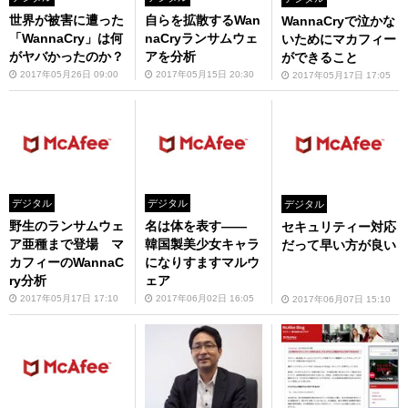
世界が被害に遭った
自らを拡散するWan
WannaCryで泣かな
「WannaCry」は何
naCryランサムウェ
いためにマカフィー
がヤバかったのか？
アを分析
ができること
2017年05月26日 09:00
2017年05月15日 20:30
2017年05月17日 17:05
デジタル
デジタル
デジタル
野生のランサムウェ
名は体を表す――
セキュリティー対応
ア亜種まで登場 マ
韓国製美少女キャラ
だって早い方が良い
カフィーのWannaC
になりすますマルウ
ry分析
ェア
2017年05月17日 17:10
2017年06月02日 16:05
2017年06月07日 15:10