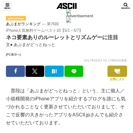
iphone/mac
あぷまがランキング
― 第76回
iPhone人気無料ゲームベスト10【5/1～5/7】
ネコ要素ありのルーレットとリズムゲーに注目
文● あぷまがどっとねっと
[PC表示へ]
2017年05月17日 17時00分更新
お気に入り
普段は「あぷまがどっとねっと」という、主に個人／
小規模開発のiPhoneアプリを紹介するブログを誰にも気
づかれることなく更新させていただいておりまして、そ
こで反響の大きかったアプリをASCII.jpさんでも紹介さ
せていただいております。