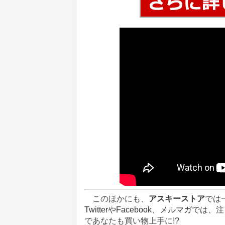
このほかにも、
アスキーストア
では
Twitter
や
Facebook
、
メルマガ
では、注
であなたも買い物上手に!?