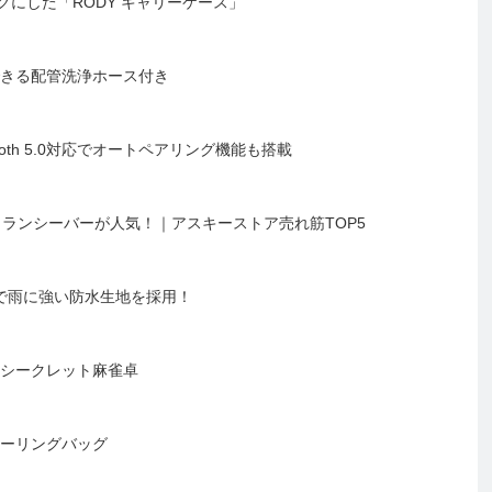
にした「RODY キャリーケース」
できる配管洗浄ホース付き
oth 5.0対応でオートペアリング機能も搭載
thトランシーバーが人気！｜アスキーストア売れ筋TOP5
製で雨に強い防水生地を採用！
 シークレット麻雀卓
ツーリングバッグ