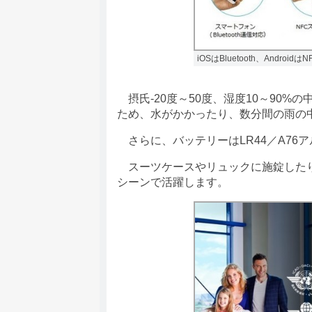
iOSはBluetooth、Androi
摂氏-20度～50度、湿度10～90%
ため、水がかかったり、数分間の雨の
さらに、バッテリーはLR44／A76
スーツケースやリュックに施錠したり
シーンで活躍します。