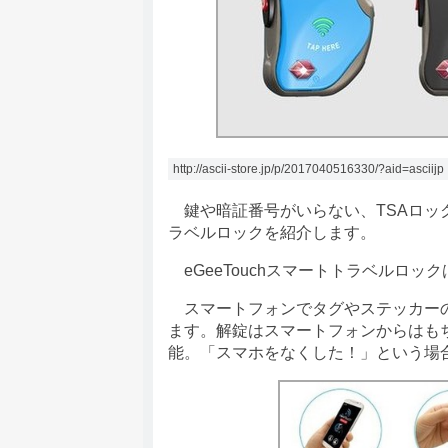
http://ascii-store.jp/p/2017040516330/?aid=asciijp
鍵や暗証番号がいらない、TSAロック搭
ラベルロックを紹介します。
eGeeTouchスマートトラベルロ
スマートフォンでタグやステッカーの
ます。解錠はスマートフォンからはもち
能。「スマホをなくした！」という場