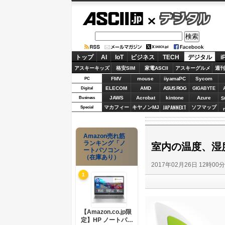
ASCII.jp
デジタル
トップ
AI
IoT
ビジネス
TECH
デジタル
i
アスキーキッズ
格安SIM
家電ASCII
アスキーグルメ
週刊
FMV
mouse
iiyamaPC
Sycom
PC
ELECOM
AMD
ASUS ROG
Digital
GIGABYTE
JAWS
Acrobat
kintone
Azure
Business
S
JAPANNEXT
マカフィー
キヤノンMJ
ソフマップ
Special
Amazon売れ筋
ランキング「ノ
室内の温度、湿度
ートパソコン」
（在庫あり）
2017年02月26日 12時00
1
【Amazon.co.jp限
定】HP ノートパソ