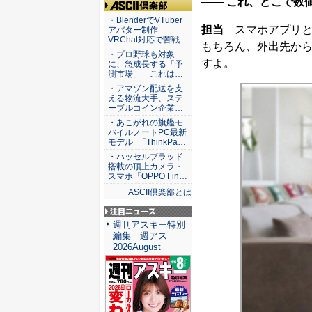
―― これ、どこで数
ASCII倶楽部
・BlenderでVTuber
担当
スマホアプリと
アバター制作
VRChat対応で苦戦…
もちろん、外出先か
・プロ野球も対象
すよ。
に、急成長する「予
測市場」 これは…
・アマゾン配送を支
える物流大手、ステ
ーブルコイン企業…
・あこがれの旗艦モ
バイルノートPC最新
モデル=「ThinkPa…
・ハッセルブラッド
搭載の頂上カメラ・
スマホ「OPPO Fin…
ASCII倶楽部とは
注目ニュース
週刊アスキー特別
編集 週アス
2026August