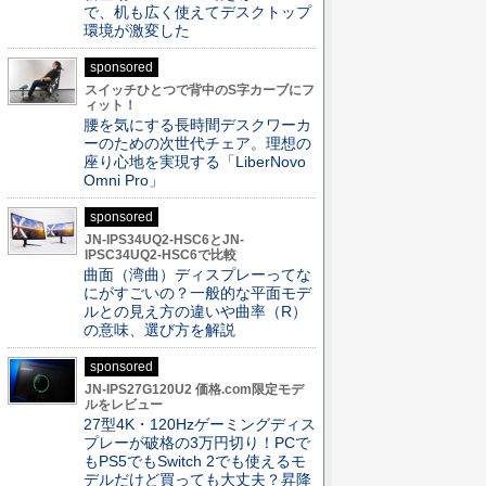
で、机も広く使えてデスクトップ
環境が激変した
sponsored
スイッチひとつで背中のS字カーブにフ
ィット！
腰を気にする長時間デスクワーカ
ーのための次世代チェア。理想の
座り心地を実現する「LiberNovo
Omni Pro」
sponsored
JN-IPS34UQ2-HSC6とJN-
IPSC34UQ2-HSC6で比較
曲面（湾曲）ディスプレーってな
にがすごいの？一般的な平面モデ
ルとの見え方の違いや曲率（R）
の意味、選び方を解説
sponsored
JN-IPS27G120U2 価格.com限定モデ
ルをレビュー
27型4K・120Hzゲーミングディス
プレーが破格の3万円切り！PCで
もPS5でもSwitch 2でも使えるモ
デルだけど買っても大丈夫？昇降