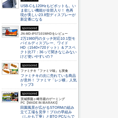
USB-Cも120Hzもピボットも。い
ま欲しい機能が全部入り！ 色再
現が美しい23.8型ディスプレーが
新定番になる
sponsored
JN-MD-IPST101WHDをレビュー
2万1980円のタッチ対応10.1型モ
バイルディスプレー、ワイド
HD（1540×720ドット）＆アスペ
クト比77：36って聞きなじみない
けど使いやすいの？
sponsored
ファミチキ「ファミマ味」も実食
ファミチキの次に売れている商品
が意外！ ファミマ「レジ横」人気
トップ3
sponsored
茨城県龍ヶ崎市産のゲーミング
PC【MADE IN IBARAKI】
田園風景が広がるSTORMの組み
立て工場を見学！プロの早組み
（しかも丁寧）とBTO PCならで