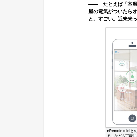
―― たとえば「室温
屋の電気がついたらオ
と。すごい。近未来
eRemote m
る」なども可能に