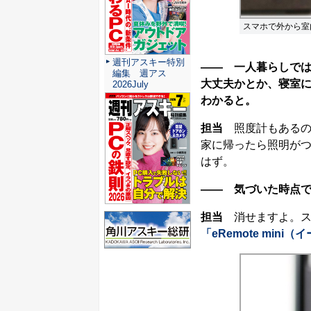
スマホで外から室
週刊アスキー特別
―― 一人暮らしで
編集 週アス
大丈夫かとか、寝室
2026July
わかると。
担当
照度計もあるの
家に帰ったら照明が
はず。
―― 気づいた時点
担当
消せますよ。ス
「eRemote min