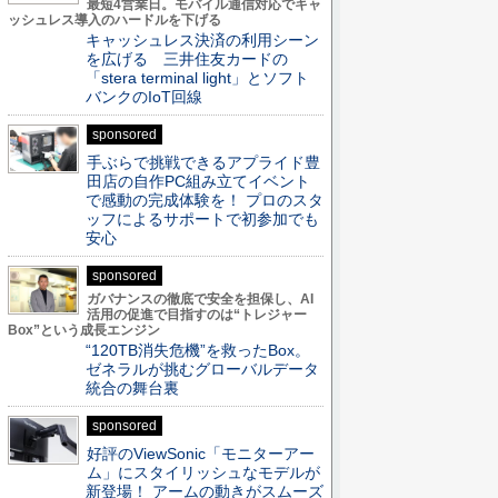
最短4営業日。モバイル通信対応でキャ
ッシュレス導入のハードルを下げる
キャッシュレス決済の利用シーン
を広げる 三井住友カードの
「stera terminal light」とソフト
バンクのIoT回線
sponsored
手ぶらで挑戦できるアプライド豊
田店の自作PC組み立てイベント
で感動の完成体験を！ プロのスタ
ッフによるサポートで初参加でも
安心
sponsored
ガバナンスの徹底で安全を担保し、AI
活用の促進で目指すのは“トレジャー
Box”という成長エンジン
“120TB消失危機”を救ったBox。
ゼネラルが挑むグローバルデータ
統合の舞台裏
sponsored
好評のViewSonic「モニターアー
ム」にスタイリッシュなモデルが
新登場！ アームの動きがスムーズ