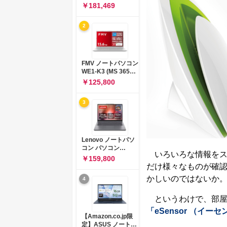
コン 15-fd 15.6イン
￥181,469
チ インテル Core 5
120U メモリ16GB
2
SSD512GB
Windows 11
Microsoft Office
2024搭載 WPS
Office搭載 カメラシ
FMV ノートパソコン
ャッター 指紋認証 薄
WE1-K3 (MS 365
型 Copilotキー搭載
Personal/Copilotキ
￥125,800
ナチュラルシルバー
ー搭載/Win 11/15.6
(BJ0M5PA-AAAI)
型/Core
3
i5/16GB/SSD
512GB/ホワイト)
FMVWK3E15W_AZ
Lenovo ノートパソ
コン パソコン
いろいろな情報をス
IdeaPad Slim 3 14.0
￥159,800
インチ AMD
だけ様々なものが確
Ryzen™ 5 8640HS
かしいのではないか
4
メモリ16GB
SSD512GB
Microsoft 365 試用
というわけで、部屋
版 Windows11 バッ
「eSensor （イー
テリー駆動12.6時間
【Amazon.co.jp限
重量1.39kg ルナグレ
定】ASUS ノートパ