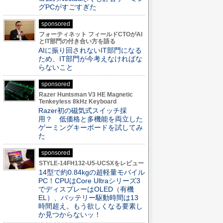
グPCがすごすぎた
sponsored
フォーティネット フィールドCTOがAI
とIT部門の付き合い方を語る
AIに振り回されないIT部門になる
ため、IT部門が今考えなければな
らないこと
sponsored
Razer Huntsman V3 HE Magnetic
Tenkeyless 8kHz Keyboard
Razer初の磁気式スイッチ採
用？ 低価格と多機能を両立した
ゲーミングキーボードを試してみ
た
sponsored
STYLE-14FH132-U5-UCSXをレビュー
14型で約0.84kgの超軽量モバイル
PC！CPUはCore Ultraシリーズ3
でディスプレーはOLED（有機
EL）、バッテリー駆動時間は13
時間超え。もう欲しくなる要素し
か見つからないッ！