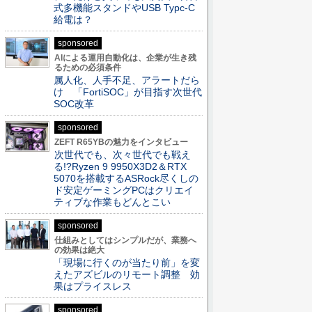
式多機能スタンドやUSB Typc-C
給電は？
sponsored
AIによる運用自動化は、企業が生き残
るための必須条件
属人化、人手不足、アラートだら
け 「FortiSOC」が目指す次世代
SOC改革
sponsored
ZEFT R65YBの魅力をインタビュー
次世代でも、次々世代でも戦え
る!?Ryzen 9 9950X3D2＆RTX
5070を搭載するASRock尽くしの
ド安定ゲーミングPCはクリエイ
ティブな作業もどんとこい
sponsored
仕組みとしてはシンプルだが、業務へ
の効果は絶大
「現場に行くのが当たり前」を変
えたアズビルのリモート調整 効
果はプライスレス
sponsored