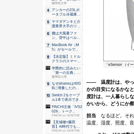
どころ」...
國學院大學
アンカーの23Lポ
ータブル冷蔵庫が
Ama...
ヤマダデンキと介
護業界大手のツク
イが協業...
腰は大風量ファ
ン、背中はペルチ
ェ冷却。ダ...
MacBook Air（M
5）がセールで...
【決定版】ミドル
クラスのスマート
「eSensor （
フォンの...
学際的に読みたい
「第一の古典」日
本書紀
國學院大學
―― 温度計は、や
なぜahamoは40G
Bに増量したの
かの目安になるかな
か ...
Switch 2をケーブ
度計は、一人暮らし
ル1本で表示でき...
かいから、どうにか
FINCHI主催「IVS2
026」トーク...
担当
なるほど。それ
FINCHI on GOETHE
【見城徹×藤田
温度、湿度、照度、音
晋】AI時代でも変
わらない...
FINCHI on GOETHE