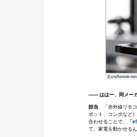
左がeRemote mi
―― ははー、同メー
担当
「赤外線リモコ
ボット、コンポなど
合わせることで、
「e
て、家電を動かせる