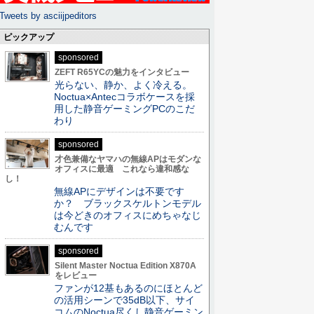
Tweets by asciijpeditors
ピックアップ
sponsored
ZEFT R65YCの魅力をインタビュー
光らない、静か、よく冷える。
Noctua×Antecコラボケースを採
用した静音ゲーミングPCのこだ
わり
sponsored
才色兼備なヤマハの無線APはモダンな
オフィスに最適 これなら違和感な
し！
無線APにデザインは不要です
か？ ブラックスケルトンモデル
は今どきのオフィスにめちゃなじ
むんです
sponsored
Silent Master Noctua Edition X870A
をレビュー
ファンが12基もあるのにほとんど
の活用シーンで35dB以下、サイ
コムのNoctua尽くし静音ゲーミン