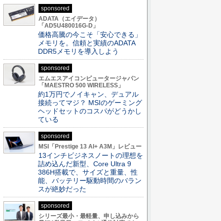
sponsored
ADATA（エイデータ）
「AD5U480016G-D」
価格高騰の今こそ「安心できる」
メモリを。信頼と実績のADATA
DDR5メモリを導入しよう
sponsored
エムエスアイコンピュータージャパン
「MAESTRO 500 WIRELESS」
約1万円でノイキャン、デュアル
接続ってマジ？ MSIのゲーミング
ヘッドセットのコスパがどうかし
ている
sponsored
MSI「Prestige 13 AI+ A3M」レビュー
13インチビジネスノートの理想を
詰め込んだ新型、Core Ultra 9
386H搭載で、サイズと重量、性
能、バッテリー駆動時間のバラン
スが絶妙だった
sponsored
シリーズ最小・最軽量、申し込みから