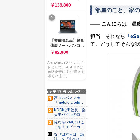
ー 83K9003JJP ノー
ソコン Vivobook 15
￥139,800
トPC
M1502NAQ 15.6イ
部屋のこと、家の
ンチ AMD Ryzen 7
5
170 メモリ16GB
SSD 512GB
―― こんにちは。温
Microsoft 365
Personal (24か月版)
担当
それなら
「eS
搭載 Windows 11 重
【整備済み品】軽量
量1.7kg Wi-Fi 6E ク
て、どうしてそんな
薄型ノートパソコン
ワイエットブルー
dynabook G83 ■
￥62,800
M1502NAQ-
13.3型
R7165BUWS
FHD(1920x1080) -
Amazonのアソシエイ
高性能第11世代Core
トとして、ASCII.jpは
i5-1135G7 - メモリ
適格販売により収入を
16GB - SSD 256GB
得ています。
- Webカメラ -
WiFi&Bluetooth -
USB Type-C - MS
Office 2021 - Win11
高コスパスマホ
搭載
「motorola edg...
KDDI松田社長、楽
天モバイルのロー
ミン...
俺ならiPadよりこ
っち！スピーカー
9個...
なぜ日本人は『論
語』を「心のより