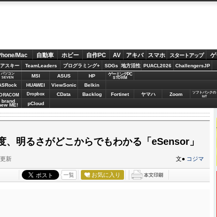
Phone/Mac
自動車
ホビー
自作PC
AV
アキバ
スマホ
ゲ
スタートアップ
アスキー
TeamLeaders
プログラミング+
SDGs
地方活性
PUACL2026
ChallengersJP
パソコン
ゲーミングPC
MSI
ASUS
HP
STORM
SEVEN
ASRock
HUAWEI
ViewSonic
Belkin
ソフトバンクの
Dropbox
CData
Backlog
Fortinet
ヤマハ
Zoom
ORACOM
IoT
brand
pCloud
new ME!
、明るさがどこからでもわかる「eSensor」
分更新
文●
コジマ
お気に入り
一覧