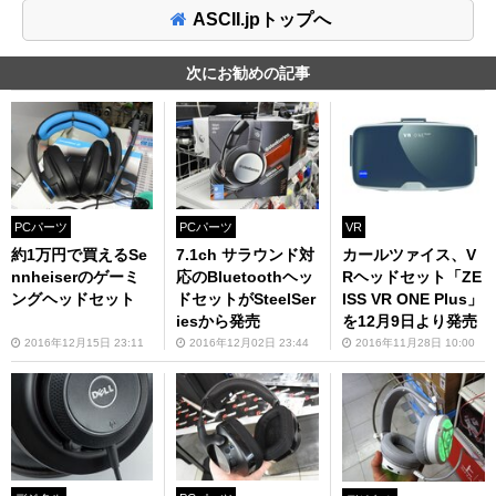
ASCII.jpトップへ
次にお勧めの記事
PCパーツ
PCパーツ
VR
約1万円で買えるSe
7.1ch サラウンド対
カールツァイス、V
nnheiserのゲーミ
応のBluetoothヘッ
Rヘッドセット「ZE
ングヘッドセット
ドセットがSteelSer
ISS VR ONE Plus」
iesから発売
を12月9日より発売
2016年12月15日 23:11
2016年12月02日 23:44
2016年11月28日 10:00