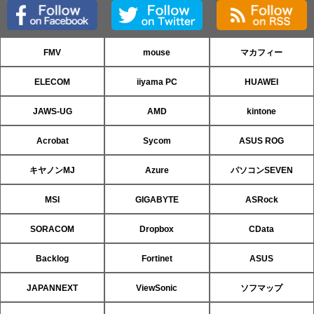
FMV
mouse
マカフィー
ELECOM
iiyama PC
HUAWEI
JAWS-UG
AMD
kintone
Acrobat
Sycom
ASUS ROG
キヤノンMJ
Azure
パソコンSEVEN
MSI
GIGABYTE
ASRock
SORACOM
Dropbox
CData
Backlog
Fortinet
ASUS
JAPANNEXT
ViewSonic
ソフマップ