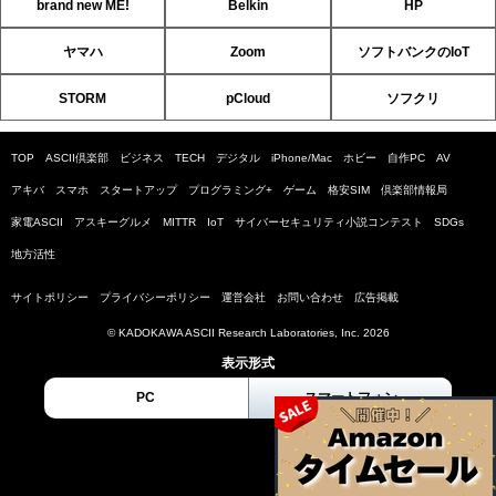
brand new ME!
Belkin
HP
ヤマハ
Zoom
ソフトバンクのIoT
STORM
pCloud
ソフクリ
TOP
ASCII倶楽部
ビジネス
TECH
デジタル
iPhone/Mac
ホビー
自作PC
AV
アキバ
スマホ
スタートアップ
プログラミング+
ゲーム
格安SIM
倶楽部情報局
家電ASCII
アスキーグルメ
MITTR
IoT
サイバーセキュリティ小説コンテスト
SDGs
地方活性
サイトポリシー
プライバシーポリシー
運営会社
お問い合わせ
広告掲載
© KADOKAWA ASCII Research Laboratories, Inc. 2026
表示形式
PC
スマートフォン