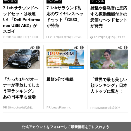
デジタル
PCパーツ
デジタル
7.1chサラウンドヘ
7.1chサラウンド対
射撃や爆発音に反応
ッドセットは段違
応のワイヤレスヘッ
する振動機能付きの
い! 「Dell Performa
ドセット「G533」
安価なヘッドセット
nce USB AE2」が
が発売
が発売
スゴイ
2016年10月07日 10:00
2017年01月26日 22:48
2017年02月15日 23:24
AD
AD
AD
「たった1年でオー
最短5分で接続
「世界で最も美しい
ナーが手放してしま
顔ランキング」日本
う車ランキング」
人トップに驚き！
あの日本車も登場
PR Skyrocket株式会社
PR LotusFlare Inc
PR Skyrocket株式会社
公式アカウントをフォローして最新情報を手に入れよう