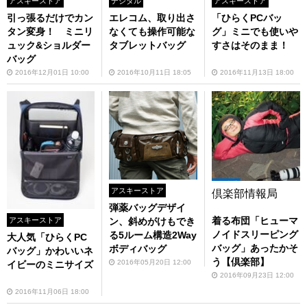
アスキーストア
デジタル
アスキーストア
引っ張るだけでカン
エレコム、取り出さ
「ひらくPCバッ
タン変身！ ミニリ
なくても操作可能な
グ」ミニでも使いや
ュック&ショルダー
タブレットバッグ
すさはそのまま！
バッグ
2016年12月01日 10:00
2016年10月11日 18:05
2016年11月13日 18:00
アスキーストア
倶楽部情報局
弾薬バッグデザイ
着る布団「ヒューマ
ン、斜めがけもでき
アスキーストア
ノイドスリーピング
る5ルーム構造2Way
大人気「ひらくPC
バッグ」あったかそ
ボディバッグ
バッグ」かわいいネ
う【倶楽部】
2016年05月20日 12:00
イビーのミニサイズ
2016年09月23日 12:00
2016年11月06日 18:00