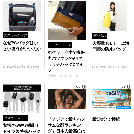
アスキーストア
デジタル
なぜPCバッグは小
大容量30L！ 上海
アスキーストア
さいほうがいいのか
問屋の防水バッグ
ポケット充実で収納
力バツグンのA4ク
ラッチバッグ2タイ
2016年11月17日 18:00
2016年10月12日 15:49
プ
2016年07月01日 11:00
AD
AD
アスキーストア
「アジアで最もハン
最短5分で接続
サムな顔ランキン
驚愕の5WAY機能！
グ」日本人最高位は
ドイツ製特殊バック