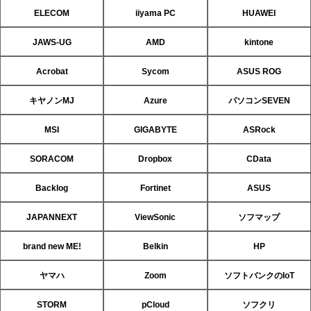
ELECOM
iiyama PC
HUAWEI
JAWS-UG
AMD
kintone
Acrobat
Sycom
ASUS ROG
キヤノンMJ
Azure
パソコンSEVEN
MSI
GIGABYTE
ASRock
SORACOM
Dropbox
CData
Backlog
Fortinet
ASUS
JAPANNEXT
ViewSonic
ソフマップ
brand new ME!
Belkin
HP
ヤマハ
Zoom
ソフトバンクのIoT
STORM
pCloud
ソフクリ