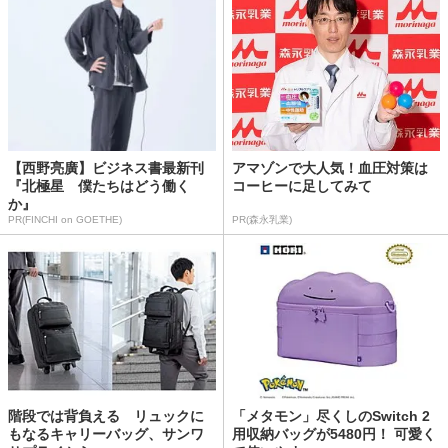
【西野亮廣】ビジネス書最新刊
アマゾンで大人気！血圧対策は
『北極星 僕たちはどう働く
コーヒーに足してみて
か』
PR(FINCHI on GOETHE)
PR(森永乳業)
階段では背負える リュックに
「メタモン」尽くしのSwitch 2
もなるキャリーバッグ、サンワ
用収納バッグが5480円！ 可愛く