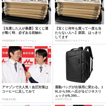
【当選した人が暴露】宝くじ運
【宝くじ何年も買って一度も当
が動く時、必ずある前触れ
たらない人へ】原因、はっきり
してます
PR(合同会社デジタルファーム )
PR(合同会社デジタルファーム )
アマゾンで大人気！血圧対策は
通勤バッグが出張用に変わる。1
コーヒーに足してみて
9Lから39Lへ広がるビジネスリ
ュックが6,390...
PR(森永乳業)
2026年7月21日