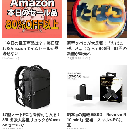
「今日の目玉商品は？」毎日変
新型タバコが大反響！「たばこ
わるAmazonタイムセールが見
税、さようなら」600円→83円の
逃せない
新型が爆売れ
PR(Amazon)
PR(株式会社HAL)
17型ノートPCも着替えも入る！
約20gの超軽量SSD「Revolve R
35L出張大容量リュックがAmaz
10 mini」登場 スマホやPCに
onセールで...
直...