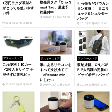
物発見タグ「Qrio S
1万円ラクダ革財布
引っ張るだけでカン
mart Tag」最速予
がとっても使いやす
タン変身！ ミニリ
約受付中
い件
ュック&ショルダー
2016年11月26日 18:00
バッグ
2016年11月24日 18:00
2016年12月01日 10:00
アスキーストア
アスキーストア
アスキーストア
これ便利！ ICカー
収納抜群、ON／OF
家にあるリモコンを
ド2枚入るサイフ 干
Fで大活躍の定番の
すべて投げ捨てて
渉せずに改札ピッ
ビッグボディバッグ
「eRemote mini」
にしたい
2016年12月01日 18:00
2016年12月08日 10:00
2016年12月03日 18:00