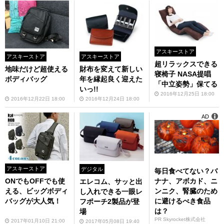
アスキーストア
アスキーストア
アスキーストア
超リラックスできる
地味だけど超使える
財布を変えて新しい
寝椅子 NASA提唱
ボディバッグ
年を縁起良く迎えた
「中立姿勢」保てる
いっ!!
2016年12月25日 18:00
2016年12月22日 18:00
2016年12月24日 18:00
AD
アスキーストア
デジタル
毎日食べてない？バ
ナナ、アボカド、ニ
ONでもOFFでも使
エレコム、サッと出
ンニク、腎臓のため
える、ビッグボディ
し入れできる一眼レ
に避けるべき食品
バッグが大人気！
フポーチ2製品が登
は？
場
PR Skyrocket株式会社
2017年01月10日 21:00
2017年05月08日 19:40