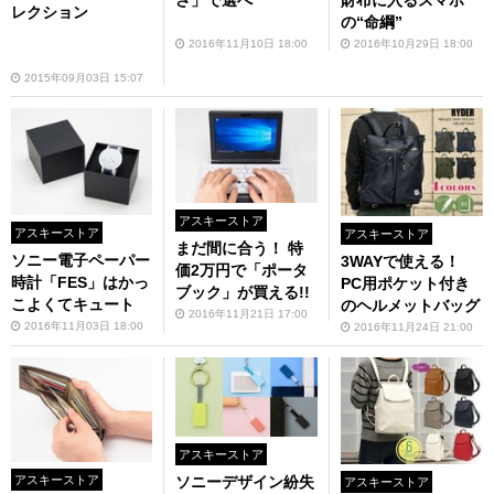
財布に入るスマホ
レクション
の“命綱”
2016年11月10日 18:00
2016年10月29日 18:00
2015年09月03日 15:07
アスキーストア
アスキーストア
アスキーストア
まだ間に合う！ 特
ソニー電子ペーパー
3WAYで使える！
価2万円で「ポータ
時計「FES」はかっ
PC用ポケット付き
ブック」が買える!!
こよくてキュート
のヘルメットバッグ
2016年11月21日 17:00
2016年11月03日 18:00
2016年11月24日 21:00
アスキーストア
アスキーストア
ソニーデザイン紛失
アスキーストア