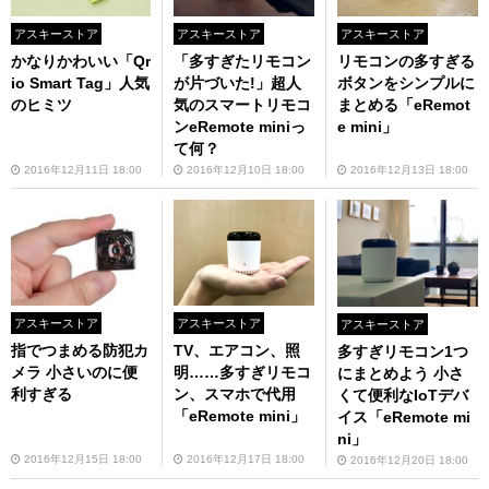
アスキーストア
アスキーストア
アスキーストア
かなりかわいい「Qr
「多すぎたリモコン
リモコンの多すぎる
io Smart Tag」人気
が片づいた!」超人
ボタンをシンプルに
のヒミツ
気のスマートリモコ
まとめる「eRemot
ンeRemote miniっ
e mini」
て何？
2016年12月11日 18:00
2016年12月10日 18:00
2016年12月13日 18:00
アスキーストア
アスキーストア
アスキーストア
指でつまめる防犯カ
TV、エアコン、照
多すぎリモコン1つ
メラ 小さいのに便
明……多すぎリモコ
にまとめよう 小さ
利すぎる
ン、スマホで代用
くて便利なIoTデバ
「eRemote mini」
イス「eRemote mi
ni」
2016年12月15日 18:00
2016年12月17日 18:00
2016年12月20日 18:00