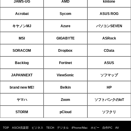
JAWS-UG
AMD
kintone
Acrobat
Sycom
ASUS ROG
キヤノンMJ
Azure
パソコンSEVEN
MSI
GIGABYTE
ASRock
SORACOM
Dropbox
CData
Backlog
Fortinet
ASUS
JAPANNEXT
ViewSonic
ソフマップ
brand new ME!
Belkin
HP
ヤマハ
Zoom
ソフトバンクのIoT
STORM
pCloud
ソフクリ
TOP
ASCII倶楽部
ビジネス
TECH
デジタル
iPhone/Mac
ホビー
自作PC
AV