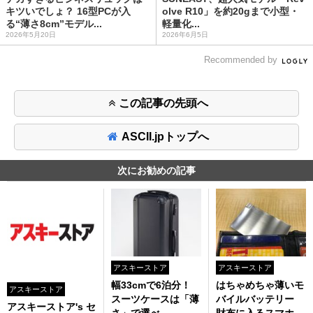
キツいでしょ？ 16型PCが入
olve R10」を約20gまで小型・
る“薄さ8cm”モデル...
軽量化...
2026年5月20日
2026年6月5日
Recommended by
この記事の先頭へ
ASCII.jpトップへ
次にお勧めの記事
アスキーストア
アスキーストア
幅33cmで6泊分！
はちゃめちゃ薄いモ
アスキーストア
スーツケースは「薄
バイルバッテリー
アスキーストア's セ
さ」で選べ