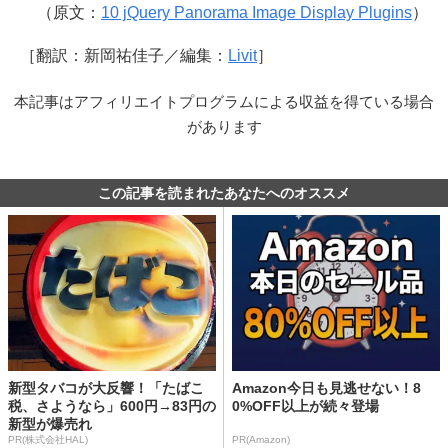
（原文：
10 jQuery Panorama Image Display Plugins
）
［翻訳：新岡祐佳子／編集：
Livit
］
本記事はアフィリエイトプログラムによる収益を得ている場合
があります
この記事を読まれたあなたへのオススメ
新型タバコが大反響！「たばこ
Amazon今日も見逃せない！8
税、さようなら」600円→83円の
0%OFF以上が続々登場
新型が爆売れ
PR(株式会社HAL)
PR(Amazon)