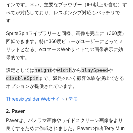
インです。幸い、主要なブラウザー（IE6以上を含む）す
べてが対応しており、レスポンシブ対応もバッチリで
す！
SpriteSpinライブラリーと同様、画像を完全に（360度）
回転できます。特に360度ビューがユーザーにとってメ
リットとなる、eコマースWebサイトでの画像表示に効
果的です。
height
width
playSpeed
設定としては
や
から
や
disableSpin
まで、満足のいく顧客体験を演出できる
オプションが提供されています。
Threesixtyslider Webサイト
/
デモ
2. Paver
Paverは、パノラマ画像やワイドスクリーン画像をより
良くするために作成されました。Paverの作者Terry Mun