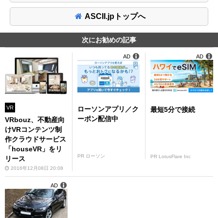
ASCII.jpトップへ
次にお勧めの記事
AD
AD
VR
ローソンアプリ／ク
最短5分で接続
ーポン配信中
VRbouz、不動産向
けVRコンテンツ制
作クラウドサービス
「houseVR」をリ
PR ローソン
PR LotusFlare Inc
リース
2016年12月08日 20:08
AD