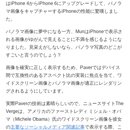
はiPhone 4からiPhone 6にアップグレードして、パノラ
マ画像をキャプチャーするiPhoneの性能に驚嘆しまし
た。
パノラマ画像に夢中になる一方、MunはiPhoneで表示さ
れる画像がゆがんで見えることに不満を感じるようにな
りました。見栄えがしないなら、パノラマ写真のどこが
すごいと言うのでしょう？
画像を確実に正しく表示するため、Paverではデバイス
間で互換性のあるアスペクト比の実装に焦点を当て、ワ
イドスクリーン画像とパノラマ画像が適正にレンダリン
グされるようにしています。
実際Paverの技術は素晴らしいので、ニュースサイトThe
Vergeは、アメリカのファーストレディ ミシェル・オバ
マ（Michele Obama）氏のワイドスクリーン画像を彼女
の
主要なソーシャルメディア関連記事
で表示する際、こ