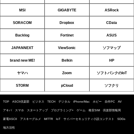
MSI
GIGABYTE
ASRock
SORACOM
Dropbox
CData
Backlog
Fortinet
ASUS
JAPANNEXT
ViewSonic
ソフマップ
brand new ME!
Belkin
HP
ヤマハ
Zoom
ソフトバンクのIoT
STORM
pCloud
ソフクリ
TOP
ASCII倶楽部
ビジネス
TECH
デジタル
iPhone/Mac
ホビー
自作PC
AV
アキバ
スマホ
スタートアップ
プログラミング+
ゲーム
格安SIM
倶楽部情報局
家電ASCII
アスキーグルメ
MITTR
IoT
サイバーセキュリティ小説コンテスト
SDGs
地方活性