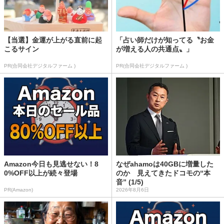
【当選】金運が上がる直前に起
「占い師だけが知ってる〝お金
こるサイン
が増える人の共通点〟」
PR(合同会社デジタルファーム )
PR(合同会社デジタルファーム )
Amazon今日も見逃せない！8
なぜahamoは40GBに増量した
0%OFF以上が続々登場
のか 見えてきたドコモの“本
音” (1/5)
PR(Amazon)
2026年8月6日