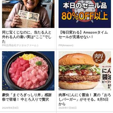
同じ宝くじなのに、当たる人と
【毎日変わる】Amazonタイム
外れる人の違い実は“ここ”でし
セールが見逃せない！
た
PR(合同会社デジタルファーム )
PR(Amazon)
豪快「まぐろぎっしり丼」感謝
肉厚×にんにく醤油！ 夏の「おろ
祭で登場！ 中とろ入りで贅沢
しバーガー」がそそる。8月5日
から
2026年8月8日
2026年7月30日