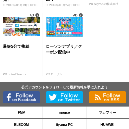
PR Skyrocket株式会社
2016年05月19日 10:00
2016年03月24日 10:00
AD
AD
最短5分で接続
ローソンアプリ／ク
ーポン配信中
PR LotusFlare Inc
PR ローソン
公式アカウントをフォローして最新情報を手に入れよう
FMV
mouse
マカフィー
ELECOM
iiyama PC
HUAWEI