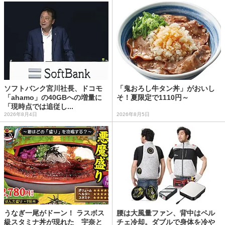
ソフトバンク宮川社長、ドコモ
「鬼おろし牛タン丼」がおいし
「ahamo」の40GBへの増量に
そ！夏限定で1110円～
「現時点では追従し...
2026年8月4日
2026年8月5日
うなぎ一尾がドーン！ ラスボス
腰は大風量ファン、背中はペル
級スタミナ丼が現れた 宇奈と
チェ冷却。ダブルで身体を冷や