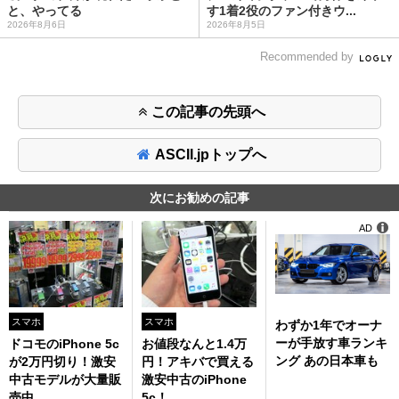
と、やってる
す1着2役のファン付きウ...
2026年8月6日
2026年8月5日
Recommended by
この記事の先頭へ
ASCII.jpトップへ
次にお勧めの記事
AD
スマホ
スマホ
わずか1年でオーナ
ーが手放す車ランキ
ドコモのiPhone 5c
お値段なんと1.4万
ング あの日本車も
が2万円切り！激安
円！アキバで買える
中古モデルが大量販
激安中古のiPhone
売中
5c！