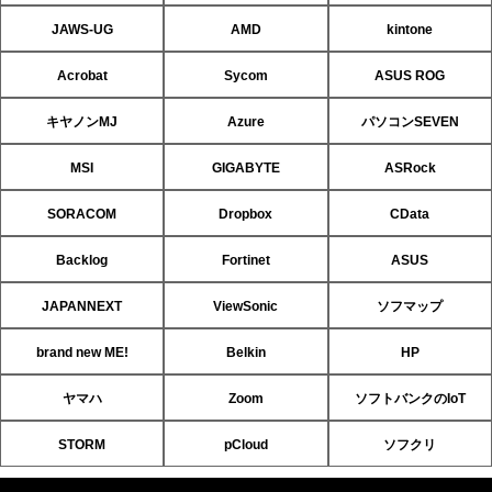
JAWS-UG
AMD
kintone
Acrobat
Sycom
ASUS ROG
キヤノンMJ
Azure
パソコンSEVEN
MSI
GIGABYTE
ASRock
SORACOM
Dropbox
CData
Backlog
Fortinet
ASUS
JAPANNEXT
ViewSonic
ソフマップ
brand new ME!
Belkin
HP
ヤマハ
Zoom
ソフトバンクのIoT
STORM
pCloud
ソフクリ