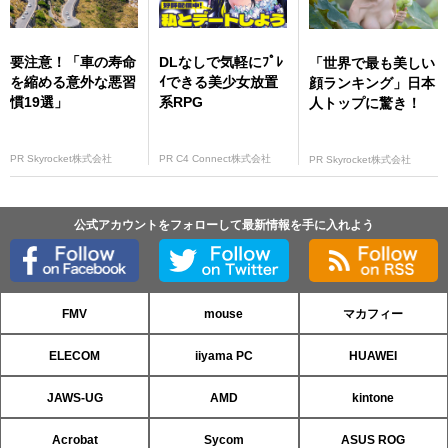
要注意！「車の寿命
DLなしで気軽にﾌﾟﾚ
「世界で最も美しい
を縮める意外な悪習
ｲできる美少女放置
顔ランキング」日本
慣19選」
系RPG
人トップに驚き！
PR Skyrocket株式会社
PR C4 Connect株式会社
PR Skyrocket株式会社
公式アカウントをフォローして最新情報を手に入れよう
FMV
mouse
マカフィー
ELECOM
iiyama PC
HUAWEI
JAWS-UG
AMD
kintone
Acrobat
Sycom
ASUS ROG