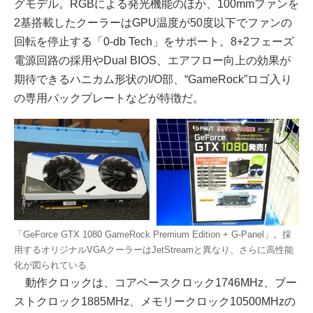
グモデル。RGBによる発光機能のほか、100mmファンを
2基搭載したクーラーはGPU温度が50度以下でファンの
回転を停止する「0-db Tech」をサポート。8+2フェーズ
電源回路の採用やDual BIOS、エアフロー向上の効果が
期待できるハニカム形状のI/O部、“GameRock”ロゴ入り
の専用バックプレートなどが特徴だ。
「GeForce GTX 1080 GameRock Premium Edition + G-Panel」。採
用するオリジナルVGAクーラーはJetStreamと異なり、さらに高性能
化が図られている
動作クロックは、コアベースクロック1746MHz、ブー
ストクロック1885MHz、メモリークロック10500MHzの