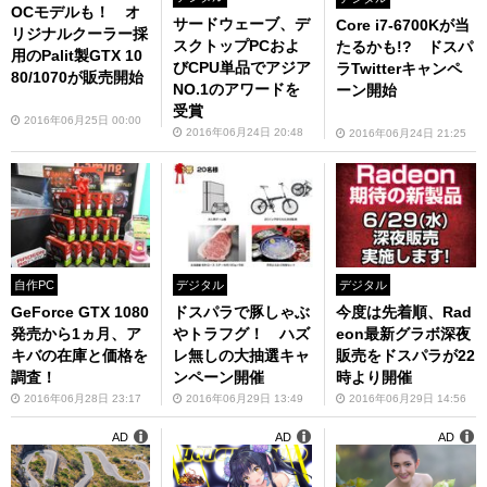
OCモデルも！ オ
サードウェーブ、デ
Core i7-6700Kが当
リジナルクーラー採
スクトップPCおよ
たるかも!? ドスパ
用のPalit製GTX 10
びCPU単品でアジア
ラTwitterキャンペ
80/1070が販売開始
NO.1のアワードを
ーン開始
受賞
2016年06月25日 00:00
2016年06月24日 20:48
2016年06月24日 21:25
デジタル
デジタル
自作PC
ドスパラで豚しゃぶ
今度は先着順、Rad
GeForce GTX 1080
やトラフグ！ ハズ
eon最新グラボ深夜
発売から1ヵ月、ア
レ無しの大抽選キャ
販売をドスパラが22
キバの在庫と価格を
ンペーン開催
時より開催
調査！
2016年06月29日 13:49
2016年06月29日 14:56
2016年06月28日 23:17
AD
AD
AD