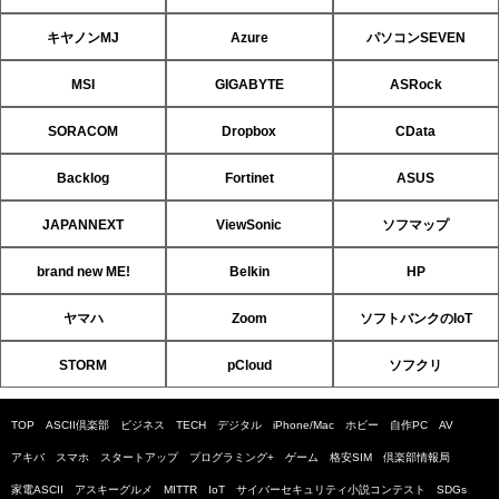
キヤノンMJ
Azure
パソコンSEVEN
MSI
GIGABYTE
ASRock
SORACOM
Dropbox
CData
Backlog
Fortinet
ASUS
JAPANNEXT
ViewSonic
ソフマップ
brand new ME!
Belkin
HP
ヤマハ
Zoom
ソフトバンクのIoT
STORM
pCloud
ソフクリ
TOP
ASCII倶楽部
ビジネス
TECH
デジタル
iPhone/Mac
ホビー
自作PC
AV
アキバ
スマホ
スタートアップ
プログラミング+
ゲーム
格安SIM
倶楽部情報局
家電ASCII
アスキーグルメ
MITTR
IoT
サイバーセキュリティ小説コンテスト
SDGs