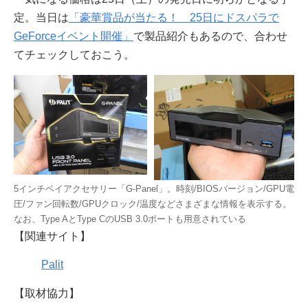
定。当日は
「豪華賞品が当たる！ 25日にドスパラで
GeForceイベント開催」
で製品紹介もあるので、合わせ
てチェックしておこう。
5インチベイアクセサリー「G-Panel」。時刻/BIOSバージョン/GPU電
圧/ファン回転数/GPUクロック/温度などさまざまな情報を表示する。
なお、Type AとType CのUSB 3.0ポートも用意されている
【関連サイト】
Palit
【取材協力】