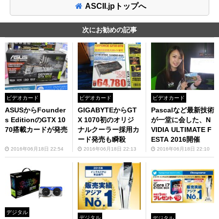
ASCII.jpトップへ
次にお勧めの記事
ビデオカード
ビデオカード
ビデオカード
ASUSからFounder
GIGABYTEからGT
Pascalなど最新技術
s EditionのGTX 10
X 1070初のオリジ
が一堂に会した、N
70搭載カードが発売
ナルクーラー採用カ
VIDIA ULTIMATE F
ード発売も瞬殺
ESTA 2016開催
2016年06月18日 22:54
2016年06月18日 22:13
2016年06月18日 22:10
デジタル
デジタル
デジタル