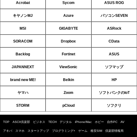
Acrobat
Sycom
ASUS ROG
キヤノンMJ
Azure
パソコンSEVEN
MSI
GIGABYTE
ASRock
SORACOM
Dropbox
CData
Backlog
Fortinet
ASUS
JAPANNEXT
ViewSonic
ソフマップ
brand new ME!
Belkin
HP
ヤマハ
Zoom
ソフトバンクのIoT
STORM
pCloud
ソフクリ
TOP
ASCII倶楽部
ビジネス
TECH
デジタル
iPhone/Mac
ホビー
自作PC
AV
アキバ
スマホ
スタートアップ
プログラミング+
ゲーム
格安SIM
倶楽部情報局