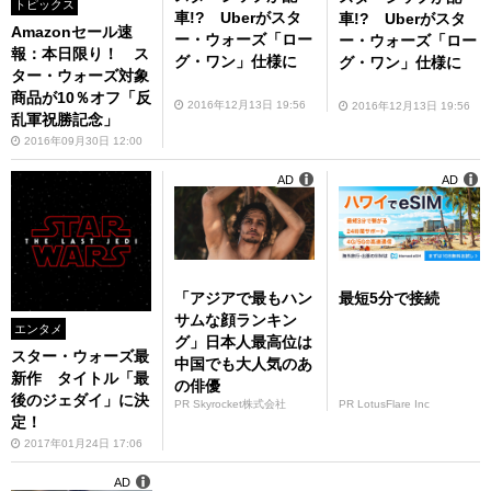
トピックス
車!? Uberがスタ
車!? Uberがスタ
Amazonセール速
ー・ウォーズ「ロー
ー・ウォーズ「ロー
報：本日限り！ ス
グ・ワン」仕様に
グ・ワン」仕様に
ター・ウォーズ対象
商品が10％オフ「反
2016年12月13日 19:56
2016年12月13日 19:56
乱軍祝勝記念」
2016年09月30日 12:00
AD
AD
「アジアで最もハン
最短5分で接続
サムな顔ランキン
エンタメ
グ」日本人最高位は
スター・ウォーズ最
中国でも大人気のあ
新作 タイトル「最
の俳優
後のジェダイ」に決
PR Skyrocket株式会社
PR LotusFlare Inc
定！
2017年01月24日 17:06
AD