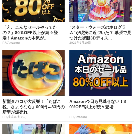
「え、こんなセールやってた
“スター・ウォーズのホログラ
の？」80％OFF以上が続々登
ム”が現実に近づいた？ 幕張で見
場！Amazonの本気が...
つけた裸眼3Dディス...
PR(Amazon)
2026年6月10日
新型タバコが大反響！「たばこ
Amazon今日も見逃せない！8
税、さようなら」600円→83円の
0%OFF以上が続々登場
新型が爆売れ
PR(株式会社HAL)
PR(Amazon)