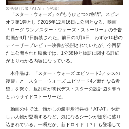
装甲歩行兵器「AT-AT」も登場！
「スター・ウォーズ」の“もうひとつの物語”。スピン
オフ第1弾として2016年12月16日に公開となる、映画
「ローグ ワン／スター・ウォーズ・ストーリー」の予告
動画が4月7日解禁された。前日の4月6日、わずか10秒の
ティーザープレビュー映像が公開されていたが、今回新
たに公開された映像では、1分38秒と物語に関する詳細
がよりわかる内容になっている。
本作品は、「スター・ウォーズ エピソード3／シスの
復讐」と「スター・ウォーズ エピソード4／新たなる希
望」を繋ぐ、反乱軍が初代デス・スターの設計図を奪う
というサイドストーリーだ。
動画の中では、懐かしの装甲歩行兵器「AT-AT」や新
しい人物が登場するなど、気になるシーンが随所に盛り
込まれている。一瞬だが、新ドロイド（？）も登場して