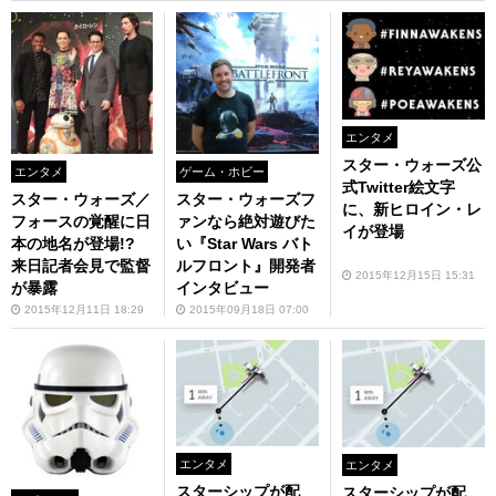
エンタメ
スター・ウォーズ公
エンタメ
ゲーム・ホビー
式Twitter絵文字
スター・ウォーズ／
スター・ウォーズフ
に、新ヒロイン・レ
フォースの覚醒に日
ァンなら絶対遊びた
イが登場
本の地名が登場!?
い『Star Wars バト
来日記者会見で監督
ルフロント』開発者
2015年12月15日 15:31
が暴露
インタビュー
2015年12月11日 18:29
2015年09月18日 07:00
エンタメ
エンタメ
スターシップが配
スターシップが配