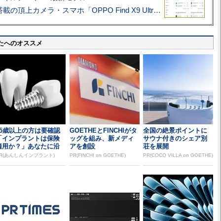
ハッセルブラッド搭載の頂上カメラ・スマホ「OPPO Find X9 Ultra」実写レビュー=プロが本気で徹底撮影しました!!
たへのオススメ
65歳以上の方は要確認
GOETHEとFINCHIがタ
全国の絶景ポイントに
「インプラントは保険
ッグを組み、新メディ
サウナ付きのシェア別
適用か？」あなたに沿
アを創設
荘を展開
った治療法や費用を...
R(あんしんインプラント)
PR(FINCHI on GOETHE)
PR(COCO VILLA on GOETHE)