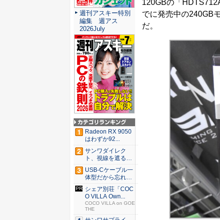
120GBの「HDTS71
週刊アスキー特別
でに発売中の240GB
編集 週アス
だ。
2026July
Radeon RX 9050
はわずか92...
サンワダイレク
ト、視線を遮るフ
ェルト製デ...
USB-Cケーブル一
体型だから忘れな
い！...
シェア別荘「COC
O VILLA Own...
COCO VILLA on GOE
THE