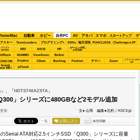
Phone/Mac
自動車
ホビー
自作PC
AV
アキバ
スマホ
ゲ
スタートアップ
アスキー
TeamLeaders
プログラミング+
SDGs
地方活性
PUACL2026
ChallengersJP
パソコン
ゲーミングPC
MSI
ASUS
HP
STORM
SEVEN
ASRock
HUAWEI
ViewSonic
Belkin
ソフトバンクの
Dropbox
CData
Backlog
Fortinet
ヤマハ
Zoom
ORACOM
IoT
brand
pCloud
new ME!
A」、「HDTS748AZSTA」
Q300」シリーズに480GBなど2モデル追加
分更新
文● 山県 編集●北村／ASCII.jp
お気に入り
一覧
rial ATA対応2.5インチSSD「Q300」シリーズに容量