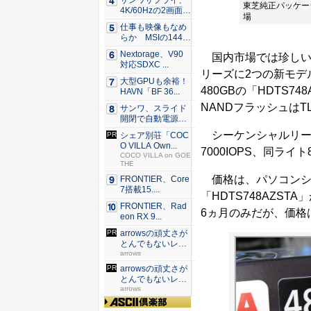
サンワサプライ、
東芝純正パッケージの
4K/60Hzの2画面
場
出...
仕事も映像もなめ
らか MSIの144H
z...
Nextorage、V90
国内市場では珍しい、
対応SDXC ...
リーズに2つの新モデル
大型GPUも余裕！
480GBの「HDTS7
HAVN「BF 36...
NANDフラッシュはT
サンワ、スライド
開閉で自動電源O
N/OF...
シーケンシャルリード55
シェア別荘「COC
O VILLA Own...
7000IOPS、同ライ
COCO VILLA on GOE
THE
価格は、パソコンショッ
FRONTIER、Core
7搭載15....
「HDTS748AZS
FRONTIER、Rad
6ヵ月のみだが、価格
eon RX 9...
arrowsの頑丈さが
とんでもないレベ
ル...
arrows
arrowsの頑丈さが
とんでもないレベ
ル...
arrows