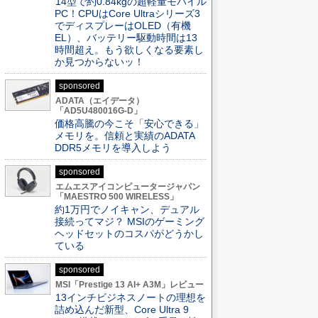
14型で約0.84kgの超軽量モバイル
PC！CPUはCore Ultraシリーズ3
でディスプレーはOLED（有機
EL）、バッテリー駆動時間は13
時間超え。もう欲しくなる要素し
か見つからないッ！
sponsored
ADATA（エイデータ）
「AD5U480016G-D」
価格高騰の今こそ「安心できる」
メモリを。信頼と実績のADATA
DDR5メモリを導入しよう
sponsored
エムエスアイコンピュータージャパン
「MAESTRO 500 WIRELESS」
約1万円でノイキャン、デュアル
接続ってマジ？ MSIのゲーミング
ヘッドセットのコスパがどうかし
ている
sponsored
MSI「Prestige 13 AI+ A3M」レビュー
13インチビジネスノートの理想を
詰め込んだ新型、Core Ultra 9