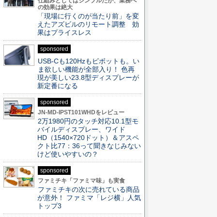
仕組みとしてはシンプルだが、業務へ
の効果は絶大
「現場に行くのが当たり前」を変
えたアズビルのリモート調整 効
果はプライスレス
sponsored
USB-Cも120Hzもピボットも。い
ま欲しい機能が全部入り！ 色再
現が美しい23.8型ディスプレーが
新定番になる
sponsored
JN-MD-IPST101WHDをレビュー
2万1980円のタッチ対応10.1型モ
バイルディスプレー、ワイド
HD（1540×720ドット）＆アスペ
クト比77：36って聞きなじみない
けど使いやすいの？
sponsored
ファミチキ「ファミマ味」も実食
ファミチキの次に売れている商品
が意外！ ファミマ「レジ横」人気
トップ3