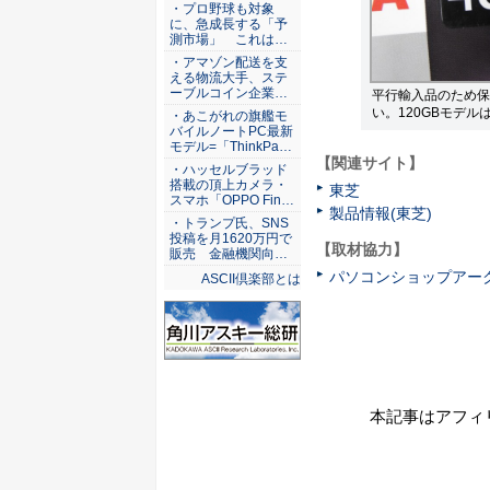
ASCII倶楽部
・プロ野球も対象
に、急成長する「予
測市場」 これは…
・アマゾン配送を支
える物流大手、ステ
ーブルコイン企業…
平行輸入品のため保
い。120GBモデル
・あこがれの旗艦モ
バイルノートPC最新
モデル=「ThinkPa…
【関連サイト】
・ハッセルブラッド
搭載の頂上カメラ・
東芝
スマホ「OPPO Fin…
製品情報(東芝)
・トランプ氏、SNS
投稿を月1620万円で
【取材協力】
販売 金融機関向…
パソコンショップアー
ASCII倶楽部とは
本記事はアフィ