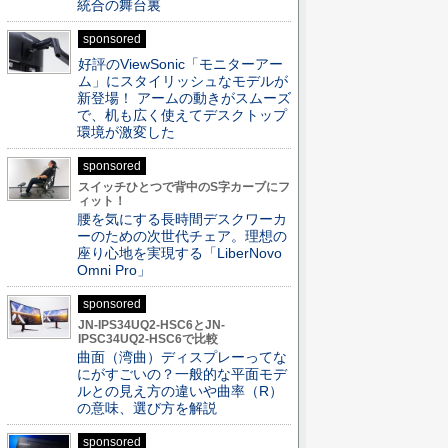
統合の舞台裏
sponsored
好評のViewSonic「モニターアー
ム」にスタイリッシュなモデルが
新登場！ アームの動きがスムーズ
で、机も広く使えてデスクトップ
環境が激変した
sponsored
スイッチひとつで背中のS字カーブにフ
ィット！
腰を気にする長時間デスクワーカ
ーのための次世代チェア。理想の
座り心地を実現する「LiberNovo
Omni Pro」
sponsored
JN-IPS34UQ2-HSC6とJN-
IPSC34UQ2-HSC6で比較
曲面（湾曲）ディスプレーってな
にがすごいの？一般的な平面モデ
ルとの見え方の違いや曲率（R）
の意味、選び方を解説
sponsored