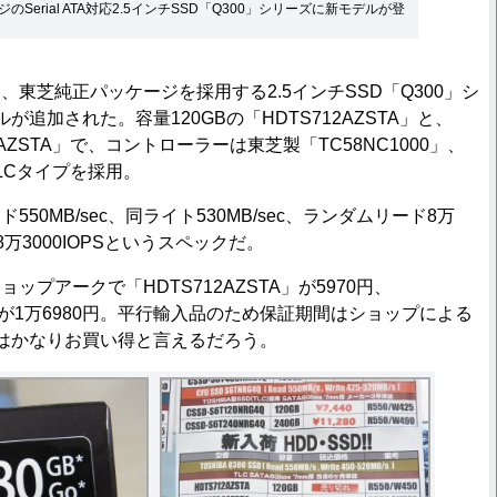
Serial ATA対応2.5インチSSD「Q300」シリーズに新モデルが登
東芝純正パッケージを採用する2.5インチSSD「Q300」シ
が追加された。容量120GBの「HDTS712AZSTA」と、
48AZSTA」で、コントローラーは東芝製「TC58NC1000」、
LCタイプを採用。
0MB/sec、同ライト530MB/sec、ランダムリード8万
ト8万3000IOPSというスペックだ。
プアークで「HDTS712AZSTA」が5970円、
TA」が1万6980円。平行輸入品のため保証期間はショップによる
はかなりお買い得と言えるだろう。