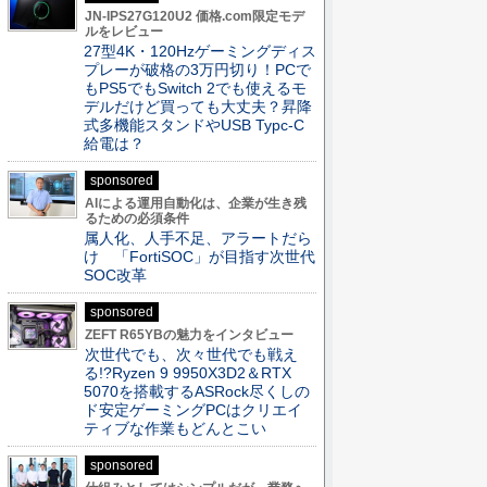
JN-IPS27G120U2 価格.com限定モデ
ルをレビュー
27型4K・120Hzゲーミングディス
プレーが破格の3万円切り！PCで
もPS5でもSwitch 2でも使えるモ
デルだけど買っても大丈夫？昇降
式多機能スタンドやUSB Typc-C
給電は？
sponsored
AIによる運用自動化は、企業が生き残
るための必須条件
属人化、人手不足、アラートだら
け 「FortiSOC」が目指す次世代
SOC改革
sponsored
ZEFT R65YBの魅力をインタビュー
次世代でも、次々世代でも戦え
る!?Ryzen 9 9950X3D2＆RTX
5070を搭載するASRock尽くしの
ド安定ゲーミングPCはクリエイ
ティブな作業もどんとこい
sponsored