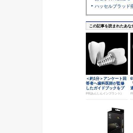
この記事を読まれたあな
＜約1分＞アンケート回
答者へ歯科医師が監修
したガイドブックをプ
レゼント。65歳以...
PR(あんしんインプラント)
P