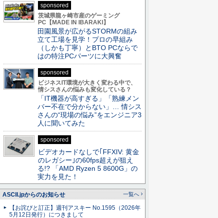
sponsored
茨城県龍ヶ崎市産のゲーミング
PC【MADE IN IBARAKI】
田園風景が広がるSTORMの組み
立て工場を見学！プロの早組み
（しかも丁寧）とBTO PCならで
はの特注PCパーツに大興奮
sponsored
ビジネスIT環境が大きく変わる中で、
情シスさんの悩みも変化している？
「IT機器が高すぎる」「熟練メン
バー不在で分からない」… 情シス
さんの“現場の悩み”をエンジニア3
人に聞いてみた
sponsored
ビデオカードなしで｢FFXIV: 黄金
のレガシー｣の60fps超えが狙え
る!? 「AMD Ryzen 5 8600G」の
実力を見た！
ASCII.jpからのお知らせ
一覧へ
【お詫びと訂正】週刊アスキー No.1595（2026年
5月12日発行）につきまして