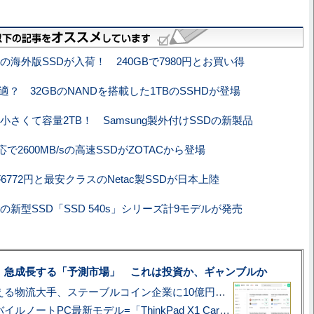
の海外版SSDが入荷！ 240GBで7980円とお買い得
最適？ 32GBのNANDを搭載した1TBのSSHDが登場
小さくて容量2TB！ Samsung製外付けSSDの新製品
対応で2600MB/sの高速SSDがZOTACから登場
が6772円と最安クラスのNetac製SSDが日本上陸
の新型SSD「SSD 540s」シリーズ計9モデルが発売
、急成長する「予測市場」 これは投資か、ギャンブルか
アマゾン配送を支える物流大手、ステーブルコイン企業に10億円投資のワケ
あこがれの旗艦モバイルノートPC最新モデル=「ThinkPad X1 Carbon Gen 14 Aura Edition」実機レビュー