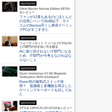
sponsored
Silent Master Noctua Edition X870A
をレビュー
ファンが12基もあるのにほとんど
の活用シーンで35dB以下、サイ
コムのNoctua尽くし静音ゲーミン
グPCがすごすぎた
sponsored
フォーティネット フィールドCTOがAI
とIT部門の付き合い方を語る
AIに振り回されないIT部門になる
ため、IT部門が今考えなければな
らないこと
sponsored
Razer Huntsman V3 HE Magnetic
Tenkeyless 8kHz Keyboard
Razer初の磁気式スイッチ採
用？ 低価格と多機能を両立した
ゲーミングキーボードを試してみ
た
sponsored
STYLE-14FH132-U5-UCSXをレビュー