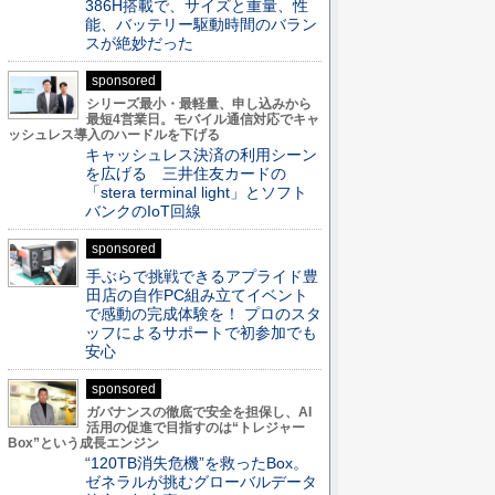
386H搭載で、サイズと重量、性
能、バッテリー駆動時間のバラン
スが絶妙だった
sponsored
シリーズ最小・最軽量、申し込みから
最短4営業日。モバイル通信対応でキャ
ッシュレス導入のハードルを下げる
キャッシュレス決済の利用シーン
を広げる 三井住友カードの
「stera terminal light」とソフト
バンクのIoT回線
sponsored
手ぶらで挑戦できるアプライド豊
田店の自作PC組み立てイベント
で感動の完成体験を！ プロのスタ
ッフによるサポートで初参加でも
安心
sponsored
ガバナンスの徹底で安全を担保し、AI
活用の促進で目指すのは“トレジャー
Box”という成長エンジン
“120TB消失危機”を救ったBox。
ゼネラルが挑むグローバルデータ