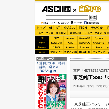
ASCII.jp
自作PC
トップ
AI
IoT
ビジネス
TECH
デジタル
i
アスキーキッズ
格安SIM
家電ASCII
アスキーグルメ
週刊
FMV
mouse
iiyamaPC
Sycom
PC
ELECOM
AMD
ASUS ROG
Digital
GIGABYTE
JAWS
Acrobat
kintone
Azure
Business
S
JAPANNEXT
マカフィー
キヤノンMJ
ソフマップ
Special
注目ニュース
週刊アスキー特別
編集 週アス
東芝「HDTS712AZST
2026August
東芝純正SSD「
2016年03月22日 22時49
東芝純正パッケージのSe