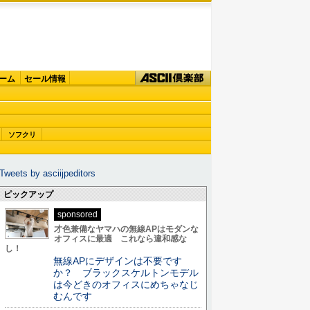
ーム
セール情報
ソフクリ
Tweets by asciijpeditors
ピックアップ
sponsored
才色兼備なヤマハの無線APはモダンな
オフィスに最適 これなら違和感な
し！
無線APにデザインは不要です
か？ ブラックスケルトンモデル
は今どきのオフィスにめちゃなじ
むんです