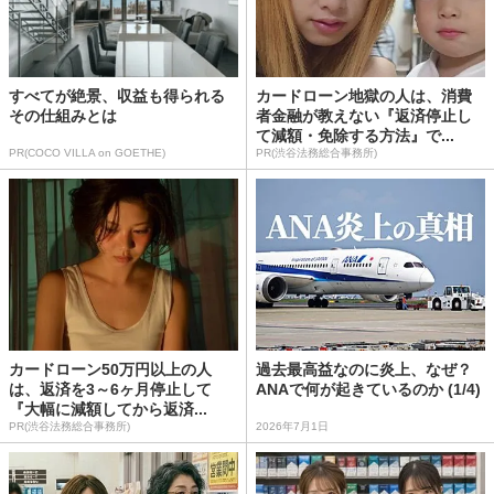
すべてが絶景、収益も得られる
カードローン地獄の人は、消費
その仕組みとは
者金融が教えない『返済停止し
て減額・免除する方法』で...
PR(COCO VILLA on GOETHE)
PR(渋谷法務総合事務所)
カードローン50万円以上の人
過去最高益なのに炎上、なぜ？
は、返済を3～6ヶ月停止して
ANAで何が起きているのか (1/4)
『大幅に減額してから返済...
PR(渋谷法務総合事務所)
2026年7月1日