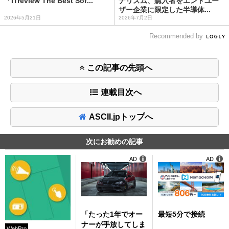
「ITreview The Best Sof...
ナリズム、購入者をエンドユー
ザー企業に限定した半導体...
2026年5月21日
2026年7月2日
Recommended by
この記事の先頭へ
連載目次へ
ASCII.jpトップへ
次にお勧めの記事
AD
AD
「たった1年でオー
最短5分で接続
ナーが手放してしま
WebPro