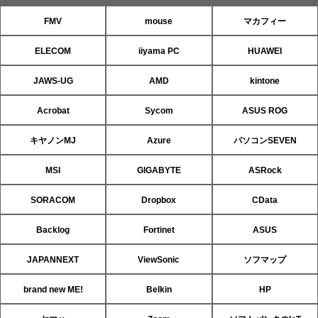
FMV
mouse
マカフィー
ELECOM
iiyama PC
HUAWEI
JAWS-UG
AMD
kintone
Acrobat
Sycom
ASUS ROG
キヤノンMJ
Azure
パソコンSEVEN
MSI
GIGABYTE
ASRock
SORACOM
Dropbox
CData
Backlog
Fortinet
ASUS
JAPANNEXT
ViewSonic
ソフマップ
brand new ME!
Belkin
HP