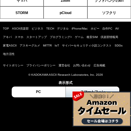
ヤマハ
Zoom
ソフトバンクのIoT
STORM
pCloud
ソフクリ
TOP
ASCII倶楽部
ビジネス
TECH
デジタル
iPhone/Mac
ホビー
自作PC
AV
アキバ
スマホ
スタートアップ
プログラミング+
ゲーム
格安SIM
倶楽部情報局
家電ASCII
アスキーグルメ
MITTR
IoT
サイバーセキュリティ小説コンテスト
SDGs
地方活性
サイトポリシー
プライバシーポリシー
運営会社
お問い合わせ
広告掲載
© KADOKAWA ASCII Research Laboratories, Inc. 2026
表示形式
PC
スマートフォン