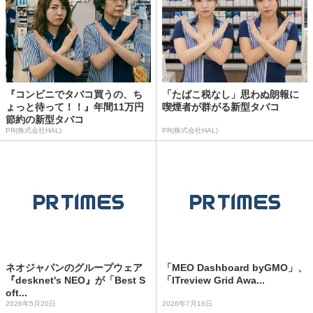
『コンビニでタバコ買うの、ち
「たばこ税なし」思わぬ朗報に
ょっと待って！！』年間11万円
喫煙者が群がる新型タバコ
節約の新型タバコ
PR(株式会社HAL)
PR(株式会社HAL)
ネオジャパンのグループウェア
「MEO Dashboard byGMO」、
『desknet's NEO』が「Best S
「ITreview Grid Awa...
oft...
2026年5月20日
2026年7月16日