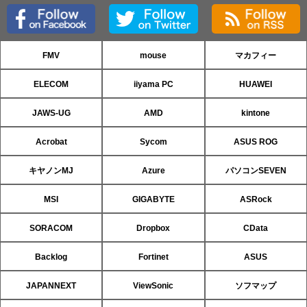
FMV
mouse
マカフィー
ELECOM
iiyama PC
HUAWEI
JAWS-UG
AMD
kintone
Acrobat
Sycom
ASUS ROG
キヤノンMJ
Azure
パソコンSEVEN
MSI
GIGABYTE
ASRock
SORACOM
Dropbox
CData
Backlog
Fortinet
ASUS
JAPANNEXT
ViewSonic
ソフマップ