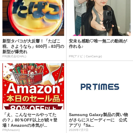
新型タバコが大反響！「たばこ
安未も感動♡唯一無二の動画が
税、さようなら」600円→83円の
作れる♪
新型が爆売れ
PR(株式会社HAL)
PR(アドビ｜CanCam.jp)
「え、こんなセールやってた
Samsung Galaxy製品の買い物
の？」80％OFF以上が続々登
がさらにスピーディーに 公式
場！Amazonの本気が...
アプリ『Sa...
PR(Amazon)
2026年7月7日