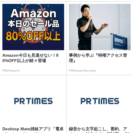
Amazon今日も見逃せない！8
事例から学ぶ『特権アクセス管
0%OFF以上が続々登場
理』
PR(Amazon)
PR(KeeperSecurity)
Desktop Mate姉妹アプリ「電卓
録音から文字起こし、要約、ア