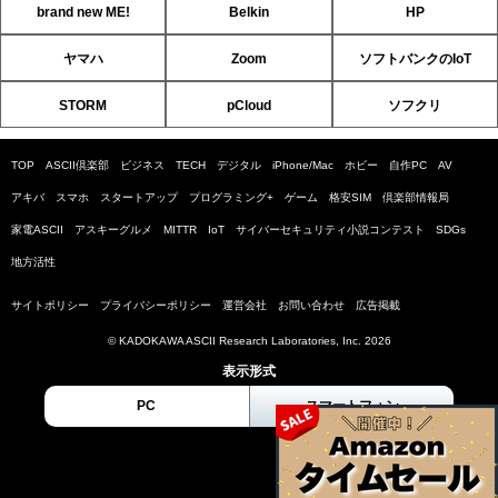
brand new ME!
Belkin
HP
ヤマハ
Zoom
ソフトバンクのIoT
STORM
pCloud
ソフクリ
TOP
ASCII倶楽部
ビジネス
TECH
デジタル
iPhone/Mac
ホビー
自作PC
AV
アキバ
スマホ
スタートアップ
プログラミング+
ゲーム
格安SIM
倶楽部情報局
家電ASCII
アスキーグルメ
MITTR
IoT
サイバーセキュリティ小説コンテスト
SDGs
地方活性
サイトポリシー
プライバシーポリシー
運営会社
お問い合わせ
広告掲載
© KADOKAWA ASCII Research Laboratories, Inc. 2026
表示形式
PC
スマートフォン