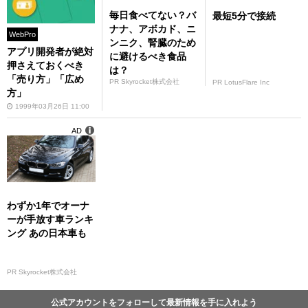
毎日食べてない？バ
最短5分で接続
ナナ、アボカド、ニ
WebPro
ンニク、腎臓のため
アプリ開発者が絶対
に避けるべき食品
押さえておくべき
は？
「売り方」「広め
PR Skyrocket株式会社
PR LotusFlare Inc
方」
1999年03月26日 11:00
AD
わずか1年でオーナ
ーが手放す車ランキ
ング あの日本車も
PR Skyrocket株式会社
公式アカウントをフォローして最新情報を手に入れよう