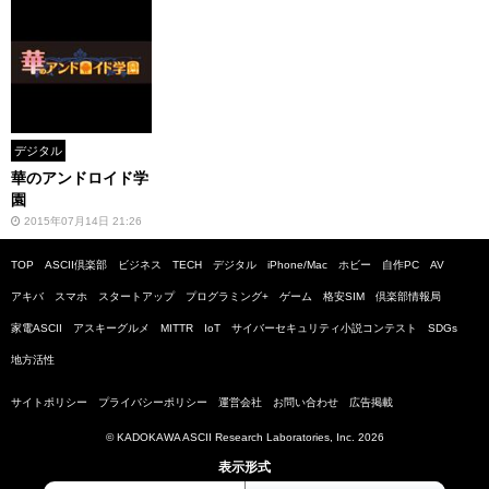
デジタル
華のアンドロイド学
園
2015年07月14日 21:26
TOP
ASCII倶楽部
ビジネス
TECH
デジタル
iPhone/Mac
ホビー
自作PC
AV
アキバ
スマホ
スタートアップ
プログラミング+
ゲーム
格安SIM
倶楽部情報局
家電ASCII
アスキーグルメ
MITTR
IoT
サイバーセキュリティ小説コンテスト
SDGs
地方活性
サイトポリシー
プライバシーポリシー
運営会社
お問い合わせ
広告掲載
© KADOKAWA ASCII Research Laboratories, Inc. 2026
表示形式