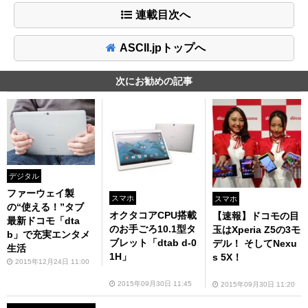
連載目次へ
ASCII.jpトップへ
次にお勧めの記事
デジタル
ファーウェイ製
スマホ
スマホ
の“使える！”タブ
オクタコアCPU搭載
【速報】ドコモの目
最新ドコモ「dta
のお手ごろ10.1型タ
玉はXperia Z5の3モ
b」で充実エンタメ
ブレット「dtab d-0
デル！ そしてNexu
生活
1H」
s 5X！
2015年12月24日 11:00
2015年09月30日 11:45
2015年09月30日 11:20