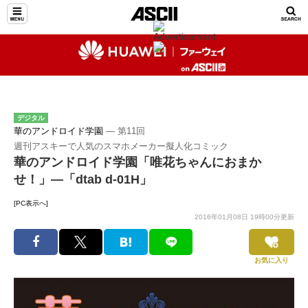
デジタル
華のアンドロイド学園
― 第11回
週刊アスキーで人気のスマホメーカー擬人化コミック
華のアンドロイド学園「唯花ちゃんにおまか
せ！」―「dtab d-01H」
[PC表示へ]
2016年01月08日 19時00分更新
お気に入り