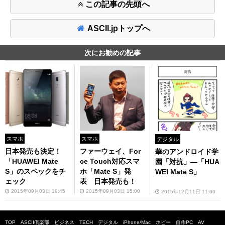
この記事の先頭へ
ASCII.jpトップへ
次にお勧めの記事
スマホ
スマホ
デジタル
日本発売も決定！
ファーウェイ、For
華のアンドロイド学
「HUAWEI Mate
ce Touch対応スマ
園「対抗」―「HUA
S」のスペックをチ
ホ「Mate S」発
WEI Mate S」
ェック
表 日本発売も！
2015年09月03日 19:45
2015年09月03日 15:00
2015年12月11日 11:00
TOP
ASCII倶楽部
ビジネス
TECH
デジタル
iPhone/Mac
ホビー
自作PC
AV