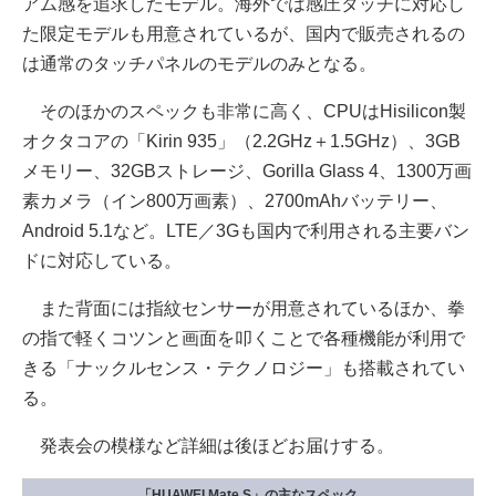
アム感を追求したモデル。海外では感圧タッチに対応し
た限定モデルも用意されているが、国内で販売されるの
は通常のタッチパネルのモデルのみとなる。
そのほかのスペックも非常に高く、CPUはHisilicon製
オクタコアの「Kirin 935」（2.2GHz＋1.5GHz）、3GB
メモリー、32GBストレージ、Gorilla Glass 4、1300万画
素カメラ（イン800万画素）、2700mAhバッテリー、
Android 5.1など。LTE／3Gも国内で利用される主要バン
ドに対応している。
また背面には指紋センサーが用意されているほか、拳
の指で軽くコツンと画面を叩くことで各種機能が利用で
きる「ナックルセンス・テクノロジー」も搭載されてい
る。
発表会の模様など詳細は後ほどお届けする。
「HUAWEI Mate S」の主なスペック