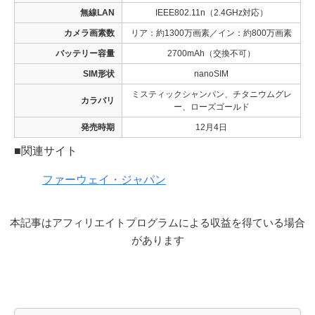
無線LAN
IEEE802.11n（2.4GHz対応）
カメラ画素数
リア：約1300万画素／イン：約800万画素
バッテリー容量
2700mAh（交換不可）
SIM形状
nanoSIM
ミスティックシャンパン、チタニウムグレ
カラバリ
ー、ローズゴールド
発売時期
12月4日
■関連サイト
ファーウェイ・ジャパン
本記事はアフィリエイトプログラムによる収益を得ている場合
があります