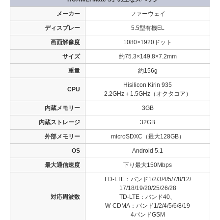
メーカー
ファーウェイ
ディスプレー
5.5型有機EL
画面解像度
1080×1920ドット
サイズ
約75.3×149.8×7.2mm
重量
約156g
Hisilicon Kirin 935
CPU
2.2GHz＋1.5GHz（オクタコア）
内蔵メモリー
3GB
内蔵ストレージ
32GB
外部メモリー
microSDXC（最大128GB）
OS
Android 5.1
最大通信速度
下り最大150Mbps
FD-LTE：バンド1/2/3/4/5/7/8/12/
17/18/19/20/25/26/28
対応周波数
TD-LTE：バンド40、
W-CDMA：バンド1/2/4/5/6/8/19
4バンドGSM