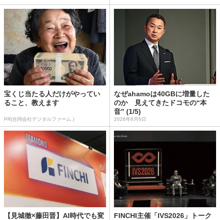
宝くじ当たる人だけがやってい
なぜahamoは40GBに増量した
ること、教えます
のか 見えてきたドコモの“本
音” (1/5)
PR(合同会社デジタルファーム )
2026年8月6日
【見城徹×藤田晋】AI時代でも変
FINCHI主催「IVS2026」トーク