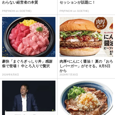
わらない経営者の本質
セッションが話題に！
PR(FINCHI on GOETHE)
PR(FINCHI on GOETHE)
豪快「まぐろぎっしり丼」感謝
肉厚×にんにく醤油！ 夏の「おろ
祭で登場！ 中とろ入りで贅沢
しバーガー」がそそる。8月5日
から
2026年8月8日
2026年7月30日