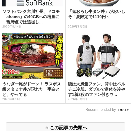
ソフトバンク宮川社長、ドコモ
「鬼おろし牛タン丼」がおいし
「ahamo」の40GBへの増量に
そ！夏限定で1110円～
「現時点では追従し...
2026年8月4日
2026年8月5日
うなぎ一尾がドーン！ ラスボス
腰は大風量ファン、背中はペル
級スタミナ丼が現れた 宇奈と
チェ冷却。ダブルで身体を冷や
と、やってる
す1着2役のファン付きウ...
2026年8月6日
2026年8月5日
Recommended by
この記事の先頭へ