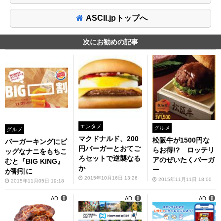
ASCII.jpトップへ
次にお勧めの記事
エンタメ
グルメ
グルメ
マクドナルド、200
松阪牛が1500円な
バーガーキングにビ
円バーガーとおてご
らお得!? ロッテリ
ッグなナニをもちこ
ろセットで逆襲なる
アのぜいたくバーガ
むと『BIG KING』
か
ー
が割引に
2015年10月16日 13:26
2015年11月11日 18:00
2015年11月05日 19:18
AD
AD
AD