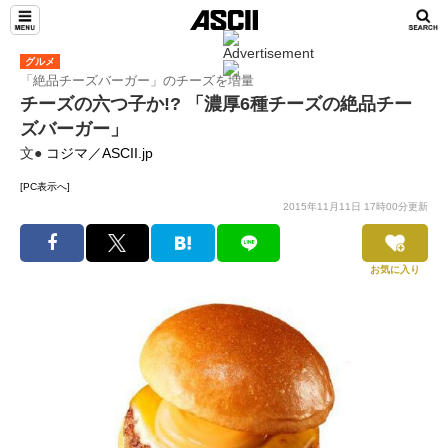
グルメ
「絶品チーズバーガー」のチーズを増量
チーズの六つ子か!? 「濃厚6種チーズの絶品チー
ズバーガー」
文●
コジマ／ASCII.jp
[PC表示へ]
2015年11月11日 17時00分更新
お気に入り