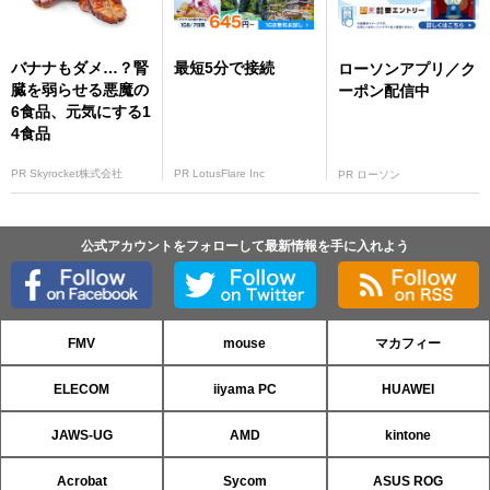
バナナもダメ…？腎
最短5分で接続
ローソンアプリ／ク
臓を弱らせる悪魔の
ーポン配信中
6食品、元気にする1
4食品
PR Skyrocket株式会社
PR LotusFlare Inc
PR ローソン
公式アカウントをフォローして最新情報を手に入れよう
FMV
mouse
マカフィー
ELECOM
iiyama PC
HUAWEI
JAWS-UG
AMD
kintone
Acrobat
Sycom
ASUS ROG