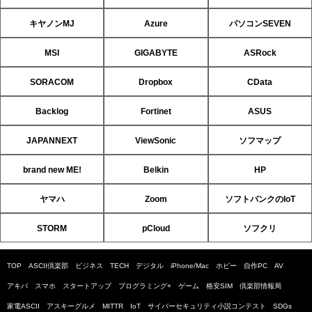
キヤノンMJ
Azure
パソコンSEVEN
MSI
GIGABYTE
ASRock
SORACOM
Dropbox
CData
Backlog
Fortinet
ASUS
JAPANNEXT
ViewSonic
ソフマップ
brand new ME!
Belkin
HP
ヤマハ
Zoom
ソフトバンクのIoT
STORM
pCloud
ソフクリ
TOP
ASCII倶楽部
ビジネス
TECH
デジタル
iPhone/Mac
ホビー
自作PC
AV
アキバ
スマホ
スタートアップ
プログラミング+
ゲーム
格安SIM
倶楽部情報局
家電ASCII
アスキーグルメ
MITTR
IoT
サイバーセキュリティ小説コンテスト
SDGs