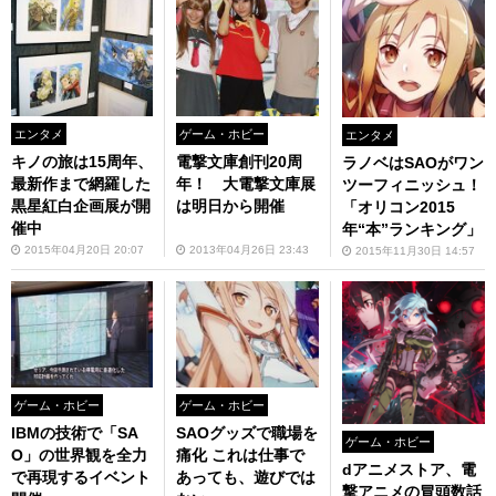
エンタメ
ゲーム・ホビー
エンタメ
キノの旅は15周年、
電撃文庫創刊20周
ラノベはSAOがワン
最新作まで網羅した
年！ 大電撃文庫展
ツーフィニッシュ！
黒星紅白企画展が開
は明日から開催
「オリコン2015
催中
年“本”ランキング」
2015年04月20日 20:07
2013年04月26日 23:43
2015年11月30日 14:57
ゲーム・ホビー
ゲーム・ホビー
IBMの技術で「SA
SAOグッズで職場を
ゲーム・ホビー
O」の世界観を全力
痛化 これは仕事で
dアニメストア、電
で再現するイベント
あっても、遊びでは
撃アニメの冒頭数話