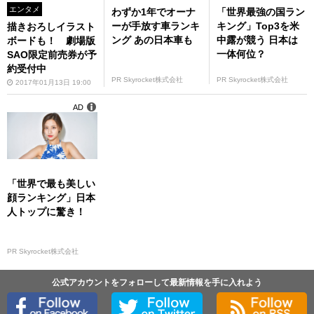
エンタメ
わずか1年でオーナ
「世界最強の国ラン
ーが手放す車ランキ
キング」Top3を米
描きおろしイラスト
ング あの日本車も
中露が競う 日本は
ボードも！ 劇場版
一体何位？
SAO限定前売券が予
約受付中
PR Skyrocket株式会社
PR Skyrocket株式会社
2017年01月13日 19:00
AD
「世界で最も美しい
顔ランキング」日本
人トップに驚き！
PR Skyrocket株式会社
公式アカウントをフォローして最新情報を手に入れよう