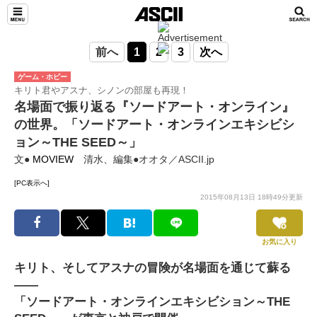
前へ
1
2
3
次へ
ゲーム・ホビー
キリト君やアスナ、シノンの部屋も再現！
名場面で振り返る『ソードアート・オンライン』
の世界。「ソードアート・オンラインエキシビシ
ョン～THE SEED～」
文●
MOVIEW
清水、編集●オオタ／ASCII.jp
[PC表示へ]
2015年08月13日 18時49分更新
お気に入り
キリト、そしてアスナの冒険が名場面を通じて蘇る
――
「ソードアート・オンラインエキシビション～THE