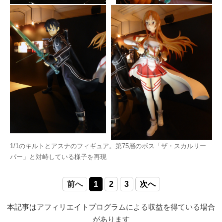
1/1のキルトとアスナのフィギュア。第75層のボス「ザ・スカルリー
パー」と対峙している様子を再現
前へ
1
2
3
次へ
本記事はアフィリエイトプログラムによる収益を得ている場合
があります