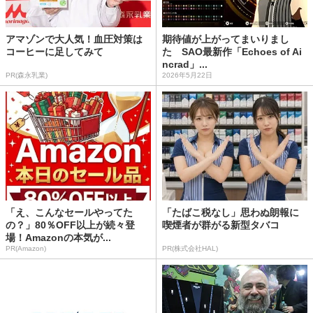
アマゾンで大人気！血圧対策は
期待値が上がってまいりまし
コーヒーに足してみて
た SAO最新作「Echoes of Ai
ncrad」...
PR(森永乳業)
2026年5月22日
「え、こんなセールやってた
「たばこ税なし」思わぬ朗報に
の？」80％OFF以上が続々登
喫煙者が群がる新型タバコ
場！Amazonの本気が...
PR(Amazon)
PR(株式会社HAL)