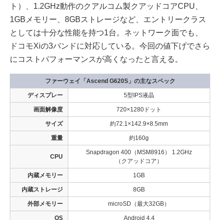
ト）、1.2GHz動作のクアルコム製クアッドコアCPU、
1GBメモリー、8GBストレージなど、エントリークラス
としては十分な性能を持つ1台。ネットワーク面でも、
ドコモXiの3バンドに対応している。今回の値下げでさら
にコストパフォーマンスが高くなったと言える。
ファーウェイ「Ascend G620S」の主なスペック
ディスプレー
5型IPS液晶
画面解像度
720×1280ドット
サイズ
約72.1×142.9×8.5mm
重量
約160g
Snapdragon 400（MSM8916） 1.2GHz
CPU
（クアッドコア）
内蔵メモリー
1GB
内蔵ストレージ
8GB
外部メモリー
microSD（最大32GB）
OS
Android 4.4