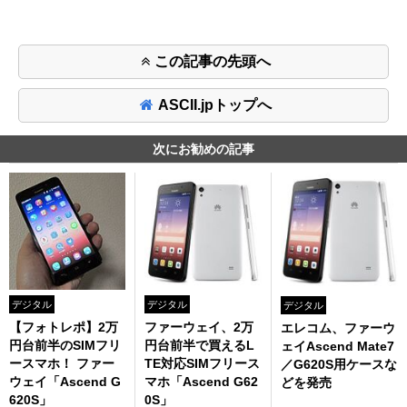
この記事の先頭へ
ASCII.jpトップへ
次にお勧めの記事
デジタル
デジタル
デジタル
【フォトレポ】2万
ファーウェイ、2万
エレコム、ファーウ
円台前半のSIMフリ
円台前半で買えるL
ェイAscend Mate7
ースマホ！ ファー
TE対応SIMフリース
／G620S用ケースな
ウェイ「Ascend G
マホ「Ascend G62
どを発売
620S」
0S」