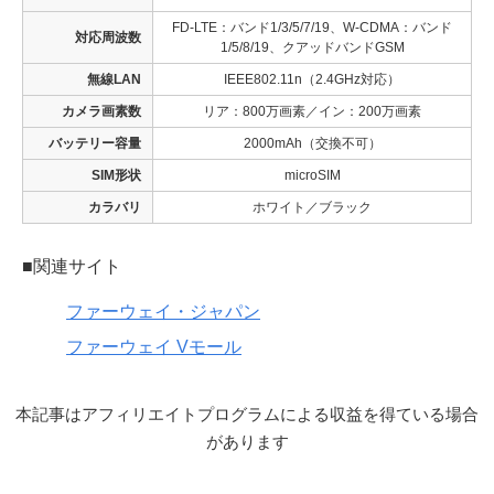
FD-LTE：バンド1/3/5/7/19、W-CDMA：バンド
対応周波数
1/5/8/19、クアッドバンドGSM
無線LAN
IEEE802.11n（2.4GHz対応）
カメラ画素数
リア：800万画素／イン：200万画素
バッテリー容量
2000mAh（交換不可）
SIM形状
microSIM
カラバリ
ホワイト／ブラック
■関連サイト
ファーウェイ・ジャパン
ファーウェイ Vモール
本記事はアフィリエイトプログラムによる収益を得ている場合
があります