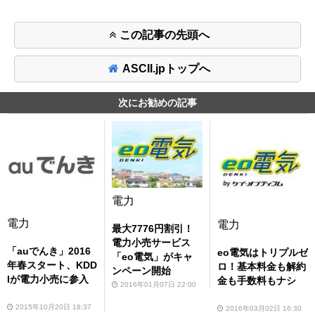
この記事の先頭へ
ASCII.jpトップへ
次にお勧めの記事
電力
電力
電力
最大7776円割引！
電力小売サービス
「auでんき」2016
eo電気はトリプルゼ
「eo電気」がキャ
年春スタート、KDD
ロ！基本料金も解約
ンペーン開始
Iが電力小売に参入
金も手数料もナシ
2016年01月07日 22:00
2015年10月20日 18:37
2016年03月02日 16:30