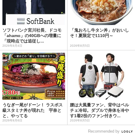
ソフトバンク宮川社長、ドコモ
「鬼おろし牛タン丼」がおいし
「ahamo」の40GBへの増量に
そ！夏限定で1110円～
「現時点では追従し...
2026年8月4日
2026年8月5日
うなぎ一尾がドーン！ ラスボス
腰は大風量ファン、背中はペル
級スタミナ丼が現れた 宇奈と
チェ冷却。ダブルで身体を冷や
と、やってる
す1着2役のファン付きウ...
2026年8月6日
2026年8月5日
Recommended by