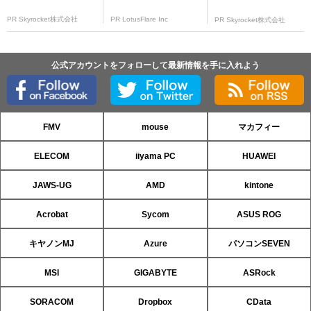
PR Skyrocket株式会社
PR LotusFlare Inc
PR Skyrocket株式会社
公式アカウントをフォローして最新情報を手に入れよう
FMV
mouse
マカフィー
ELECOM
iiyama PC
HUAWEI
JAWS-UG
AMD
kintone
Acrobat
Sycom
ASUS ROG
キヤノンMJ
Azure
パソコンSEVEN
MSI
GIGABYTE
ASRock
SORACOM
Dropbox
CData