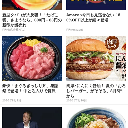
新型タバコが大反響！「たばこ
Amazon今日も見逃せない！8
税、さようなら」600円→83円の
0%OFF以上が続々登場
新型が爆売れ
PR(株式会社HAL)
PR(Amazon)
豪快「まぐろぎっしり丼」感謝
肉厚×にんにく醤油！ 夏の「おろ
祭で登場！ 中とろ入りで贅沢
しバーガー」がそそる。8月5日
から
2026年8月8日
2026年7月30日