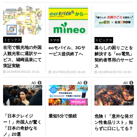
トピックス
スマホ
トピックス
在宅で観光地の外国
eoモバイル、3Gサ
暮らしの困りごとを
人観光客に通訳サー
ービス提供終了へ
解決する「eo電気」
ビス、城崎温泉にて
契約者専用のサービ
実証実験
ス
2016年04月01日 15:41
2017年02月10日 16:40
2019年03月07日 19:00
AD
AD
AD
「日本クレイジ
最短5分で接続
危険！「意外な発ガ
ー！」外国人が驚く
ン性食品リスト」知
「日本の奇妙なモ
らずに口にしてる？
ノ」20選