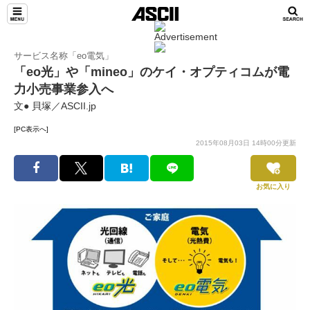
サービス名称「eo電気」
「eo光」や「mineo」のケイ・オプティコムが電
力小売事業参入へ
文● 貝塚／ASCII.jp
[PC表示へ]
2015年08月03日 14時00分更新
お気に入り