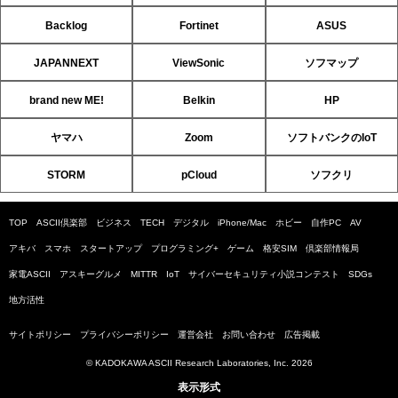
Backlog
Fortinet
ASUS
JAPANNEXT
ViewSonic
ソフマップ
brand new ME!
Belkin
HP
ヤマハ
Zoom
ソフトバンクのIoT
STORM
pCloud
ソフクリ
TOP
ASCII倶楽部
ビジネス
TECH
デジタル
iPhone/Mac
ホビー
自作PC
AV
アキバ
スマホ
スタートアップ
プログラミング+
ゲーム
格安SIM
倶楽部情報局
家電ASCII
アスキーグルメ
MITTR
IoT
サイバーセキュリティ小説コンテスト
SDGs
地方活性
サイトポリシー
プライバシーポリシー
運営会社
お問い合わせ
広告掲載
© KADOKAWA ASCII Research Laboratories, Inc. 2026
表示形式