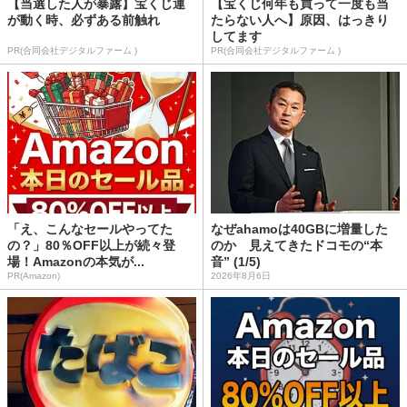
【当選した人が暴露】宝くじ運
【宝くじ何年も買って一度も当
が動く時、必ずある前触れ
たらない人へ】原因、はっきり
してます
PR(合同会社デジタルファーム )
PR(合同会社デジタルファーム )
「え、こんなセールやってた
なぜahamoは40GBに増量した
の？」80％OFF以上が続々登
のか 見えてきたドコモの“本
場！Amazonの本気が...
音” (1/5)
PR(Amazon)
2026年8月6日