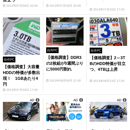
目立つ
2013年07月09日 20:00
2013年07月16日 20:00
2013年07月23日 17:00
自作PC
自作PC
【価格調査】DDR3
【価格調査】2～3T
自作PC
の2枚組が5週間ぶり
BのHDD特価が目立
【価格調査】大容量
に5000円割れ
つ、4TBは上昇
HDDの特価が多数出
現！ 1GBあたり4
2013年08月06日 21:00
2013年08月13日 17:00
円
2013年07月30日 17:00
AD
AD
AD