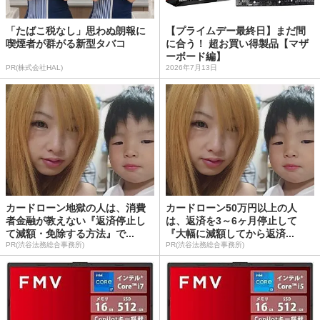
「たばこ税なし」思わぬ朗報に
【プライムデー最終日】まだ間
喫煙者が群がる新型タバコ
に合う！ 超お買い得製品【マザ
ーボード編】
PR(株式会社HAL)
2026年7月13日
カードローン地獄の人は、消費
カードローン50万円以上の人
者金融が教えない『返済停止し
は、返済を3～6ヶ月停止して
て減額・免除する方法』で...
『大幅に減額してから返済...
PR(渋谷法務総合事務所)
PR(渋谷法務総合事務所)