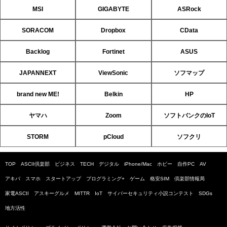
MSI
GIGABYTE
ASRock
SORACOM
Dropbox
CData
Backlog
Fortinet
ASUS
JAPANNEXT
ViewSonic
ソフマップ
brand new ME!
Belkin
HP
ヤマハ
Zoom
ソフトバンクのIoT
STORM
pCloud
ソフクリ
TOP
ASCII倶楽部
ビジネス
TECH
デジタル
iPhone/Mac
ホビー
自作PC
AV
アキバ
スマホ
スタートアップ
プログラミング+
ゲーム
格安SIM
倶楽部情報局
家電ASCII
アスキーグルメ
MITTR
IoT
サイバーセキュリティ小説コンテスト
SDGs
地方活性