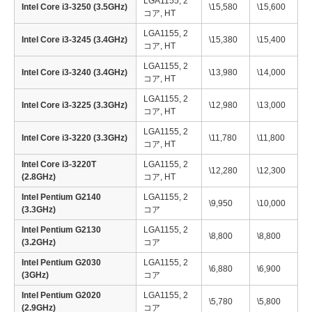
LGA1155, 2
Intel Core i3-3250 (3.5GHz)
\15,580
\15,600
コア, HT
LGA1155, 2
Intel Core i3-3245 (3.4GHz)
\15,380
\15,400
コア, HT
LGA1155, 2
Intel Core i3-3240 (3.4GHz)
\13,980
\14,000
コア, HT
LGA1155, 2
Intel Core i3-3225 (3.3GHz)
\12,980
\13,000
コア, HT
LGA1155, 2
Intel Core i3-3220 (3.3GHz)
\11,780
\11,800
コア, HT
Intel Core i3-3220T
LGA1155, 2
\12,280
\12,300
(2.8GHz)
コア, HT
Intel Pentium G2140
LGA1155, 2
\9,950
\10,000
(3.3GHz)
コア
Intel Pentium G2130
LGA1155, 2
\8,800
\8,800
(3.2GHz)
コア
Intel Pentium G2030
LGA1155, 2
\6,880
\6,900
(3GHz)
コア
Intel Pentium G2020
LGA1155, 2
\5,780
\5,800
(2.9GHz)
コア