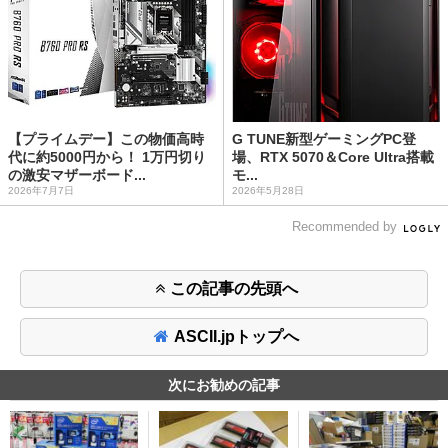
【プライムデー】この物価高時
G TUNE新型ゲーミングPC登
代に約5000円から！ 1万円切り
場、RTX 5070＆Core Ultra搭載
の激安マザーボード...
モ...
2026年7月7日
2026年5月28日
Recommended by
この記事の先頭へ
ASCII.jpトップへ
次にお勧めの記事