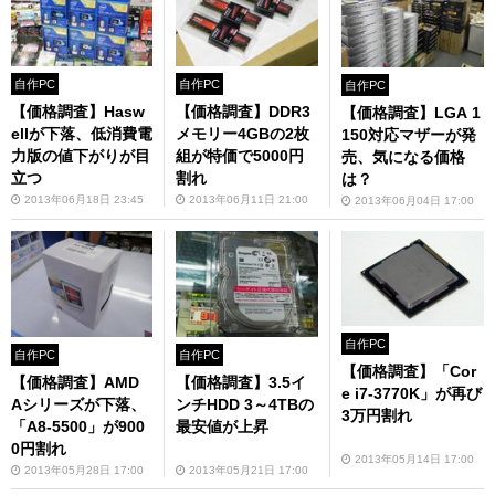
自作PC
自作PC
自作PC
【価格調査】Hasw
【価格調査】DDR3
【価格調査】LGA 1
ellが下落、低消費電
メモリー4GBの2枚
150対応マザーが発
力版の値下がりが目
組が特価で5000円
売、気になる価格
立つ
割れ
は？
2013年06月18日 23:45
2013年06月11日 21:00
2013年06月04日 17:00
自作PC
自作PC
自作PC
【価格調査】「Cor
【価格調査】AMD
【価格調査】3.5イ
e i7-3770K」が再び
Aシリーズが下落、
ンチHDD 3～4TBの
3万円割れ
「A8-5500」が900
最安値が上昇
0円割れ
2013年05月14日 17:00
2013年05月28日 17:00
2013年05月21日 17:00