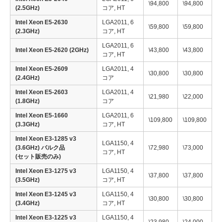
\94,800
\94,800
(2.5GHz)
コア, HT
Intel Xeon E5-2630
LGA2011, 6
\59,800
\59,800
(2.3GHz)
コア, HT
LGA2011, 6
Intel Xeon E5-2620 (2GHz)
\43,800
\43,800
コア, HT
Intel Xeon E5-2609
LGA2011, 4
\30,800
\30,800
(2.4GHz)
コア
Intel Xeon E5-2603
LGA2011, 4
\21,980
\22,000
(1.8GHz)
コア
Intel Xeon E5-1660
LGA2011, 6
\109,800
\109,800
(3.3GHz)
コア, HT
Intel Xeon E3-1285 v3
LGA1150, 4
(3.6GHz) バルク品
\72,980
\73,000
コア, HT
(セット販売のみ)
Intel Xeon E3-1275 v3
LGA1150, 4
\37,800
\37,800
(3.5GHz)
コア, HT
Intel Xeon E3-1245 v3
LGA1150, 4
\30,800
\30,800
(3.4GHz)
コア, HT
Intel Xeon E3-1225 v3
LGA1150, 4