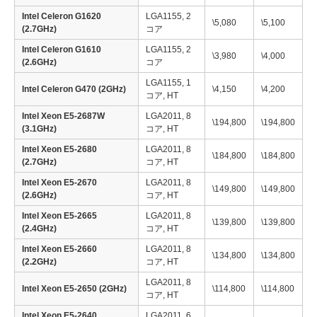
Intel Celeron G1620
LGA1155, 2
\5,080
\5,100
(2.7GHz)
コア
Intel Celeron G1610
LGA1155, 2
\3,980
\4,000
(2.6GHz)
コア
LGA1155, 1
Intel Celeron G470 (2GHz)
\4,150
\4,200
コア, HT
Intel Xeon E5-2687W
LGA2011, 8
\194,800
\194,800
(3.1GHz)
コア, HT
Intel Xeon E5-2680
LGA2011, 8
\184,800
\184,800
(2.7GHz)
コア, HT
Intel Xeon E5-2670
LGA2011, 8
\149,800
\149,800
(2.6GHz)
コア, HT
Intel Xeon E5-2665
LGA2011, 8
\139,800
\139,800
(2.4GHz)
コア, HT
Intel Xeon E5-2660
LGA2011, 8
\134,800
\134,800
(2.2GHz)
コア, HT
LGA2011, 8
Intel Xeon E5-2650 (2GHz)
\114,800
\114,800
コア, HT
Intel Xeon E5-2640
LGA2011, 6