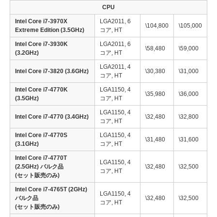
CPU
Intel Core i7-3970X
LGA2011, 6
\104,800
\105,000
Extreme Edition (3.5GHz)
コア, HT
Intel Core i7-3930K
LGA2011, 6
\58,480
\59,000
(3.2GHz)
コア, HT
LGA2011, 4
Intel Core i7-3820 (3.6GHz)
\30,380
\31,000
コア, HT
Intel Core i7-4770K
LGA1150, 4
\35,980
\36,000
(3.5GHz)
コア, HT
LGA1150, 4
Intel Core i7-4770 (3.4GHz)
\32,480
\32,800
コア, HT
Intel Core i7-4770S
LGA1150, 4
\31,480
\31,600
(3.1GHz)
コア, HT
Intel Core i7-4770T
LGA1150, 4
(2.5GHz) バルク品
\32,480
\32,500
コア, HT
(セット販売のみ)
Intel Core i7-4765T (2GHz)
LGA1150, 4
バルク品
\32,480
\32,500
コア, HT
(セット販売のみ)