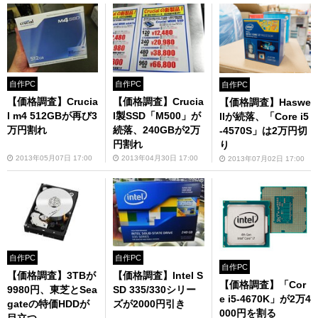
自作PC
自作PC
自作PC
【価格調査】Crucia
【価格調査】Crucia
【価格調査】Haswe
l m4 512GBが再び3
l製SSD「M500」が
llが続落、「Core i5
万円割れ
続落、240GBが2万
-4570S」は2万円切
円割れ
り
2013年05月07日 17:00
2013年04月30日 17:00
2013年07月02日 17:00
自作PC
自作PC
自作PC
【価格調査】3TBが
【価格調査】Intel S
【価格調査】「Cor
9980円、東芝とSea
SD 335/330シリー
e i5-4670K」が2万4
gateの特価HDDが
ズが2000円引き
000円を割る