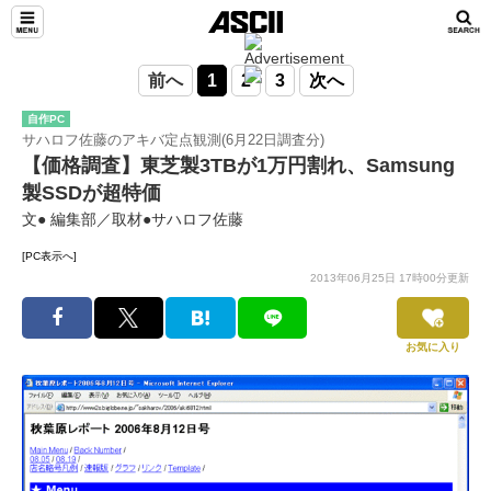
前へ
1
2
3
次へ
自作PC
サハロフ佐藤のアキバ定点観測(6月22日調査分)
【価格調査】東芝製3TBが1万円割れ、Samsung
製SSDが超特価
文● 編集部／取材●サハロフ佐藤
[PC表示へ]
2013年06月25日 17時00分更新
お気に入り