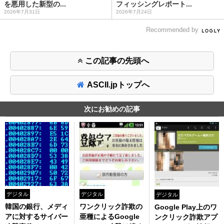
を悪用した新型の...
フィッシングレポート...
2026年7月31日
2026年7月24日
Recommended by
この記事の先頭へ
ASCII.jpトップへ
次にお勧めの記事
デジタル
デジタル
デジタル
韓国の銀行、メディ
ワンクリック詐欺の
Google Play上のワ
アに対するサイバー
亜種によるGoogle
ンクリック詐欺アプ