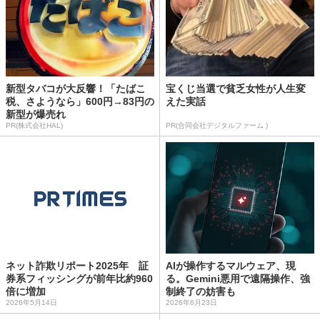
新型タバコが大反響！「たばこ
宝くじ当選で貧乏女性が人生変
税、さようなら」600円→83円の
えた実話
新型が爆売れ
PR(株式会社HAL)
PR(合同会社デジタルファーム )
ネット詐欺リポート2025年 証
AIが操作するマルウェア、現
券系フィッシングが前年比約960
る。Gemini悪用で遠隔操作、強
倍に増加
制終了の妨害も
2026年5月14日
2026年6月23日