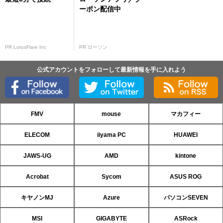
ーポン配信中
PR LotusFlare Inc
PR ローソン
公式アカウントをフォローして最新情報を手に入れよう
FMV
mouse
マカフィー
ELECOM
iiyama PC
HUAWEI
JAWS-UG
AMD
kintone
Acrobat
Sycom
ASUS ROG
キヤノンMJ
Azure
パソコンSEVEN
MSI
GIGABYTE
ASRock