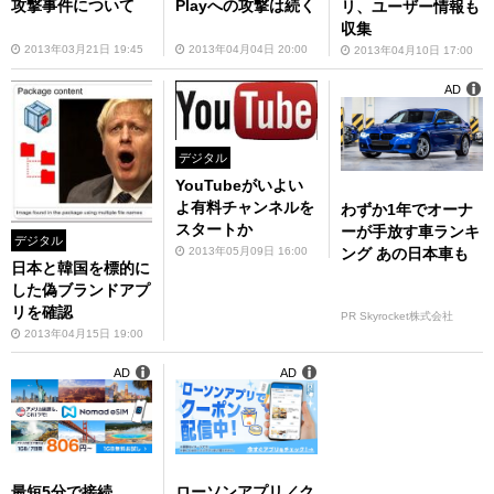
攻撃事件について
Playへの攻撃は続く
リ、ユーザー情報も
収集
2013年03月21日 19:45
2013年04月04日 20:00
2013年04月10日 17:00
AD
デジタル
YouTubeがいよい
よ有料チャンネルを
わずか1年でオーナ
スタートか
ーが手放す車ランキ
デジタル
ング あの日本車も
2013年05月09日 16:00
日本と韓国を標的に
した偽ブランドアプ
リを確認
PR Skyrocket株式会社
2013年04月15日 19:00
AD
AD
最短5分で接続
ローソンアプリ／ク