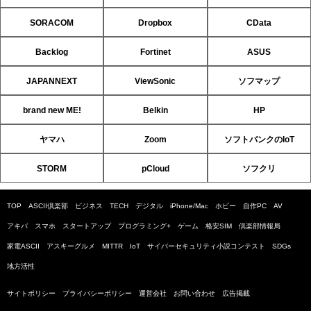
SORACOM
Dropbox
CData
Backlog
Fortinet
ASUS
JAPANNEXT
ViewSonic
ソフマップ
brand new ME!
Belkin
HP
ヤマハ
Zoom
ソフトバンクのIoT
STORM
pCloud
ソフクリ
TOP
ASCII倶楽部
ビジネス
TECH
デジタル
iPhone/Mac
ホビー
自作PC
AV
アキバ
スマホ
スタートアップ
プログラミング+
ゲーム
格安SIM
倶楽部情報局
家電ASCII
アスキーグルメ
MITTR
IoT
サイバーセキュリティ小説コンテスト
SDGs
地方活性
サイトポリシー
プライバシーポリシー
運営会社
お問い合わせ
広告掲載