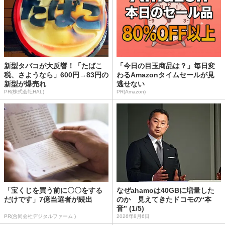
新型タバコが大反響！「たばこ
「今日の目玉商品は？」毎日変
税、さようなら」600円→83円の
わるAmazonタイムセールが見
新型が爆売れ
逃せない
PR(株式会社HAL)
PR(Amazon)
「宝くじを買う前に〇〇をする
なぜahamoは40GBに増量した
だけです」7億当選者が続出
のか 見えてきたドコモの“本
音” (1/5)
PR(合同会社デジタルファーム )
2026年8月6日