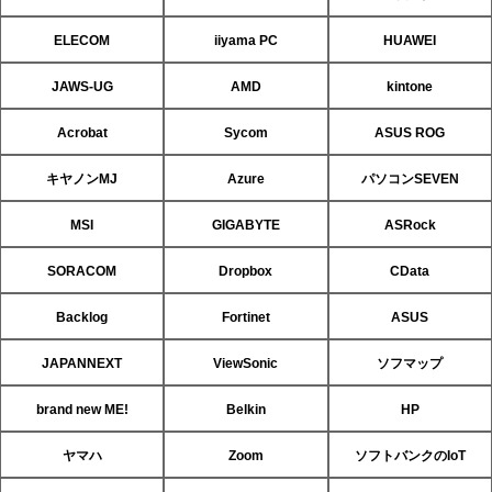
ELECOM
iiyama PC
HUAWEI
JAWS-UG
AMD
kintone
Acrobat
Sycom
ASUS ROG
キヤノンMJ
Azure
パソコンSEVEN
MSI
GIGABYTE
ASRock
SORACOM
Dropbox
CData
Backlog
Fortinet
ASUS
JAPANNEXT
ViewSonic
ソフマップ
brand new ME!
Belkin
HP
ヤマハ
Zoom
ソフトバンクのIoT