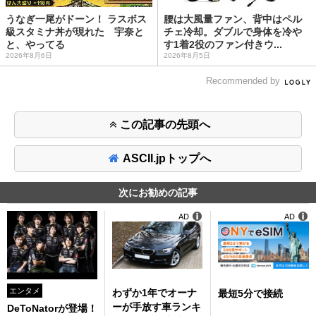
うなぎ一尾がドーン！ ラスボス
腰は大風量ファン、背中はペル
級スタミナ丼が現れた 宇奈と
チェ冷却。ダブルで身体を冷や
と、やってる
す1着2役のファン付きウ...
2026年8月6日
2026年8月5日
Recommended by
この記事の先頭へ
ASCII.jpトップへ
次にお勧めの記事
AD
AD
エンタメ
わずか1年でオーナ
最短5分で接続
ーが手放す車ランキ
DeToNatorが登場！