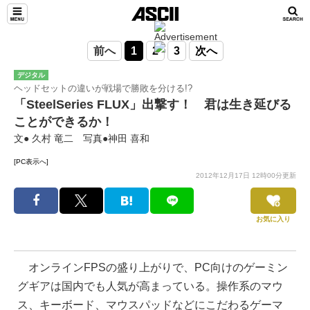
前へ
1
2
3
次へ
デジタル
ヘッドセットの違いが戦場で勝敗を分ける!?
「SteelSeries FLUX」出撃す！ 君は生き延びる
ことができるか！
文● 久村 竜二 写真●神田 喜和
[PC表示へ]
2012年12月17日 12時00分更新
お気に入り
オンラインFPSの盛り上がりで、PC向けのゲーミン
グギアは国内でも人気が高まっている。操作系のマウ
ス、キーボード、マウスパッドなどにこだわるゲーマ