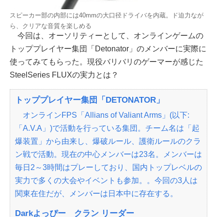
スピーカー部の内部には40mmの大口径ドライバを内蔵。ド迫力なが
ら、クリアな音質を楽しめる
今回は、オーソリティーとして、オンラインゲームの
トッププレイヤー集団「Detonator」のメンバーに実際に
使ってみてもらった。現役バリバリのゲーマーが感じた
SteelSeries FLUXの実力とは？
トッププレイヤー集団「DETONATOR」
オンラインFPS「Allians of Valiant Arms」(以下:
「A.V.A」)で活動を行っている集団。チーム名は「起
爆装置」から由来し、爆破ルール、護衛ルールのクラ
ン戦で活動。現在の中心メンバーは23名。メンバーは
毎日2～3時間はプレーしており、国内トップレベルの
実力で多くの大会やイベントも参加。。今回の3人は
関東在住だが、メンバーは日本中に存在する。
Darkよっぴー クラン リーダー