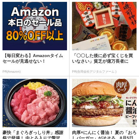
【毎日変わる】Amazonタイム
「〇〇した後に必ず宝くじを買
セールが見逃せない！
いなさい」貧乏が億万長者に
PR(Amazon)
PR(合同会社デジタルファーム )
豪快「まぐろぎっしり丼」感謝
肉厚×にんにく醤油！ 夏の「おろ
祭で登場！ 中とろ入りで贅沢
しバーガー」がそそる。8月5日