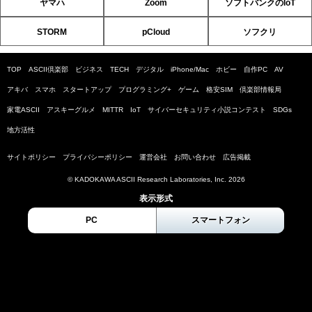
ヤマハ
Zoom
ソフトバンクのIoT
STORM
pCloud
ソフクリ
TOP
ASCII倶楽部
ビジネス
TECH
デジタル
iPhone/Mac
ホビー
自作PC
AV
アキバ
スマホ
スタートアップ
プログラミング+
ゲーム
格安SIM
倶楽部情報局
家電ASCII
アスキーグルメ
MITTR
IoT
サイバーセキュリティ小説コンテスト
SDGs
地方活性
サイトポリシー
プライバシーポリシー
運営会社
お問い合わせ
広告掲載
© KADOKAWA ASCII Research Laboratories, Inc. 2026
表示形式
PC
スマートフォン