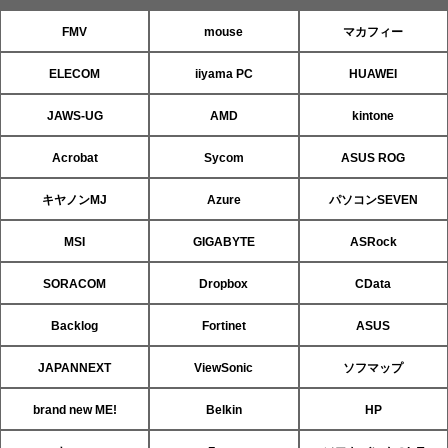
FMV
mouse
マカフィー
ELECOM
iiyama PC
HUAWEI
JAWS-UG
AMD
kintone
Acrobat
Sycom
ASUS ROG
キヤノンMJ
Azure
パソコンSEVEN
MSI
GIGABYTE
ASRock
SORACOM
Dropbox
CData
Backlog
Fortinet
ASUS
JAPANNEXT
ViewSonic
ソフマップ
brand new ME!
Belkin
HP