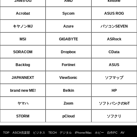
JAWS-UG
AMD
kintone
Acrobat
Sycom
ASUS ROG
キヤノンMJ
Azure
パソコンSEVEN
MSI
GIGABYTE
ASRock
SORACOM
Dropbox
CData
Backlog
Fortinet
ASUS
JAPANNEXT
ViewSonic
ソフマップ
brand new ME!
Belkin
HP
ヤマハ
Zoom
ソフトバンクのIoT
STORM
pCloud
ソフクリ
TOP
ASCII倶楽部
ビジネス
TECH
デジタル
iPhone/Mac
ホビー
自作PC
AV