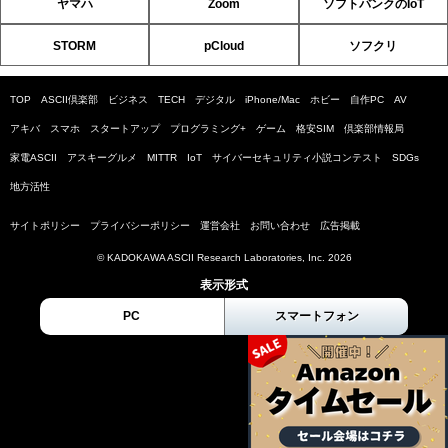
ヤマハ
Zoom
ソフトバンクのIoT
STORM
pCloud
ソフクリ
TOP
ASCII倶楽部
ビジネス
TECH
デジタル
iPhone/Mac
ホビー
自作PC
AV
アキバ
スマホ
スタートアップ
プログラミング+
ゲーム
格安SIM
倶楽部情報局
家電ASCII
アスキーグルメ
MITTR
IoT
サイバーセキュリティ小説コンテスト
SDGs
地方活性
サイトポリシー
プライバシーポリシー
運営会社
お問い合わせ
広告掲載
© KADOKAWA ASCII Research Laboratories, Inc. 2026
表示形式
PC
スマートフォン