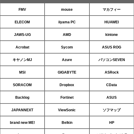
FMV
mouse
マカフィー
ELECOM
iiyama PC
HUAWEI
JAWS-UG
AMD
kintone
Acrobat
Sycom
ASUS ROG
キヤノンMJ
Azure
パソコンSEVEN
MSI
GIGABYTE
ASRock
SORACOM
Dropbox
CData
Backlog
Fortinet
ASUS
JAPANNEXT
ViewSonic
ソフマップ
brand new ME!
Belkin
HP