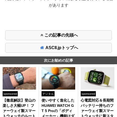
があります
この記事の先頭へ
ASCII.jpトップへ
次にお勧めの記事
sponsored
デジタル
sponsored
【徹底解説】登山の
使いやすく進化した
心電図対応＆長期間
楽しさ大幅UP！ フ
HUAWEI WATCH G
バッテリー持ちのフ
ァーウェイ製スマー
T 5 Proの「ボディ
ァーウェイ製スマー
トウォッチのルート
メーカー」機能はダ
トウォッチに新スタ