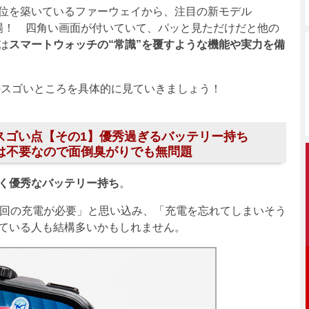
位を築いているファーウェイから、注目の新モデル
場！ 四角い画面が付いていて、パッと見ただけだと他の
は
スマートウォッチの“常識”を覆すような機能や実力を備
 Proのスゴいところを具体的に見ていきましょう！
 Proのスゴい点【その1】優秀過ぎるバッテリー持ち
電は不要なので面倒臭がりでも無問題
く優秀なバッテリー持ち
。
回の充電が必要」と思い込み、「充電を忘れてしまいそう
ている人も結構多いかもしれません。