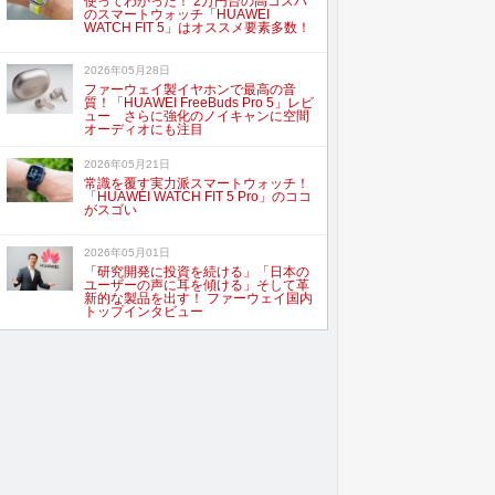
使ってわかった！ 2万円台の高コスパ
のスマートウォッチ「HUAWEI
WATCH FIT 5」はオススメ要素多数！
2026年05月28日
ファーウェイ製イヤホンで最高の音
質！「HUAWEI FreeBuds Pro 5」レビ
ュー さらに強化のノイキャンに空間
オーディオにも注目
2026年05月21日
常識を覆す実力派スマートウォッチ！
「HUAWEI WATCH FIT 5 Pro」のココ
がスゴい
2026年05月01日
「研究開発に投資を続ける」「日本の
ユーザーの声に耳を傾ける」そして革
新的な製品を出す！ ファーウェイ国内
トップインタビュー