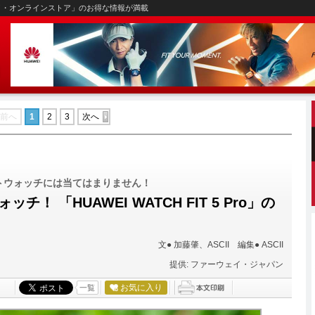
イ・オンラインストア」のお得な情報が満載
前へ
1
2
3
次へ
トウォッチには当てはまりません！
 「HUAWEI WATCH FIT 5 Pro」の
文● 加藤肇、ASCII 編集● ASCII
提供: ファーウェイ・ジャパン
お気に入り
一覧