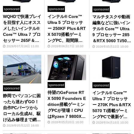
sponsored
sponsored
sponsored
WQHDで快適プレイ
インテル® Core™
マルチタスクや動画
を目指す人にオスス
Ultra 5 プロセッサ
編集などに強いイン
メしたいインテル®
ー 250KF Plus＆RT
テル® Core™ Ultra
Core™ Ultra 7 プロ
X 5070搭載ゲーミ
9 プロセッサー 285
セッサー 265F＆RT
ングPC、期間限定
＆RTX 5060 Ti/507
X 5070/5070 Ti搭載
で電源ユニットを85
0 Ti搭載ゲーミング
2026年07月18日 11:00
2026年06月17日 10:00
2026年05月22日 10:00
ゲーミングPC
0Wに無償アップグ
PC
レード
sponsored
sponsored
sponsored
待望のGeForce RT
インテル® Core™
静岡でパソコンに困
X 5090 Founders E
Ultra 7 プロセッサ
ったら迷わずGO！
dition搭載ゲーミン
ー 270K Plus＆RTX
自作PCパーツから
グPCが登場！CPU
5070 Ti搭載ゲーミ
ローカル生成AI、駆
はRyzen 7 9800X3
ングPCで最新ゲー
け込み修理まで網羅
Dでミニタワーでも
ムを高解像度かつ高
2026年05月20日 10:00
2026年04月16日 10:00
するパソコン工房
2026年05月22日 16:00
性能は怪物級、生成
画質でプレイしよう
静岡店の魅力