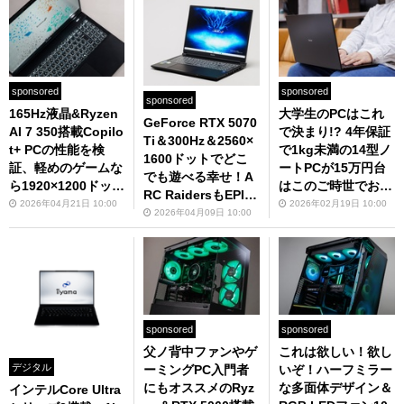
AIでも強い！
sponsored
sponsored
sponsored
165Hz液晶&Ryzen
大学生のPCはこれ
GeForce RTX 5070
AI 7 350搭載Copilo
で決まり!? 4年保証
Ti＆300Hz＆2560×
t+ PCの性能を検
で1kg未満の14型ノ
1600ドットでどこ
証、軽めのゲームな
ートPCが15万円台
でも遊べる幸せ！A
ら1920×1200ドット
はこのご時世でお手
RC RaidersもEPIC
で平均100fps超
頃すぎる
2026年04月21日 10:00
2026年02月19日 10:00
画質で200fps超え
2026年04月09日 10:00
のゲーミングPC
sponsored
sponsored
父ノ背中ファンやゲ
これは欲しい！欲し
デジタル
ーミングPC入門者
いぞ！ハーフミラー
にもオススメのRyz
な多面体デザイン＆
インテルCore Ultra