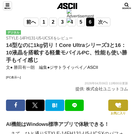
前へ
1
2
3
4
5
6
次へ
デジタル
STYLE-14FH131-U5-UCSXをレビュー
14型なのに1kg切り！Core Ultraシリーズ3と16：
10液晶を搭載する軽量モバイルPC、性能も使い勝
手もイイ感じ
文● 勝田有一朗 編集●
ジサトライッペイ／ASCII
[PC表示へ]
2026年04月09日 11時00分更新
提供: 株式会社ユニットコム
お気に入り
AI機能はWindows標準アプリで体験できる！
さて、ひと通りSTYLE-14FH131-U5-UCSXのパフォ