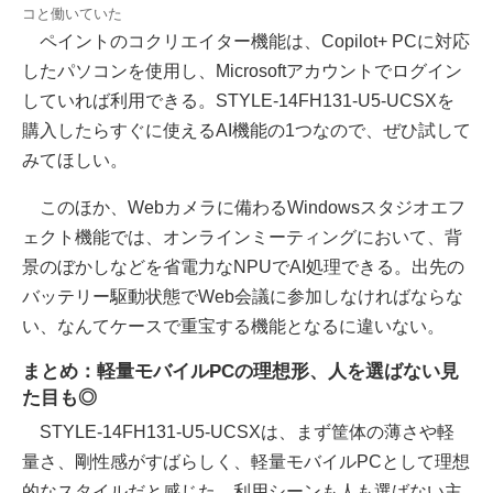
コと働いていた
ペイントのコクリエイター機能は、Copilot+ PCに対応
したパソコンを使用し、Microsoftアカウントでログイン
していれば利用できる。STYLE-14FH131-U5-UCSXを
購入したらすぐに使えるAI機能の1つなので、ぜひ試して
みてほしい。
このほか、Webカメラに備わるWindowsスタジオエフ
ェクト機能では、オンラインミーティングにおいて、背
景のぼかしなどを省電力なNPUでAI処理できる。出先の
バッテリー駆動状態でWeb会議に参加しなければならな
い、なんてケースで重宝する機能となるに違いない。
まとめ：軽量モバイルPCの理想形、人を選ばない見
た目も◎
STYLE-14FH131-U5-UCSXは、まず筐体の薄さや軽
量さ、剛性感がすばらしく、軽量モバイルPCとして理想
的なスタイルだと感じた。利用シーンも人も選ばない主