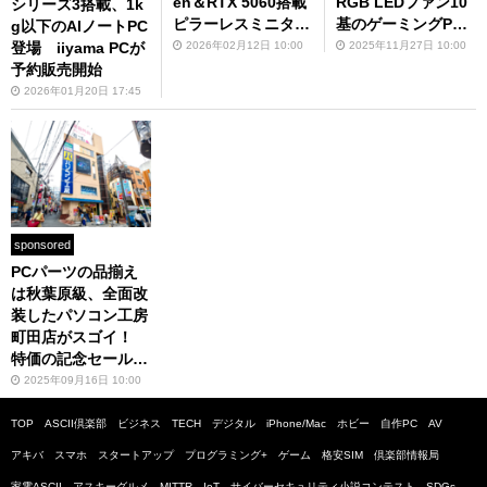
en＆RTX 5060搭載
RGB LEDファン10
シリーズ3搭載、1k
ピラーレスミニタワ
基のゲーミングP
g以下のAIノートPC
ー
C、RTX 5070 Tiで
2026年02月12日 10:00
2025年11月27日 10:00
登場 iiyama PCが
性能も◎
予約販売開始
2026年01月20日 17:45
sponsored
PCパーツの品揃え
は秋葉原級、全面改
装したパソコン工房
町田店がスゴイ！
特価の記念セールは
9月19日まで
2025年09月16日 10:00
TOP
ASCII倶楽部
ビジネス
TECH
デジタル
iPhone/Mac
ホビー
自作PC
AV
アキバ
スマホ
スタートアップ
プログラミング+
ゲーム
格安SIM
倶楽部情報局
家電ASCII
アスキーグルメ
MITTR
IoT
サイバーセキュリティ小説コンテスト
SDGs