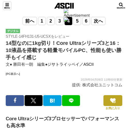
前へ
1
2
3
4
5
6
次へ
デジタル
STYLE-14FH131-U5-UCSXをレビュー
14型なのに1kg切り！Core Ultraシリーズ3と16：
10液晶を搭載する軽量モバイルPC、性能も使い勝
手もイイ感じ
文● 勝田有一朗 編集●
ジサトライッペイ／ASCII
[PC表示へ]
2026年04月09日 11時00分更新
提供: 株式会社ユニットコム
お気に入り
Core Ultraシリーズ3プロセッサーでパフォーマンス
も高水準