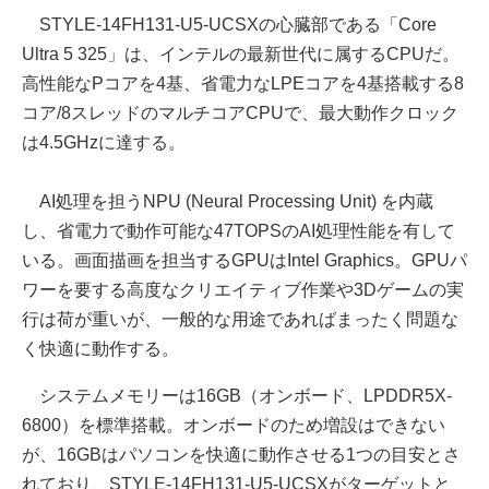
STYLE-14FH131-U5-UCSXの心臓部である「Core
Ultra 5 325」は、インテルの最新世代に属するCPUだ。
高性能なPコアを4基、省電力なLPEコアを4基搭載する8
コア/8スレッドのマルチコアCPUで、最大動作クロック
は4.5GHzに達する。
AI処理を担うNPU (Neural Processing Unit) を内蔵
し、省電力で動作可能な47TOPSのAI処理性能を有して
いる。画面描画を担当するGPUはIntel Graphics。GPUパ
ワーを要する高度なクリエイティブ作業や3Dゲームの実
行は荷が重いが、一般的な用途であればまったく問題な
く快適に動作する。
システムメモリーは16GB（オンボード、LPDDR5X-
6800）を標準搭載。オンボードのため増設はできない
が、16GBはパソコンを快適に動作させる1つの目安とさ
れており、STYLE-14FH131-U5-UCSXがターゲットと