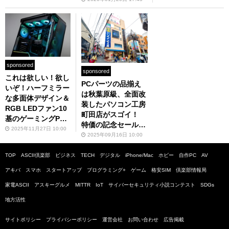
sponsored
sponsored
これは欲しい！欲し
PCパーツの品揃え
いぞ！ハーフミラー
は秋葉原級、全面改
な多面体デザイン＆
装したパソコン工房
RGB LEDファン10
町田店がスゴイ！
基のゲーミングP
特価の記念セールは
C、RTX 5070 Tiで
2025年11月27日 10:00
9月19日まで
2025年09月16日 10:00
性能も◎
TOP
ASCII倶楽部
ビジネス
TECH
デジタル
iPhone/Mac
ホビー
自作PC
AV
アキバ
スマホ
スタートアップ
プログラミング+
ゲーム
格安SIM
倶楽部情報局
家電ASCII
アスキーグルメ
MITTR
IoT
サイバーセキュリティ小説コンテスト
SDGs
地方活性
サイトポリシー
プライバシーポリシー
運営会社
お問い合わせ
広告掲載