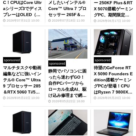
C！CPUはCore Ultr
メしたいインテル®
ー 250KF Plus＆RT
aシリーズ3でディス
Core™ Ultra 7 プロ
X 5070搭載ゲーミン
プレーはOLED（有
セッサー 265F＆RT
グPC、期間限定で
機EL）、バッテリ
X 5070/5070 Ti搭載
電源ユニットを850
2026年07月31日 10:00
2026年07月18日 11:00
2026年06月17日 10:00
ー駆動時間は13時間
ゲーミングPC
Wに無償アップグレ
超え。もう欲しくな
ード
る要素しか見つから
ないッ！
sponsored
sponsored
sponsored
マルチタスクや動画
待望のGeForce RT
静岡でパソコンに困
編集などに強いイン
X 5090 Founders E
ったら迷わずGO！
テル® Core™ Ultra
dition搭載ゲーミン
自作PCパーツから
9 プロセッサー 285
グPCが登場！CPU
ローカル生成AI、駆
＆RTX 5060 Ti/507
はRyzen 7 9800X3
け込み修理まで網羅
0 Ti搭載ゲーミング
Dでミニタワーでも
2026年05月22日 10:00
2026年05月20日 10:00
するパソコン工房
2026年05月22日 16:00
PC
性能は怪物級、生成
静岡店の魅力
AIでも強い！