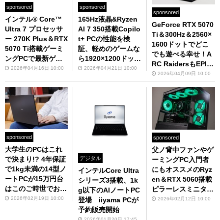
sponsored
sponsored
sponsored
インテル® Core™
165Hz液晶&Ryzen
GeForce RTX 5070
Ultra 7 プロセッサ
AI 7 350搭載Copilo
Ti＆300Hz＆2560×
ー 270K Plus＆RTX
t+ PCの性能を検
1600ドットでどこ
5070 Ti搭載ゲーミ
証、軽めのゲームな
でも遊べる幸せ！A
ングPCで最新ゲー
ら1920×1200ドット
RC RaidersもEPIC
ムを高解像度かつ高
で平均100fps超
2026年04月16日 10:00
2026年04月21日 10:00
画質で200fps超え
2026年04月09日 10:00
画質でプレイしよう
のゲーミングPC
sponsored
sponsored
大学生のPCはこれ
父ノ背中ファンやゲ
デジタル
で決まり!? 4年保証
ーミングPC入門者
で1kg未満の14型ノ
にもオススメのRyz
インテルCore Ultra
ートPCが15万円台
en＆RTX 5060搭載
シリーズ3搭載、1k
はこのご時世でお手
ピラーレスミニタワ
g以下のAIノートPC
頃すぎる
ー
2026年02月19日 10:00
2026年02月12日 10:00
登場 iiyama PCが
予約販売開始
2026年01月20日 17:45