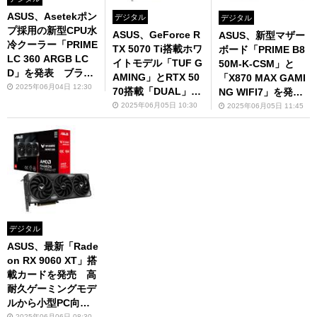
ASUS、Asetekポン
デジタル
デジタル
プ採用の新型CPU水
ASUS、GeForce R
ASUS、新型マザー
冷クーラー「PRIME
TX 5070 Ti搭載ホワ
ボード「PRIME B8
LC 360 ARGB LC
イトモデル「TUF G
50M-K-CSM」と
D」を発表 ブラッ
AMING」とRTX 50
「X870 MAX GAMI
ク＆ホワイトモデル
2025年06月04日 12:30
70搭載「DUAL」シ
NG WIFI7」を発
でPCケースをドレ
リーズを発表！6月6
表 AMD B850/X87
2025年06月05日 10:30
2025年06月05日 11:45
スアップ
日発売
0チップセット搭載
モデルが6月6日発売
デジタル
ASUS、最新「Rade
on RX 9060 XT」搭
載カードを発売 高
耐久ゲーミングモデ
ルから小型PC向け
まで4製品
2025年06月06日 08:30