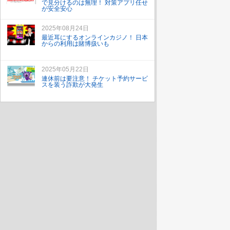
で見分けるのは無理！ 対策アプリ任せ
が安全安心
2025年08月24日
最近耳にするオンラインカジノ！ 日本
からの利用は賭博扱いも
2025年05月22日
連休前は要注意！ チケット予約サービ
スを装う詐欺が大発生