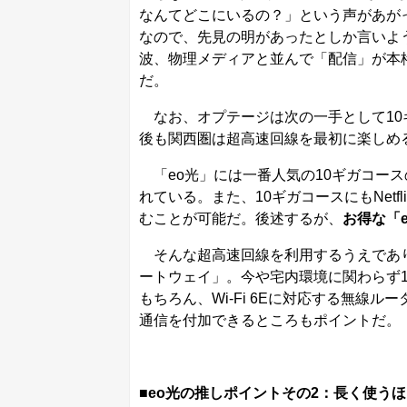
なんてどこにいるの？」という声があが
なので、先見の明があったとしか言いよ
波、物理メディアと並んで「配信」が本
だ。
なお、オプテージは次の一手として10
後も関西圏は超高速回線を最初に楽しめ
「eo光」には一番人気の10ギガコース
れている。また、10ギガコースにもNet
むことが可能だ。後述するが、
お得な「
そんな超高速回線を利用するうえであり
ートウェイ」。今や宅内環境に関わらず
もちろん、Wi-Fi 6Eに対応する無線
通信を付加できるところもポイントだ。
■eo光の推しポイントその2：長く使う