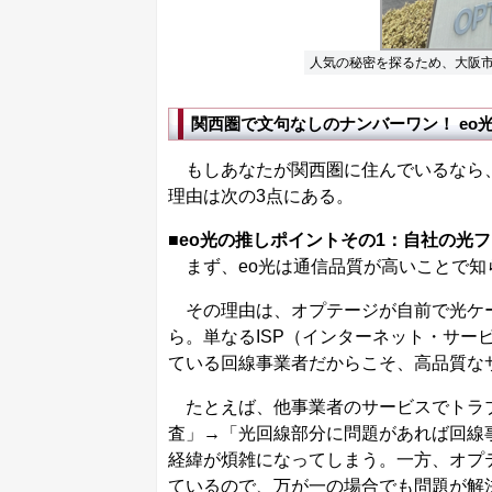
人気の秘密を探るため、大阪
関西圏で文句なしのナンバーワン！ eo
もしあなたが関西圏に住んでいるなら、
理由は次の3点にある。
■eo光の推しポイントその1：自社の光
まず、eo光は通信品質が高いことで知
その理由は、オプテージが自前で光ケー
ら。単なるISP（インターネット・サー
ている回線事業者だからこそ、高品質な
たとえば、他事業者のサービスでトラブ
査」→「光回線部分に問題があれば回線
経緯が煩雑になってしまう。一方、オプテ
ているので、万が一の場合でも問題が解