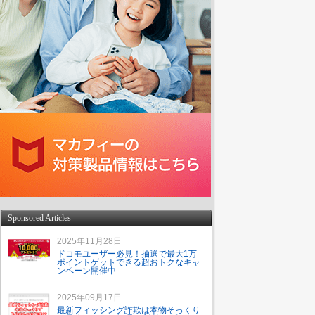
Sponsored Articles
2025年11月28日
ドコモユーザー必見！抽選で最大1万
ポイントゲットできる超おトクなキャ
ンペーン開催中
2025年09月17日
最新フィッシング詐欺は本物そっくり