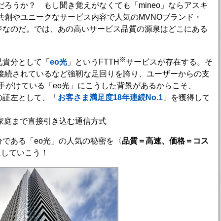
ろうか？ もし聞き覚えがなくても「mineo」ならアスキ
共創やユニークなサービス内容で人気のMVNOブランド・
ージなのだ。では、あの高いサービス品質の源泉はどこにある
※
兄貴分として「
eo光
」というFTTH
サービスが存在する。そ
接続されているなど強靭な足回りを誇り、ユーザーからの支
手がけている「eo光」にこうした背景があるからこそ、
の証左として、「
お客さま満足度18年連続No.1
」を獲得して
バーを各家庭まで直接引き込む通信方式
分である「eo光」の人気の秘密を〈
品質＝高速、価格＝コス
にしていこう！