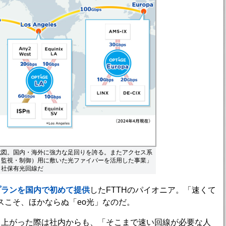
成図。国内・海外に強力な足回りを誇る。またアクセス系
（監視・制御）用に敷いた光ファイバーを活用した事業」
自社保有光回線だ
プランを国内で初めて提供
したFTTHのパイオニア。「速くて
スこそ、ほかならぬ「eo光」なのだ。
上がった際は社内からも、「そこまで速い回線が必要な人