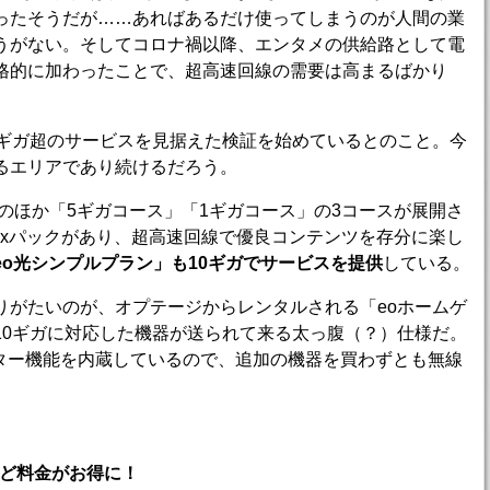
ったそうだが……あればあるだけ使ってしまうのが人間の業
うがない。そしてコロナ禍以降、エンタメの供給路として電
格的に加わったことで、超高速回線の需要は高まるばかり
ギガ超のサービスを見据えた検証を始めているとのこと。今
るエリアであり続けるだろう。
のほか「5ギガコース」「1ギガコース」の3コースが展開さ
flixパックがあり、超高速回線で優良コンテンツを存分に楽し
eo光シンプルプラン」も10ギガでサービスを提供
している。
がたいのが、オプテージからレンタルされる「eoホームゲ
10ギガに対応した機器が送られて来る太っ腹（？）仕様だ。
ルーター機能を内蔵しているので、追加の機器を買わずとも無線
ほど料金がお得に！