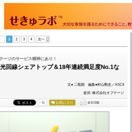
へ
1
2
3
4
次へ
テージのサービス精神にあり！
光回線シェアトップ＆18年連続満足度No.1な
文● 二瓶朗 編集●村山剛史／ASCII
提供: 株式会社オプテージ
お気に入り
一覧