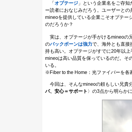
「
オプテージ
」という企業名をご存知だ
ー読者におなじみだろう。ユーザーとの
mineoを提供している企業こそオプテ
のだろうか？
実は、オプテージが手がけるmineoの
の
バックボーンは強力
で、海外とも直接
持も高い。オプテージがすでに20年以上
mineoは高い品質を保っているのだ。そ
いる。
※Fiber to the Home：光ファイ
今回は、そんなmineoの頼もしい兄貴
パ、安心＝サポート
〉の3点から明らか