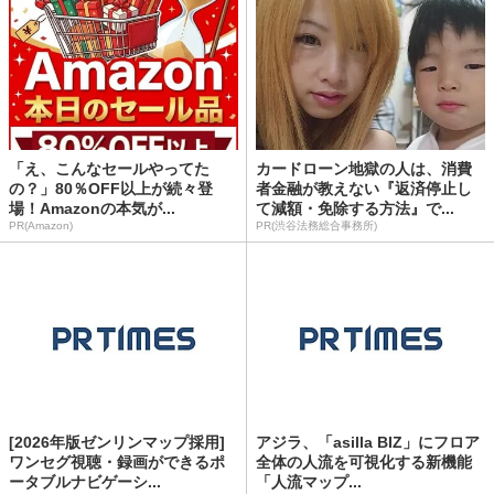
「え、こんなセールやってた
カードローン地獄の人は、消費
の？」80％OFF以上が続々登
者金融が教えない『返済停止し
場！Amazonの本気が...
て減額・免除する方法』で...
PR(Amazon)
PR(渋谷法務総合事務所)
[2026年版ゼンリンマップ採用]
アジラ、「asilla BIZ」にフロア
ワンセグ視聴・録画ができるポ
全体の人流を可視化する新機能
ータブルナビゲーシ...
「人流マップ...