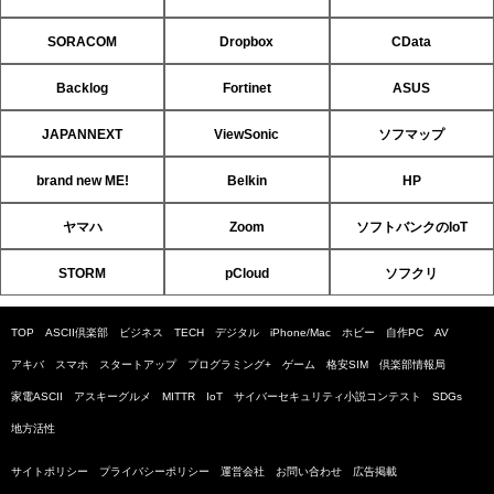
SORACOM
Dropbox
CData
Backlog
Fortinet
ASUS
JAPANNEXT
ViewSonic
ソフマップ
brand new ME!
Belkin
HP
ヤマハ
Zoom
ソフトバンクのIoT
STORM
pCloud
ソフクリ
TOP
ASCII倶楽部
ビジネス
TECH
デジタル
iPhone/Mac
ホビー
自作PC
AV
アキバ
スマホ
スタートアップ
プログラミング+
ゲーム
格安SIM
倶楽部情報局
家電ASCII
アスキーグルメ
MITTR
IoT
サイバーセキュリティ小説コンテスト
SDGs
地方活性
サイトポリシー
プライバシーポリシー
運営会社
お問い合わせ
広告掲載