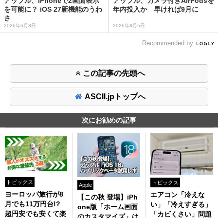
アップル、iPhoneで2画面表示
アップル、カメラ付きAirPodsを
を可能に？ iOS 27新機能のうわ
年内投入か 早ければ9月に
さ
2026年6月8日
2026年8月5日
Recommended by
この記事の先頭へ
ASCII.jpトップへ
次にお勧めの記事
トピックス
トピックス
Apple
ヨーロッパ旅行が8
エアコン「冷えな
【この秋 登場】iPh
月でも11万円台!?
い」「冷えすぎる」
one版「ホーム画面
超円安でも安くて楽
「カビくさい」問題
のカスタマイズ」は