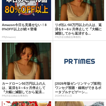
Amazon今日も見逃せない！8
リボ払い50万円以上の人は、返
0%OFF以上が続々登場
済を3～6ヶ月停止して『大幅に
減額してから返済する...
PR(Amazon)
PR(渋谷法務総合事務所)
カードローン50万円以上の人
[2026年版ゼンリンマップ採用]
は、返済を3～6ヶ月停止して
ワンセグ視聴・録画ができるポ
『大幅に減額してから返済...
ータブルナビゲーシ...
PR(渋谷法務総合事務所)
2026年6月11日