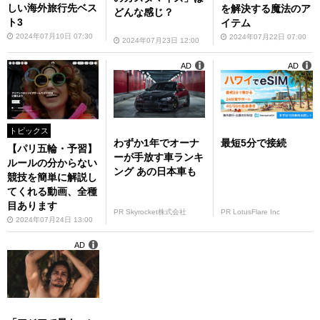
しい海外旅行先ベス
を解決する魔法のア
どんな感じ？
ト3
イテム
2024年07月10日 07:30
2024年07月22日 07:00
2024年07月23日 12:00
AD
AD
トピックス
わずか1年でオーナ
最短5分で接続
【パリ五輪・予習】
ーが手放す車ランキ
ルールの分からない
ング あの日本車も
競技を簡単に解説し
てくれる動画、全種
目あります
PR Skyrocket株式会社
PR LotusFlare Inc
2024年07月24日 13:00
AD