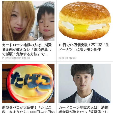
カードローン地獄の人は、消費
10日で15万個突破！不二家「生
者金融が教えない『返済停止し
ドーナツ」に塩レモン新作
て減額・免除する方法』で...
PR(渋谷法務総合事務所)
2026年6月21日
新型タバコが大反響！「たばこ
カードローン地獄の人は、消費
税、さようなら」600円→83円の
者金融が教えない『返済停止し