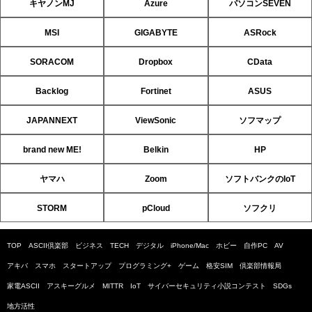
キヤノンMJ
Azure
パソコンSEVEN
MSI
GIGABYTE
ASRock
SORACOM
Dropbox
CData
Backlog
Fortinet
ASUS
JAPANNEXT
ViewSonic
ソフマップ
brand new ME!
Belkin
HP
ヤマハ
Zoom
ソフトバンクのIoT
STORM
pCloud
ソフクリ
TOP
ASCII倶楽部
ビジネス
TECH
デジタル
iPhone/Mac
ホビー
自作PC
AV
アキバ
スマホ
スタートアップ
プログラミング+
ゲーム
格安SIM
倶楽部情報局
家電ASCII
アスキーグルメ
MITTR
IoT
サイバーセキュリティ小説コンテスト
SDGs
地方活性