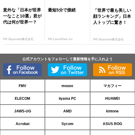
意外な「日本が世界
最短5分で接続
「世界で最も美しい
一なこと10選」君が
顔ランキング」日本
代は何が世界一？
人トップに驚き！
PR Skyrocket株式会社
PR LotusFlare Inc
PR Skyrocket株式会社
公式アカウントをフォローして最新情報を手に入れよう
FMV
mouse
マカフィー
ELECOM
iiyama PC
HUAWEI
JAWS-UG
AMD
kintone
Acrobat
Sycom
ASUS ROG