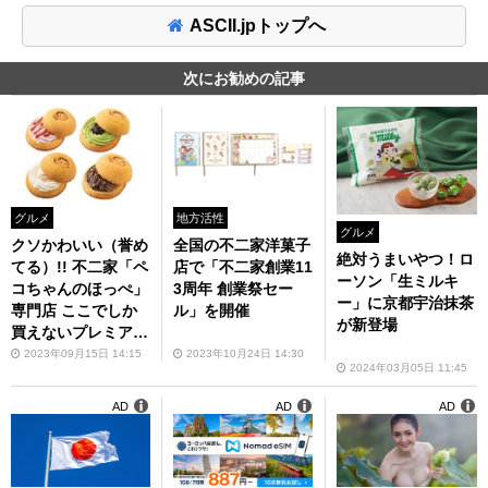
ASCII.jpトップへ
次にお勧めの記事
グルメ
地方活性
グルメ
クソかわいい（誉め
全国の不二家洋菓子
絶対うまいやつ！ロ
てる）!! 不二家「ペ
店で「不二家創業11
ーソン「生ミルキ
コちゃんのほっぺ」
3周年 創業祭セー
ー」に京都宇治抹茶
専門店 ここでしか
ル」を開催
が新登場
買えないプレミアム
なほっぺ
2023年09月15日 14:15
2023年10月24日 14:30
2024年03月05日 11:45
AD
AD
AD