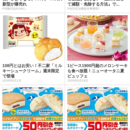
新型が爆売れ
て減額・免除する方法』で...
PR(株式会社HAL)
PR(渋谷法務総合事務所)
108円とはお安い！不二家「ミル
1ピース1900円超のメロンケーキ
キーシュークリーム」週末限定
も食べ放題！ニューオータニ夏
で登場
ビュッフェ
2026年6月1日
2026年6月24日