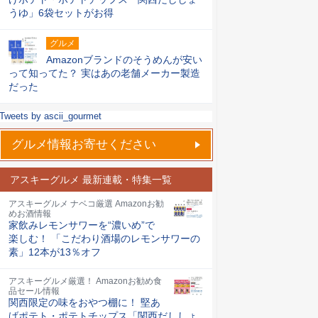
うゆ」6袋セットがお得
グルメ
Amazonブランドのそうめんが安い
って知ってた？ 実はあの老舗メーカー製造
だった
Tweets by ascii_gourmet
グルメ情報お寄せください
アスキーグルメ 最新連載・特集一覧
アスキーグルメ ナベコ厳選 Amazonお勧
めお酒情報
家飲みレモンサワーを“濃いめ”で
楽しむ！ 「こだわり酒場のレモンサワーの
素」12本が13％オフ
アスキーグルメ厳選！ Amazonお勧め食
品セール情報
関西限定の味をおやつ棚に！ 堅あ
げポテト・ポテトチップス「関西だししょ