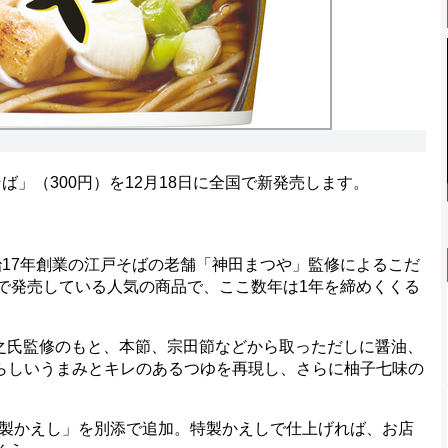
」（300円）を12月18日に全国で新発売します。
17年創業の江戸そばの老舗「神田まつや」監修によるこだ
続で発売している人気の商品で、ここ数年は1年を締めくくる
之氏監修のもと、本節、宗田節などから取っただしに醤油、
”らしいうまみとキレのあるつゆを再現し、さらに柚子七味の
製かえし」を別添で追加。特製かえしで仕上げれば、お店