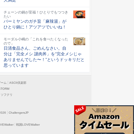
チェーンの鍋が至福！ひとりでもつつき
たい
バーミヤンのガチ旨「麻辣湯」が
ひとり鍋に！アツアツでいいね！
モーダル小嶋の「これを食べたくなった
ので」
日清食品さん、ごめんなさい。自
分は「完全メシ 謎肉丼」を“完全メシじゃ
ありませんでした〜！”というドッキリだと
思っています
ゲーム
ASCII倶楽部
STORM
ソフクリ
2026
ChallengersJP
EWalker
戦国LOVEWalker