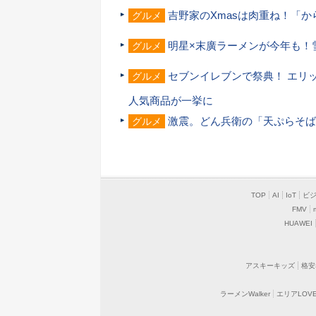
吉野家のXmasは肉重ね！「
グルメ
明星×末廣ラーメンが今年も！
グルメ
セブンイレブンで祭典！ エリ
グルメ
人気商品が一挙に
激震。どん兵衛の「天ぷらそば
グルメ
TOP
AI
IoT
ビ
FMV
HUAWEI
アスキーキッズ
格安
ラーメンWalker
エリアLOVEW