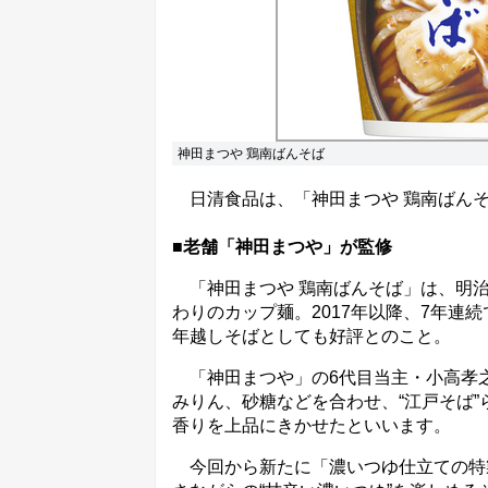
神田まつや 鶏南ばんそば
日清食品は、「神田まつや 鶏南ばんそば
■老舗「神田まつや」が監修
「神田まつや 鶏南ばんそば」は、明治
わりのカップ麺。2017年以降、7年連
年越しそばとしても好評とのこと。
「神田まつや」の6代目当主・小高孝
みりん、砂糖などを合わせ、“江戸そば
香りを上品にきかせたといいます。
今回から新たに「濃いつゆ仕立ての特