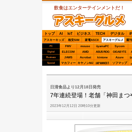
飲食はエンターテインメントだ！
ASCIIグルメ
トップ
AI
IoT
ビジネス
TECH
デジタル
i
アスキーキッズ
格安SIM
家電ASCII
アスキーグルメ
週刊
FMV
mouse
iiyamaPC
Sycom
PC
ELECOM
AMD
ASUS ROG
Digital
GIGABYTE
JAWS
Acrobat
kintone
Azure
Business
S
JAPANNEXT
マカフィー
キヤノンMJ
ソフマップ
Special
日清食品より12月18日発売
7年連続登場！老舗「神田まつ
2023年12月12日 20時10分更新