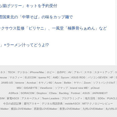
から揚げツリー」キットを予約受付
雪国東北の「中華そば」の味をカップ麺で
ックサウス監修「ビリヤニ」、一風堂「極豚骨らぁめん」など
」×ラーメン汁ってどうよ!?
ジネス
TECH
デジタル
iPhone/Mac
ホビー
自作PC
AV
アキバ
スマホ
スタートアップ
mouse
マカフィー
ELECOM
iiyama PC
AMD
Sycom
ASUS ROG
パソコンSEVEN
HP
JAWS-UG
kintone
Acrobat
キヤノンMJ
Azure
Belkin
ヤマハ
Zoom
ソフトバンクのIoT
MSI
GIGABYTE
ViewSonic
ソフマップ
brand new ME!
pCloud
ASRock
SORACOM
Dropbox
CData
Backlog
Fortinet
ASUS
JAPANNEXT
SIM
家電ASCII
アスキーグルメ
Team Leaders
プログラミング＋
地方活性
SDGs
PUACL
今日の必読記事
週刊アスキー
デジタル用語辞典
mobileASCII
MITテクノロジーレビュー
alker
横浜LOVEWalker
西新宿LOVEWalker
夜景LOVEWalker
九州LOVEWalker
丸の内LOV