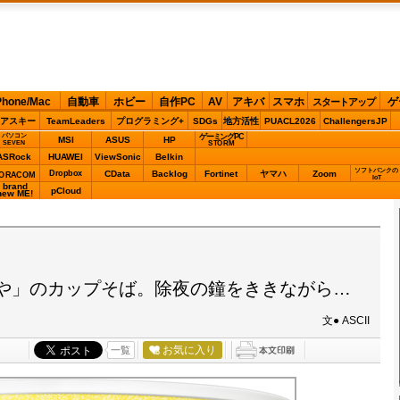
Phone/Mac
自動車
ホビー
自作PC
AV
アキバ
スマホ
ゲ
スタートアップ
アスキー
TeamLeaders
プログラミング+
SDGs
地方活性
PUACL2026
ChallengersJP
パソコン
ゲーミングPC
MSI
ASUS
HP
STORM
SEVEN
ASRock
HUAWEI
ViewSonic
Belkin
ソフトバンクの
Dropbox
CData
Backlog
Fortinet
ヤマハ
Zoom
ORACOM
IoT
brand
pCloud
new ME!
や」のカップそば。除夜の鐘をききながら…
文● ASCII
お気に入り
一覧