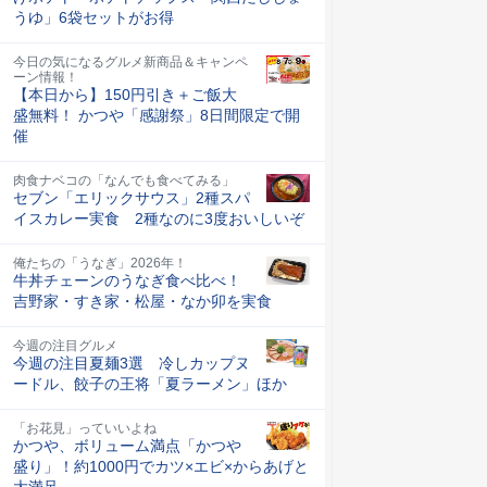
うゆ」6袋セットがお得
今日の気になるグルメ新商品＆キャンペ
ーン情報！
【本日から】150円引き＋ご飯大
盛無料！ かつや「感謝祭」8日間限定で開
催
肉食ナベコの「なんでも食べてみる」
セブン「エリックサウス」2種スパ
イスカレー実食 2種なのに3度おいしいぞ
俺たちの「うなぎ」2026年！
牛丼チェーンのうなぎ食べ比べ！
吉野家・すき家・松屋・なか卯を実食
今週の注目グルメ
今週の注目夏麺3選 冷しカップヌ
ードル、餃子の王将「夏ラーメン」ほか
「お花見」っていいよね
かつや、ボリューム満点「かつや
盛り」！約1000円でカツ×エビ×からあげと
大満足