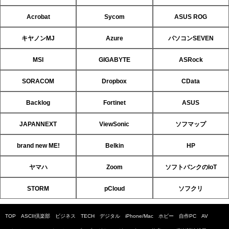
Acrobat
Sycom
ASUS ROG
キヤノンMJ
Azure
パソコンSEVEN
MSI
GIGABYTE
ASRock
SORACOM
Dropbox
CData
Backlog
Fortinet
ASUS
JAPANNEXT
ViewSonic
ソフマップ
brand new ME!
Belkin
HP
ヤマハ
Zoom
ソフトバンクのIoT
STORM
pCloud
ソフクリ
TOP
ASCII倶楽部
ビジネス
TECH
デジタル
iPhone/Mac
ホビー
自作PC
AV