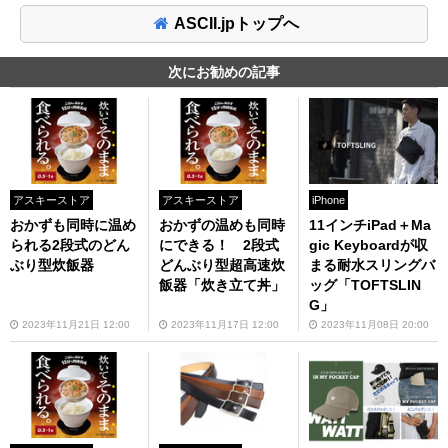
ASCII.jpトップへ
次にお勧めの記事
アスキーストア
アスキーストア
iPhone
おかずも同時に温め
おかずの温めも同時
11インチiPad＋Ma
られる2段式のどん
にできる！ 2段式
gic Keyboardが収
ぶり型炊飯器
どんぶり型超高速炊
まる耐水スリングバ
飯器「炊き立て丼」
ッグ「TOFTSLIN
G」
2023年11月21日 12:00
2023年11月17日 12:00
2023年11月08日 20:00