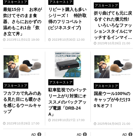
アスキーストア
アスキーストア
アスキーストア
最短15分！ お米が
リピート購入も多い
折り曲げても元に戻
炊けてそのまま食
シリーズ！ 特許取
るすぐれた復元性!
器、さらにおかずの
得のフリコベルト
いろいろなファッ
温めもこれ1台「炊
(ビジネスタイプ)
ションスタイルにマ
き立て丼」
ッチするインマイポ
2023年11月01日 19:00
2023年10月30日 12:00
ケットキャップ
2023年10月29日 21:00
アスキーストア
アスキーストア
アスキーストア
駐車監視でのバッテ
フカフカで丸みのあ
国産ウール100%の
リー上がり対策にオ
る見た目にも暖かさ
キャップが今だけ3
ススメのバックアッ
を感じるウールキャ
0％オフ！
プ電源「DRB-24
ップ
A」
2023年10月27日 17:00
2023年10月29日 17:00
2025年04月06日 21:00
AD
AD
AD