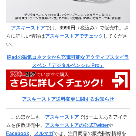
アスキーストア
では、
3990円
（税込み）で販売中。さ
らに詳しい情報は
アスキーストアでチェック
してくださ
い。
iPadの磁気コネクタから充電可能なアクティブスタイラ
スペン「デジタルペンシル Pro」
アスキーストア送料変更に関するお知らせ
このほかにも、
アスキーストア
では一工夫あるアイテ
ムを多数販売中。
アスキーストアの公式Twitter
や
Facebook
、
メルマガ
では、注目商品の販売開始情報を