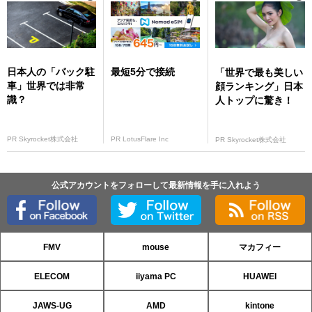
日本人の「バック駐
最短5分で接続
「世界で最も美しい
車」世界では非常
顔ランキング」日本
識？
人トップに驚き！
PR Skyrocket株式会社
PR LotusFlare Inc
PR Skyrocket株式会社
公式アカウントをフォローして最新情報を手に入れよう
FMV
mouse
マカフィー
ELECOM
iiyama PC
HUAWEI
JAWS-UG
AMD
kintone