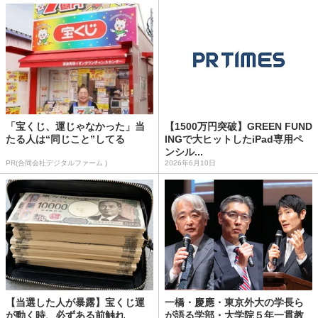
「宝くじ、運じゃなかった」当
【1500万円突破】GREEN FUND
たる人は“同じこと”してる
INGで大ヒットしたiPad専用ペ
ンシル...
PR(合同会社デジタルファーム )
2026年6月10日
【当選した人が暴露】宝くじ運
一橋・慶應・東京外大の学長ら
が動く時、必ずある前触れ
が語る学部・大学院５年一貫教