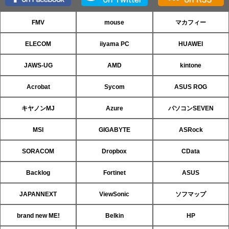
FMV
mouse
マカフィー
ELECOM
iiyama PC
HUAWEI
JAWS-UG
AMD
kintone
Acrobat
Sycom
ASUS ROG
キヤノンMJ
Azure
パソコンSEVEN
MSI
GIGABYTE
ASRock
SORACOM
Dropbox
CData
Backlog
Fortinet
ASUS
JAPANNEXT
ViewSonic
ソフマップ
brand new ME!
Belkin
HP