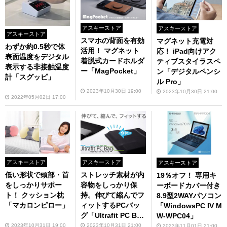
アスキーストア
アスキーストア
アスキーストア
スマホの背面を有効
マグネット充電対
わずか約0.5秒で体
活用！ マグネット
応！ iPad向けアク
表面温度をデジタル
着脱式カードホルダ
ティブスタイラスペ
表示する非接触温度
ー「MagPocket」
ン「デジタルペンシ
計「スグッピ」
ル Pro」
2023年10月30日 19:00
2023年10月30日 21:00
2022年05月02日 17:00
アスキーストア
アスキーストア
アスキーストア
低い形状で頭部・首
ストレッチ素材が内
19％オフ！ 専用キ
をしっかりサポー
容物をしっかり保
ーボードカバー付き
ト！ クッション枕
持。伸びて縮んでフ
8.9型2WAYパソコン
「マカロンピロー」
ィットするPCバッ
「WindowsPC IV M
グ「Ultrafit PC Ba
W-WPC04」
g」
2023年10月31日 19:00
2023年10月31日 21:00
2023年11月01日 21:00