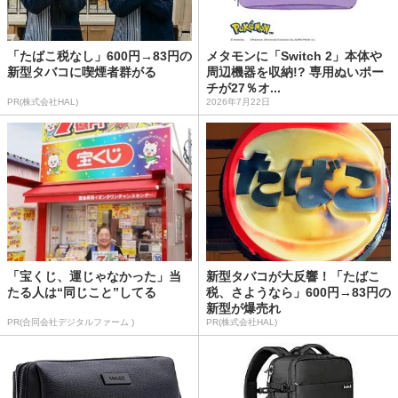
「たばこ税なし」600円→83円の
メタモンに「Switch 2」本体や
新型タバコに喫煙者群がる
周辺機器を収納!? 専用ぬいポー
チが27％オ...
PR(株式会社HAL)
2026年7月22日
「宝くじ、運じゃなかった」当
新型タバコが大反響！「たばこ
たる人は“同じこと”してる
税、さようなら」600円→83円の
新型が爆売れ
PR(合同会社デジタルファーム )
PR(株式会社HAL)