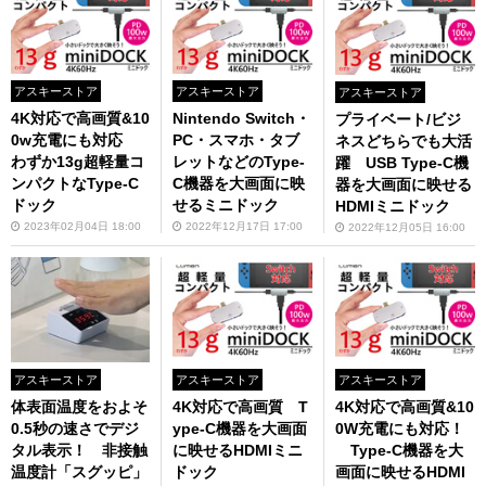
アスキーストア
アスキーストア
アスキーストア
4K対応で高画質&10
Nintendo Switch・
プライベート/ビジ
0w充電にも対応
PC・スマホ・タブ
ネスどちらでも大活
わずか13g超軽量コ
レットなどのType-
躍 USB Type-C機
ンパクトなType-C
C機器を大画面に映
器を大画面に映せる
ドック
せるミニドック
HDMIミニドック
2023年02月04日 18:00
2022年12月17日 17:00
2022年12月05日 16:00
アスキーストア
アスキーストア
アスキーストア
体表面温度をおよそ
4K対応で高画質 T
4K対応で高画質&10
0.5秒の速さでデジ
ype-C機器を大画面
0W充電にも対応！
タル表示！ 非接触
に映せるHDMIミニ
Type-C機器を大
温度計「スグッピ」
ドック
画面に映せるHDMI