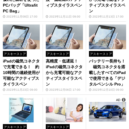
PCバッグ「Ultrafit
ィブスタイラスペン
ティブスタイラスペ
PC Bag」
ン
2023年11月08日 17:00
2023年11月11日 09:00
2023年11月13日 17:00
アスキーストア
アスキーストア
アスキーストア
iPadの磁気コネクタ
高精度・低遅延！
バッテリー長持ち！
で充電できる！ 約
iPadの磁気コネクタ
磁気コネクタを搭
10時間の連続使用が
から充電可能なアク
載したすべてのiPad
可能なアクティブス
ティブスタイラスペ
で使用できる「デジ
タイラスペン
ン
タルペンシル Pro」
2023年11月23日 09:00
2023年12月06日 17:00
2023年12月10日 09:00
AD
アスキーストア
アスキーストア