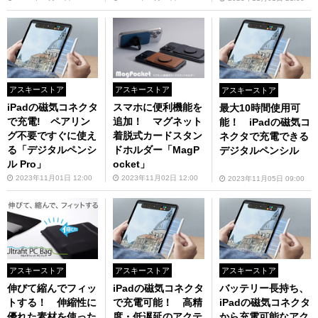
アスキーストア
アスキーストア
アスキーストア
iPadの磁気コネクタ
スマホに便利機能を
最大10時間使用可
で充電! ペアリン
追加！ マグネット
能！ iPadの磁気コ
グ不要ですぐに使え
着脱式カードスタン
ネクタで充電できる
る「デジタルペンシ
ドホルダー「MagP
デジタルペンシル
ル Pro」
ocket」
2023年11月01日 12:00
2023年11月02日 12:00
2023年11月05日 09:00
アスキーストア
アスキーストア
アスキーストア
伸びて縮んでフィッ
iPadの磁気コネクタ
バッテリー長持ち、
トする！ 伸縮性に
で充電可能！ 高精
iPadの磁気コネクタ
優れた素材を使った
度・低遅延のアクテ
から充電可能なアク