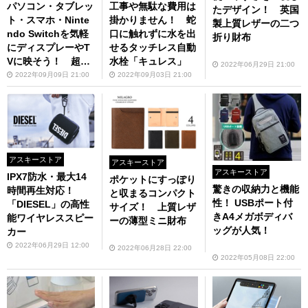
パソコン・タブレッ
工事や無駄な費用は
たデザイン！ 英国
ト・スマホ・Ninte
掛かりません！ 蛇
製上質レザーの二つ
ndo Switchを気軽
口に触れずに水を出
折り財布
にディスプレーやT
せるタッチレス自動
Vに映そう！ 超軽
水栓「キュレス」
2022年06月29日 21:00
量コンパクトな「60
2022年09月09日 21:00
2022年09月03日 21:00
Hz対応Type-C to H
DMIミニドック」
アスキーストア
アスキーストア
アスキーストア
IPX7防水・最大14
ポケットにすっぽり
驚きの収納力と機能
時間再生対応！
と収まるコンパクト
性！ USBポート付
「DIESEL」の高性
サイズ！ 上質レザ
きA4メガボディバ
能ワイヤレススピー
ーの薄型ミニ財布
ッグが人気！
カー
2022年06月29日 12:00
2022年06月28日 22:00
2022年05月08日 22:00