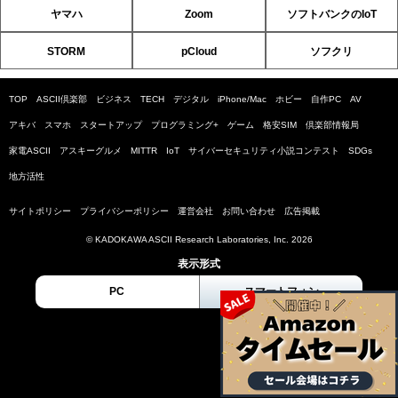
ヤマハ
Zoom
ソフトバンクのIoT
STORM
pCloud
ソフクリ
TOP
ASCII倶楽部
ビジネス
TECH
デジタル
iPhone/Mac
ホビー
自作PC
AV
アキバ
スマホ
スタートアップ
プログラミング+
ゲーム
格安SIM
倶楽部情報局
家電ASCII
アスキーグルメ
MITTR
IoT
サイバーセキュリティ小説コンテスト
SDGs
地方活性
サイトポリシー
プライバシーポリシー
運営会社
お問い合わせ
広告掲載
© KADOKAWA ASCII Research Laboratories, Inc. 2026
表示形式
PC
スマートフォン