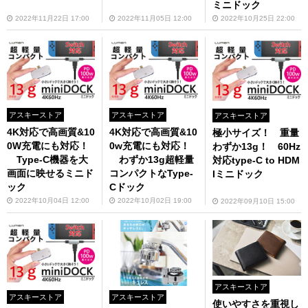
ミニドック
2022年11月22日 17:00
2022年11月05日 12:00
2022年10月25日 22:00
アスキーストア
アスキーストア
アスキーストア
4K対応で高画質&10
4K対応で高画質&10
極小サイズ！ 重量
0W充電にも対応！
0w充電にも対応！
わずか13g！ 60Hz
Type-C機器を大
わずか13g超軽量
対応type-C to HDM
画面に映せるミニド
コンパクトなType-
Iミニドック
ック
Cドック
2022年10月04日 12:00
2022年10月02日 19:00
2022年09月10日 15:00
アスキーストア
アスキーストア
アスキーストア
使いやすさを重視し