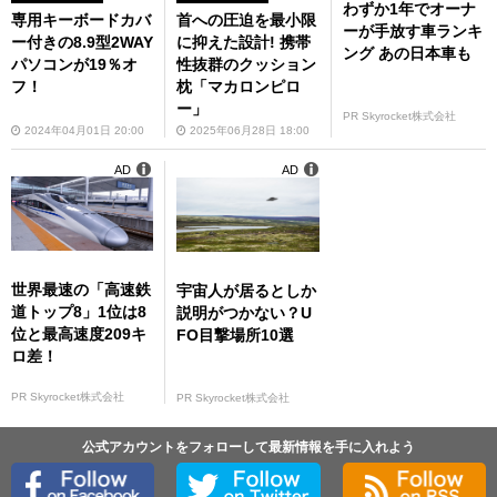
わずか1年でオーナ
専用キーボードカバ
首への圧迫を最小限
ーが手放す車ランキ
ー付きの8.9型2WAY
に抑えた設計! 携帯
ング あの日本車も
パソコンが19％オ
性抜群のクッション
フ！
枕「マカロンピロ
ー」
PR Skyrocket株式会社
2024年04月01日 20:00
2025年06月28日 18:00
AD
AD
世界最速の「高速鉄
宇宙人が居るとしか
道トップ8」1位は8
説明がつかない？U
位と最高速度209キ
FO目撃場所10選
ロ差！
PR Skyrocket株式会社
PR Skyrocket株式会社
公式アカウントをフォローして最新情報を手に入れよう