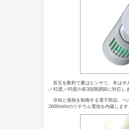
首元を数秒で夏はヒンヤリ、冬はポカポ
／42度／45度の各3段階調節に対応し
冷却と過熱を制御する電子部品、ペル
2600mAhのリチウム電池を内蔵しま