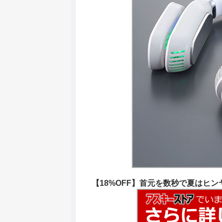
【18%OFF】首元を数秒で夏はヒンヤ