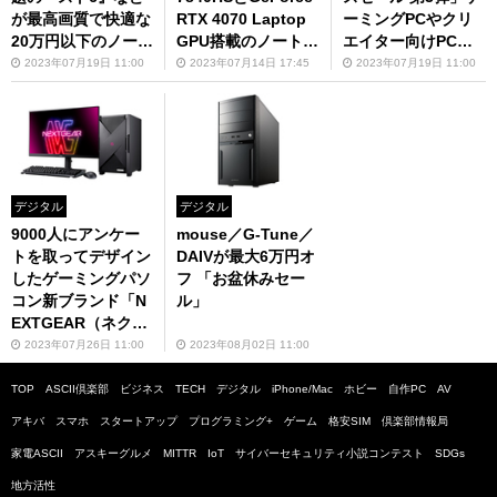
が最高画質で快適な
RTX 4070 Laptop
ーミングPCやクリ
20万円以下のノート
GPU搭載のノートP
エイター向けPCが
PC
C「G-Tune E6」発
安い
2023年07月19日 11:00
2023年07月14日 17:45
2023年07月19日 11:00
売
デジタル
デジタル
9000人にアンケー
mouse／G-Tune／
トを取ってデザイン
DAIVが最大6万円オ
したゲーミングパソ
フ 「お盆休みセー
コン新ブランド「N
ル」
EXTGEAR（ネクス
トギア）」
2023年07月26日 11:00
2023年08月02日 11:00
TOP
ASCII倶楽部
ビジネス
TECH
デジタル
iPhone/Mac
ホビー
自作PC
AV
アキバ
スマホ
スタートアップ
プログラミング+
ゲーム
格安SIM
倶楽部情報局
家電ASCII
アスキーグルメ
MITTR
IoT
サイバーセキュリティ小説コンテスト
SDGs
地方活性