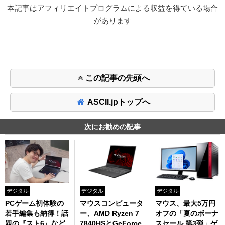
本記事はアフィリエイトプログラムによる収益を得ている場合
があります
この記事の先頭へ
ASCII.jpトップへ
次にお勧めの記事
デジタル
デジタル
デジタル
PCゲーム初体験の
マウスコンピュータ
マウス、最大5万円
若手編集も納得！話
ー、AMD Ryzen 7
オフの「夏のボーナ
題の『スト6』など
7840HSとGeForce
スセール 第3弾」ゲ