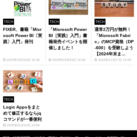
TECH
TECH
TECH
FIXER、書籍「Micr
「Microsoft Power
通常2万円が無料！
osoft Power BI〔実
BI［実践］入門」書
「Microsoft Fabri
践〕入門」発刊
籍発売イベントを開
c」のMCP資格（DP
催しました！
-600）を受験しよう
【2024年末ま
で！】
2023年10月12日 10:30
2023年10月24日 10:00
2024年11月27日 10:00
TECH
Logic Appsをまと
めて修正するならjq
コマンドが一番便利
2025年01月10日 10:00