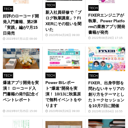
TECH
TECH
TECH
新入社員研修で「ブ
FIXERエンジニアが
好評のローコード開
ログ執筆講座」? FI
執筆、Power Platfo
発入門書籍、第2弾
XERにその狙いを聞
rmの業務アプリ開発
「実践」編が7月15
いた
書籍が発売
日発売
2023年04月28日 09:00
2022年08月29日 17:15
2023年07月11日 09:00
TECH
TECH
TECH
爆速アプリ開発を実
Power BIレポー
FIXER、出身学部を
演！ ローコード入
ト“爆速”開発を実
問わないキャリアの
門書籍の発刊記念イ
演！ 10/13に秋葉原
創り方をテーマとし
ベントレポート
で無料イベントをや
たトークセッション
ります
を10月7日に開催
2023年07月25日 15:00
2023年09月26日 09:00
2023年10月04日 10:55