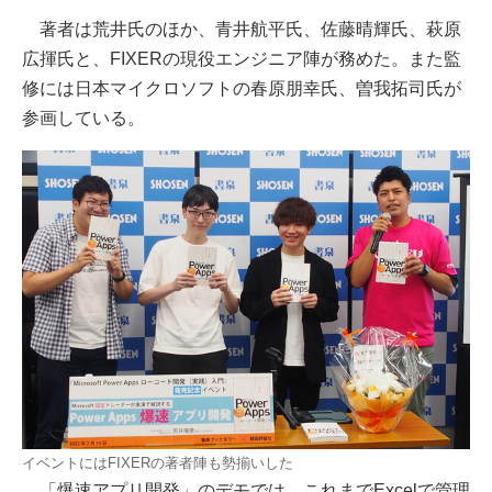
著者は荒井氏のほか、青井航平氏、佐藤晴輝氏、萩原
広揮氏と、FIXERの現役エンジニア陣が務めた。また監
修には日本マイクロソフトの春原朋幸氏、曽我拓司氏が
参画している。
イベントにはFIXERの著者陣も勢揃いした
「爆速アプリ開発」のデモでは、これまでExcelで管理