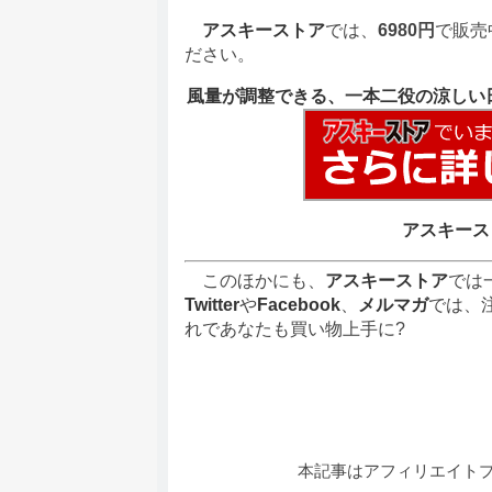
アスキーストア
では、
6980円
で販売
ださい。
風量が調整できる、一本二役の涼しい
アスキース
このほかにも、
アスキーストア
では
Twitter
や
Facebook
、
メルマガ
では、
れであなたも買い物上手に?
本記事はアフィリエイト