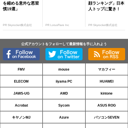
を縮める意外な悪習
顔ランキング」日本
慣19選」
人トップに驚き！
PR Skyrocket株式会社
PR LotusFlare Inc
PR Skyrocket株式会社
公式アカウントをフォローして最新情報を手に入れよう
FMV
mouse
マカフィー
ELECOM
iiyama PC
HUAWEI
JAWS-UG
AMD
kintone
Acrobat
Sycom
ASUS ROG
キヤノンMJ
Azure
パソコンSEVEN