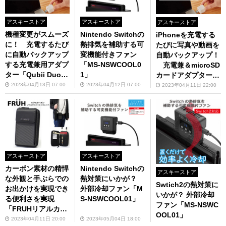
アスキーストア
アスキーストア
アスキーストア
機種変更がスムーズ
Nintendo Switchの
iPhoneを充電する
に！ 充電するたび
熱排気を補助する可
たびに写真や動画を
に自動バックアップ
変機能付きファン
自動バックアップ！
する充電兼用アダプ
「MS-NSWCOOL0
充電兼＆microSD
ター「Qubii Duo U
1」
カードアダプター
SB-A」
「Qubii Duo USB-
2023年04月13日 07:00
2023年04月12日 07:00
2023年04月11日 22:00
A」発売中
アスキーストア
アスキーストア
カーボン素材の精悍
Nintendo Switchの
アスキーストア
な外観と手ぶらでの
熱対策にいかが？
Swtich2の熱対策に
お出かけを実現でき
外部冷却ファン「M
いかが？ 外部冷却
る便利さを実現
S-NSWCOOL01」
ファン「MS-NSWC
「FRUHリアルカー
OOL01」
ボン2WAYモバイル
2023年04月11日 20:00
2023年05月04日 18:00