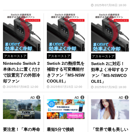
ウォレット（GL03
2025年07月06日 18:00
9）」が20％オフ
アスキーストア
アスキーストア
アスキーストア
Nintendo Switch 2
Swtich 2の熱排気を
Swtich 2に対応！
本体の上に置くだけ
補助する可変機能付
効率よく冷却するフ
で設置完了の外部冷
きファン「MS-NSW
ァン「MS-NSWCO
却ファン
COOL01」
OL01」
2025年07月08日 12:00
2025年07月15日 12:00
2025年07月29日 18:00
AD
AD
AD
要注意！「車の寿命
最短5分で接続
「世界で最も美しい