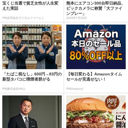
宝くじ当選で貧乏女性が人生変
熊本にエアコン300台即日納品、
えた実話
ビックカメラに称賛「大ファイ
ンプレー」
PR(合同会社デジタルファーム )
2026年7月30日
「たばこ税なし」600円→83円の
【毎日変わる】Amazonタイム
新型タバコに喫煙者群がる
セールが見逃せない！
PR(株式会社HAL)
PR(Amazon)