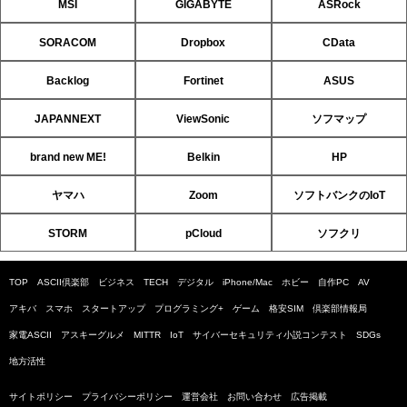
MSI
GIGABYTE
ASRock
SORACOM
Dropbox
CData
Backlog
Fortinet
ASUS
JAPANNEXT
ViewSonic
ソフマップ
brand new ME!
Belkin
HP
ヤマハ
Zoom
ソフトバンクのIoT
STORM
pCloud
ソフクリ
TOP
ASCII倶楽部
ビジネス
TECH
デジタル
iPhone/Mac
ホビー
自作PC
AV
アキバ
スマホ
スタートアップ
プログラミング+
ゲーム
格安SIM
倶楽部情報局
家電ASCII
アスキーグルメ
MITTR
IoT
サイバーセキュリティ小説コンテスト
SDGs
地方活性
サイトポリシー
プライバシーポリシー
運営会社
お問い合わせ
広告掲載