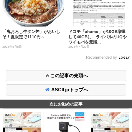
「鬼おろし牛タン丼」がおいし
ドコモ「ahamo」が10GB増量
そ！夏限定で1110円～
して40GBに ライバルのUQや
ワイモバを意識...
2026年8月5日
2026年7月29日
Recommended by
この記事の先頭へ
ASCII.jpトップへ
次にお勧めの記事