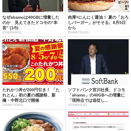
なぜahamoは40GBに増量した
肉厚×にんにく醤油！ 夏の「おろ
のか 見えてきたドコモの“本
しバーガー」がそそる。8月5日
音” (1/5)
から
2026年8月6日
2026年7月30日
たれかつ丼が200円引き！ 「た
ソフトバンク宮川社長、ドコモ
れとん」初の夏の感謝祭、新
「ahamo」の40GBへの増量に
橋・中野北口で開催
「現時点では追従し...
2026年7月30日
2026年8月4日