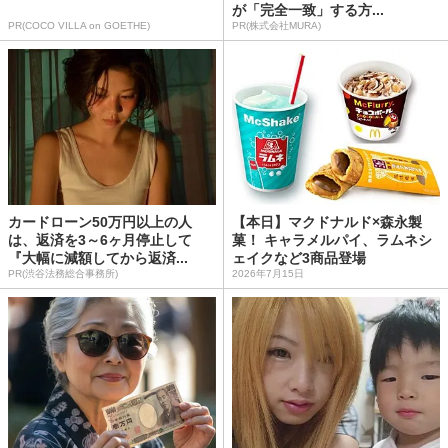
が「完全一致」する方...
PR(COCO VILLA on GOETHE)
PR(株式会社MURA)
カードローン50万円以上の人
【本日】マクドナルド×森永製
は、返済を3～6ヶ月停止して
菓！ キャラメルパイ、ラムネシ
『大幅に減額してから返済...
ェイクなど3商品登場
PR(渋谷法務総合事務所)
2026年7月15日