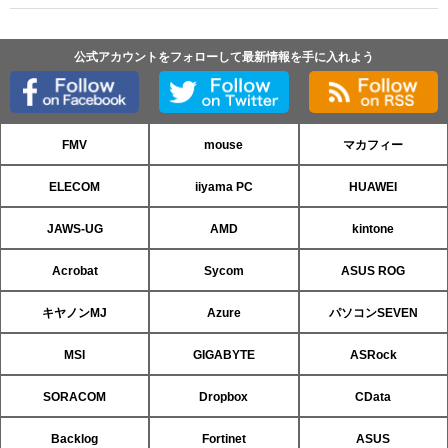
公式アカウントをフォローして最新情報を手に入れよう
FMV
mouse
マカフィー
ELECOM
iiyama PC
HUAWEI
JAWS-UG
AMD
kintone
Acrobat
Sycom
ASUS ROG
キヤノンMJ
Azure
パソコンSEVEN
MSI
GIGABYTE
ASRock
SORACOM
Dropbox
CData
Backlog
Fortinet
ASUS