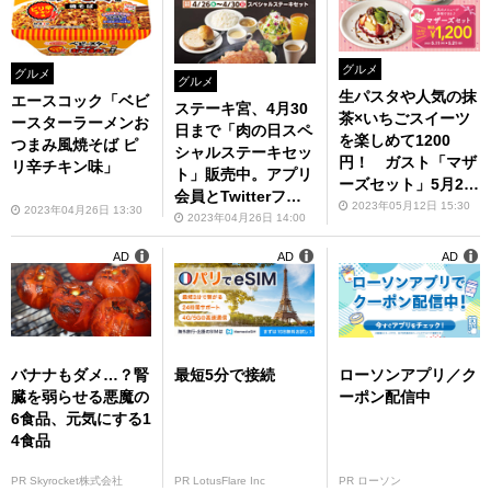
グルメ
グルメ
グルメ
生パスタや人気の抹
エースコック「ベビ
ステーキ宮、4月30
茶×いちごスイーツ
ースターラーメンお
日まで「肉の日スペ
を楽しめて1200
つまみ風焼そば ピ
シャルステーキセッ
円！ ガスト「マザ
リ辛チキン味」
ト」販売中。アプリ
ーズセット」5月21
会員とTwitterフォ
日まで
2023年05月12日 15:30
2023年04月26日 13:30
ロワー限定
2023年04月26日 14:00
AD
AD
AD
バナナもダメ…？腎
最短5分で接続
ローソンアプリ／ク
臓を弱らせる悪魔の
ーポン配信中
6食品、元気にする1
4食品
PR Skyrocket株式会社
PR LotusFlare Inc
PR ローソン