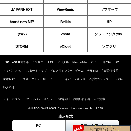
JAPANNEXT
ViewSonic
ソフマップ
brand new ME!
Belkin
HP
ヤマハ
Zoom
ソフトバンクのIoT
STORM
pCloud
ソフクリ
TOP
ASCII倶楽部
ビジネス
TECH
デジタル
iPhone/Mac
ホビー
自作PC
AV
アキバ
スマホ
スタートアップ
プログラミング+
ゲーム
格安SIM
倶楽部情報局
家電ASCII
アスキーグルメ
MITTR
IoT
サイバーセキュリティ小説コンテスト
SDGs
地方活性
サイトポリシー
プライバシーポリシー
運営会社
お問い合わせ
広告掲載
© KADOKAWA ASCII Research Laboratories, Inc. 2026
表示形式
PC
スマートフォン