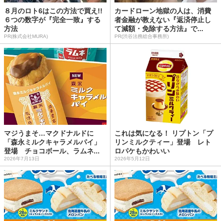
８月のロト6はこの方法で買え!!
カードローン地獄の人は、消費
６つの数字が『完全一致』する
者金融が教えない『返済停止し
方法
て減額・免除する方法』で...
PR(株式会社MURA)
PR(渋谷法務総合事務所)
マジうまそ…マクドナルドに
これは気になる！ リプトン「プ
「森永ミルクキャラメルパイ」
リンミルクティー」登場 レト
登場 チョコボール、ラムネ...
ロパケもかわいい
2026年7月13日
2026年5月12日