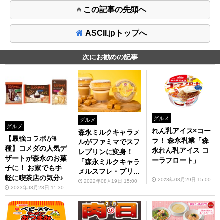
この記事の先頭へ
ASCII.jpトップへ
次にお勧めの記事
グルメ
グルメ
グルメ
れん乳アイス×コー
森永ミルクキャラメ
【最強コラボが6
ラ！ 森永乳業「森
ルがファミマでスフ
種】コメダの人気デ
永れん乳アイス コ
レプリンに変身！
ザートが森永のお菓
ーラフロート」
「森永ミルクキャラ
子に！ お家でも手
メルスフレ・プリ
軽に喫茶店の気分♪
2023年03月29日 15:00
ン」
2022年08月19日 15:00
2023年03月23日 11:30