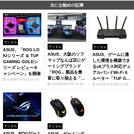
次にお勧めの記事
デジタル
デジタル
デジタル
ASUS、「ROG LO
ASUS、大阪のソフ
ASUS、ゲームに適
KIシリーズ ＆ TUF
マップなんば店にゲ
した環境を構築でき
GAMING GOLDシ
ーミングブランド
るv6プラス対応デュ
リーズ レビューキ
「ROG」製品を豊
アルバンドWi-Fi 6
ャンペーン」を開催
富に取り揃える「R
ルーター「TUF Ga
2023年03月01日 12:10
OG Gaming Zon
ming AX4200」を3
2023年03月03日 11:50
2023年02月24日 11:30
e」を3月3日先行オ
月3日に発売
ープン
デジタル
デジタル
ASUS、ROGゲーミ
ASUS、ゲーミング