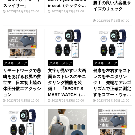
勝手の良い大容量サ
スライサー」
ir seat（テックシー
イズのリュック
トハイブリッド ソ
2023年01月23日 20:00
2023年01月23日 22:00
フトエアーシー
2023年01月24日 07:00
ト）」発売中
アスキーストア
アスキーストア
アスキーストア
リモートワークで悲
文字が見やすい大画
健康を左右するスト
鳴をあげるお尻の救
面＆ストレスのモニ
レスをモニタリン
世主 日本初上陸の
タリング機能を装
グ！ 先端なアルゴ
体圧分散エアクッシ
備！ 「SPORT S
リズムで正確に測定
ョン
MART WATCH（ス
するスマートウォッ
ポーツ・スマートウ
チ
2023年01月25日 12:00
2023年01月25日 20:00
2023年01月26日 12:00
ォッチ） ARW-D27
-BK」発売中