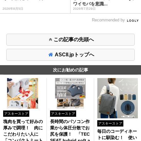
ワイモバを意識...
2026年8月5日
2026年7月29日
Recommended by
この記事の先頭へ
ASCII.jpトップへ
次にお勧めの記事
アスキーストア
アスキーストア
塊肉を買って好みの
長時間のパソコン作
アスキーストア
厚みで調理！ 肉に
業から体圧分散でお
毎日のコーディネー
こだわりたい人に
尻を保護！ 「TEC
トに馴染む！ 使い
「コンパクトミート
SEAT hybrid soft a