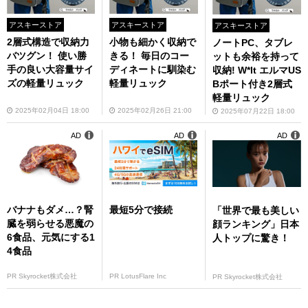
アスキーストア
アスキーストア
アスキーストア
2層式構造で収納力
小物も細かく収納で
ノートPC、タブレ
バツグン！ 使い勝
きる！ 毎日のコー
ットも余裕を持って
手の良い大容量サイ
ディネートに馴染む
収納! W*lt エルマUS
ズの軽量リュック
軽量リュック
Bポート付き2層式
軽量リュック
2025年02月04日 18:00
2025年02月26日 21:00
2025年07月22日 18:00
AD
AD
AD
バナナもダメ…？腎
最短5分で接続
「世界で最も美しい
臓を弱らせる悪魔の
顔ランキング」日本
6食品、元気にする1
人トップに驚き！
4食品
PR Skyrocket株式会社
PR LotusFlare Inc
PR Skyrocket株式会社