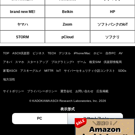
brand new ME!
Belkin
HP
ヤマハ
Zoom
ソフトバンクのIoT
STORM
pCloud
ソフクリ
TOP
ASCII倶楽部
ビジネス
TECH
デジタル
iPhone/Mac
ホビー
自作PC
AV
アキバ
スマホ
スタートアップ
プログラミング+
ゲーム
格安SIM
倶楽部情報局
家電ASCII
アスキーグルメ
MITTR
IoT
サイバーセキュリティ小説コンテスト
SDGs
地方活性
サイトポリシー
プライバシーポリシー
運営会社
お問い合わせ
広告掲載
© KADOKAWA ASCII Research Laboratories, Inc. 2026
表示形式
PC
スマートフォン