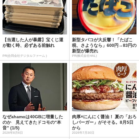
【当選した人が暴露】宝くじ運
新型タバコが大反響！「たばこ
が動く時、必ずある前触れ
税、さようなら」600円→83円の
新型が爆売れ
PR(合同会社デジタルファーム )
PR(株式会社HAL)
なぜahamoは40GBに増量した
肉厚×にんにく醤油！ 夏の「おろ
のか 見えてきたドコモの“本
しバーガー」がそそる。8月5日
音” (1/5)
から
2026年8月6日
2026年7月30日