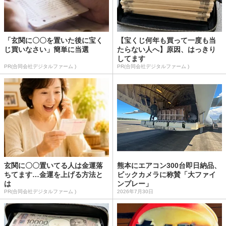
「玄関に〇〇を置いた後に宝く
【宝くじ何年も買って一度も当
じ買いなさい」簡単に当選
たらない人へ】原因、はっきり
してます
PR(合同会社デジタルファーム )
PR(合同会社デジタルファーム )
玄関に〇〇置いてる人は金運落
熊本にエアコン300台即日納品、
ちてます…金運を上げる方法と
ビックカメラに称賛「大ファイ
は
ンプレー」
PR(合同会社デジタルファーム )
2026年7月30日