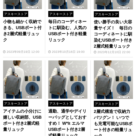
アスキーストア
アスキーストア
アスキーストア
小物も細かく収納で
毎日のコーディネー
使い勝手の良い大容
きる、USBポート付
トに馴染む、人気の
量サイズ！ 毎日の
き2層式軽量リュッ
USBポート付き軽量
コーディネートに馴
ク
リュック
染むUSBポート付き
2層式軽量リュック
2023年09月19日 12:00
2023年10月16日 19:00
2023年12月10日 22:00
アスキーストア
アスキーストア
アスキーストア
アイテムの小分けに
通勤、通学やデイリ
2層式構造で収納力
嬉しい収納部、USB
ーバッグとしておす
バツグン！ いつで
ポート付き2層式軽
すめ！ W*lt エルマ
も充電可能なUSBポ
量リュック
USBポート付き2層
ート付きの軽量リュ
式軽量リュック
ック