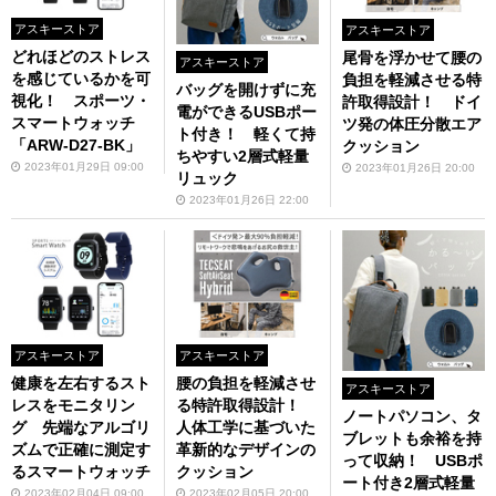
アスキーストア
アスキーストア
どれほどのストレス
尾骨を浮かせて腰の
アスキーストア
を感じているかを可
負担を軽減させる特
バッグを開けずに充
視化！ スポーツ・
許取得設計！ ドイ
電ができるUSBポー
スマートウォッチ
ツ発の体圧分散エア
ト付き！ 軽くて持
「ARW-D27-BK」
クッション
ちやすい2層式軽量
2023年01月29日 09:00
2023年01月26日 20:00
リュック
2023年01月26日 22:00
アスキーストア
アスキーストア
健康を左右するスト
腰の負担を軽減させ
アスキーストア
レスをモニタリン
る特許取得設計！
ノートパソコン、タ
グ 先端なアルゴリ
人体工学に基づいた
ブレットも余裕を持
ズムで正確に測定す
革新的なデザインの
って収納！ USBポ
るスマートウォッチ
クッション
ート付き2層式軽量
2023年02月04日 09:00
2023年02月05日 20:00