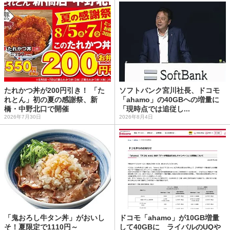
たれかつ丼が200円引き！ 「た
ソフトバンク宮川社長、ドコモ
れとん」初の夏の感謝祭、新
「ahamo」の40GBへの増量に
橋・中野北口で開催
「現時点では追従し...
2026年7月30日
2026年8月4日
「鬼おろし牛タン丼」がおいし
ドコモ「ahamo」が10GB増量
そ！夏限定で1110円～
して40GBに ライバルのUQや