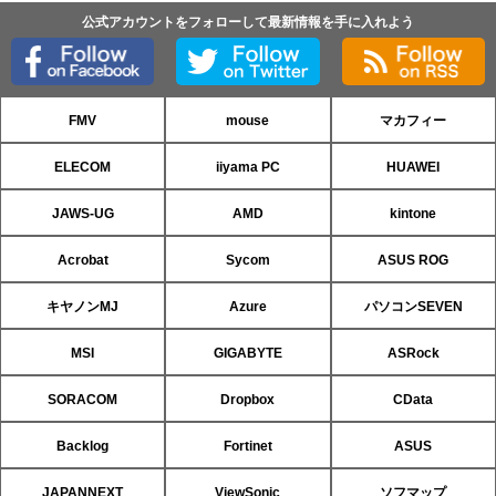
公式アカウントをフォローして最新情報を手に入れよう
FMV
mouse
マカフィー
ELECOM
iiyama PC
HUAWEI
JAWS-UG
AMD
kintone
Acrobat
Sycom
ASUS ROG
キヤノンMJ
Azure
パソコンSEVEN
MSI
GIGABYTE
ASRock
SORACOM
Dropbox
CData
Backlog
Fortinet
ASUS
JAPANNEXT
ViewSonic
ソフマップ