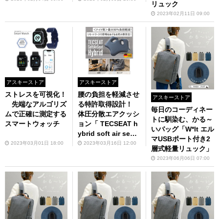
リュック
2023年02月11日 09:00
アスキーストア
アスキーストア
ストレスを可視化！
腰の負担を軽減させ
アスキーストア
先端なアルゴリズ
る特許取得設計！
毎日のコーディネー
ムで正確に測定する
体圧分散エアクッシ
トに馴染む、かる～
スマートウォッチ
ョン「 TECSEAT h
いバッグ「W*lt エル
ybrid soft air sea
マUSBポート付き2
t」
2023年03月01日 18:00
2023年03月16日 12:00
層式軽量リュック」
2023年06月06日 07:00