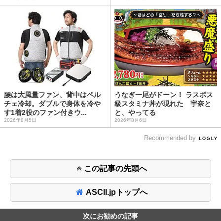
腰は大風量ファン、背中はペル
うなぎ一尾がドーン！ ラスボス
チェ冷却。ダブルで身体を冷や
級スタミナ丼が現れた 宇奈と
す1着2役のファン付きウ...
と、やってる
2026年8月5日
2026年8月6日
Recommended by
この記事の先頭へ
ASCII.jpトップへ
次にお勧めの記事