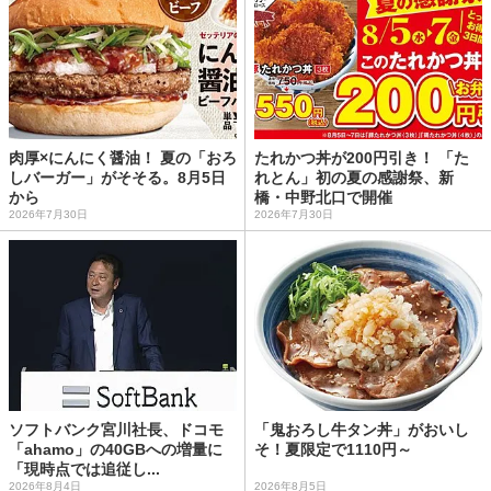
肉厚×にんにく醤油！ 夏の「おろ
たれかつ丼が200円引き！ 「た
しバーガー」がそそる。8月5日
れとん」初の夏の感謝祭、新
から
橋・中野北口で開催
2026年7月30日
2026年7月30日
ソフトバンク宮川社長、ドコモ
「鬼おろし牛タン丼」がおいし
「ahamo」の40GBへの増量に
そ！夏限定で1110円～
「現時点では追従し...
2026年8月4日
2026年8月5日