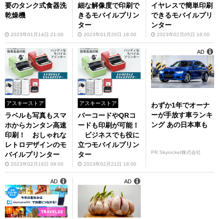
要のタンク式食器洗
細な解像度で印刷で
イヤレスで簡単印刷
乾燥機
きるモバイルプリン
できるモバイルプリ
ター
ンター
2023年01月14日 21:00
2023年01月20日 18:00
2023年02月05日 18:00
AD
アスキーストア
アスキーストア
わずか1年でオーナ
ーが手放す車ランキ
ラベルも写真もスマ
バーコードやQRコ
ング あの日本車も
ホからカンタン高速
ードも印刷が可能！
印刷！ おしゃれな
ビジネスでも役に
レトロデザインのモ
立つモバイルプリン
PR Skyrocket株式会社
バイルプリンター
ター
2023年02月18日 09:00
2023年02月21日 18:00
AD
AD