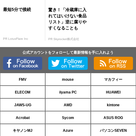
最短5分で接続
驚き！「冷蔵庫に入
れてはいけない食品
リスト」逆に腐りや
すくなることも
PR LotusFlare Inc
PR Skyrocket株式会社
公式アカウントをフォローして最新情報を手に入れよう
FMV
mouse
マカフィー
ELECOM
iiyama PC
HUAWEI
JAWS-UG
AMD
kintone
Acrobat
Sycom
ASUS ROG
キヤノンMJ
Azure
パソコンSEVEN