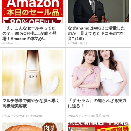
「え、こんなセールやってた
なぜahamoは40GBに増量した
の？」80％OFF以上が続々登
のか 見えてきたドコモの“本
場！Amazonの本気が...
音” (1/5)
PR(Amazon)
2026年8月6日
マルチ効果で健やかな肌へ導く
『ザ セラム』の知られざる実力
高機能美容液
に迫る！
PR(エリクシール on 美的.com)
PR(エリクシール on 美的.com)