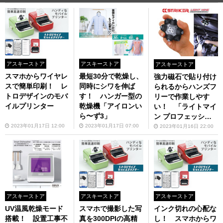
アスキーストア
アスキーストア
アスキーストア
スマホからワイヤレ
最短30分で乾燥し、
強力磁石で貼り付け
スで簡単印刷！ レ
同時にシワを伸ば
られるからハンズフ
トロデザインのモバ
す！ ハンガー型の
リーで作業しやす
イルプリンター
乾燥機「アイロンい
い！ 「ライトマイ
ら〜ず3」
ン プロフェッショ
ナル」
2023年01月17日 12:00
2023年01月17日 07:00
2023年01月16日 22:00
アスキーストア
アスキーストア
アスキーストア
UV温風乾燥モード
スマホで撮影した写
インク切れの心配な
搭載！ 設置工事不
真を300DPIの高精
し！ スマホからワ