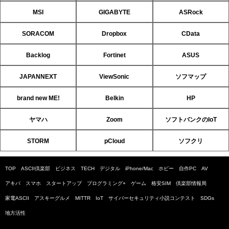
MSI
GIGABYTE
ASRock
SORACOM
Dropbox
CData
Backlog
Fortinet
ASUS
JAPANNEXT
ViewSonic
ソフマップ
brand new ME!
Belkin
HP
ヤマハ
Zoom
ソフトバンクのIoT
STORM
pCloud
ソフクリ
TOP
ASCII倶楽部
ビジネス
TECH
デジタル
iPhone/Mac
ホビー
自作PC
AV
アキバ
スマホ
スタートアップ
プログラミング+
ゲーム
格安SIM
倶楽部情報局
家電ASCII
アスキーグルメ
MITTR
IoT
サイバーセキュリティ小説コンテスト
SDGs
地方活性