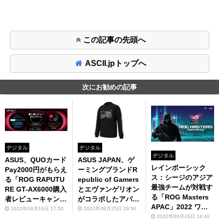
この記事の先頭へ
ASCII.jpトップへ
次にお勧めの記事
デジタル
デジタル
デジタル
ASUS、QUOカード
ASUS JAPAN、ゲ
レインボーシック
Pay2000円がもらえ
ーミングブランドR
ス：シージのアジア
る「ROG RAPUTU
epublic of Gamers
最強チームが対戦す
RE GT-AX6000購入
とエヴァンゲリオン
る「ROG Masters
者レビューキャンペ
がコラボしたアパレ
APAC」2022 ワー
ーン」を開催
ル3製品を販売
2022年09月16日 17:50
2022年08月25日 19:50
ルドeスポーツトー
2022年08月16日 14:40