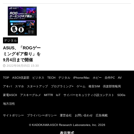
ナメント、8月15日
より参加登録開始
デジタル
ASUS、「ROGゲー
ミングギア祭り」を
9月4日まで開催
2022年08月05日 15:30
TOP
ASCII倶楽部
ビジネス
TECH
デジタル
iPhone/Mac
ホビー
自作PC
AV
アキバ
スマホ
スタートアップ
プログラミング+
ゲーム
格安SIM
倶楽部情報局
家電ASCII
アスキーグルメ
MITTR
IoT
サイバーセキュリティ小説コンテスト
SDGs
地方活性
サイトポリシー
プライバシーポリシー
運営会社
お問い合わせ
広告掲載
© KADOKAWA ASCII Research Laboratories, Inc. 2026
表示形式