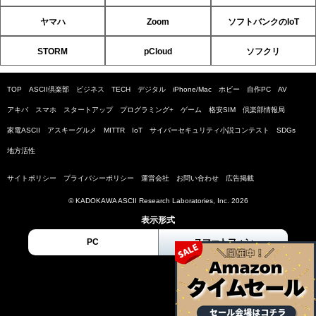
ヤマハ
Zoom
ソフトバンクのIoT
STORM
pCloud
ソフクリ
TOP
ASCII倶楽部
ビジネス
TECH
デジタル
iPhone/Mac
ホビー
自作PC
AV
アキバ
スマホ
スタートアップ
プログラミング+
ゲーム
格安SIM
倶楽部情報局
家電ASCII
アスキーグルメ
MITTR
IoT
サイバーセキュリティ小説コンテスト
SDGs
地方活性
サイトポリシー
プライバシーポリシー
運営会社
お問い合わせ
広告掲載
© KADOKAWA ASCII Research Laboratories, Inc. 2026
表示形式
PC
スマートフォン