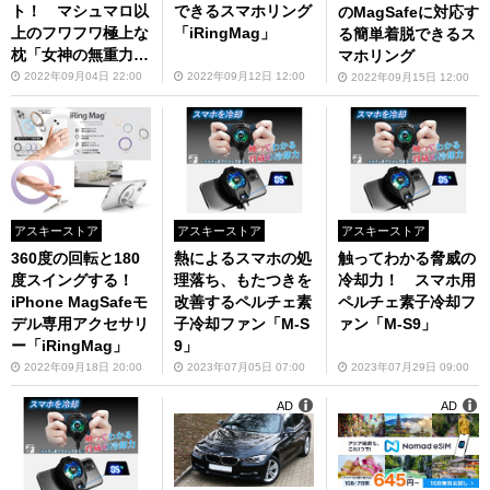
ト！ マシュマロ以
できるスマホリング
のMagSafeに対応す
上のフワフワ極上な
「iRingMag」
る簡単着脱できるス
枕「女神の無重力枕
マホリング
極上」
2022年09月04日 22:00
2022年09月12日 12:00
2022年09月15日 12:00
アスキーストア
アスキーストア
アスキーストア
360度の回転と180
熱によるスマホの処
触ってわかる脅威の
度スイングする！
理落ち、もたつきを
冷却力！ スマホ用
iPhone MagSafeモ
改善するペルチェ素
ペルチェ素子冷却フ
デル専用アクセサリ
子冷却ファン「M-S
ァン「M-S9」
ー「iRingMag」
9」
2022年09月18日 20:00
2023年07月05日 07:00
2023年07月29日 09:00
AD
AD