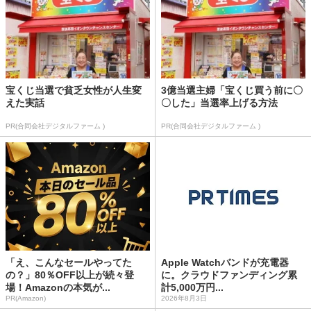
宝くじ当選で貧乏女性が人生変
3億当選主婦「宝くじ買う前に〇
えた実話
〇した」当選率上げる方法
PR(合同会社デジタルファーム )
PR(合同会社デジタルファーム )
「え、こんなセールやってた
Apple Watchバンドが充電器
の？」80％OFF以上が続々登
に。クラウドファンディング累
場！Amazonの本気が...
計5,000万円...
PR(Amazon)
2026年8月3日