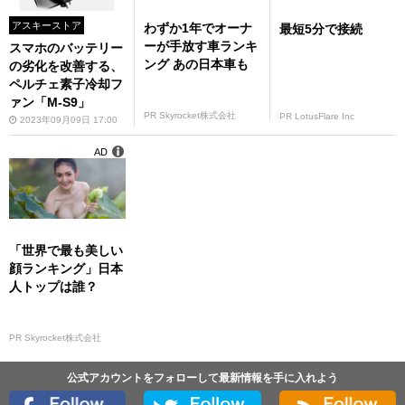
アスキーストア
わずか1年でオーナ
最短5分で接続
ーが手放す車ランキ
スマホのバッテリー
ング あの日本車も
の劣化を改善する、
ペルチェ素子冷却フ
ァン「M-S9」
PR Skyrocket株式会社
PR LotusFlare Inc
2023年09月09日 17:00
AD
「世界で最も美しい
顔ランキング」日本
人トップは誰？
PR Skyrocket株式会社
公式アカウントをフォローして最新情報を手に入れよう