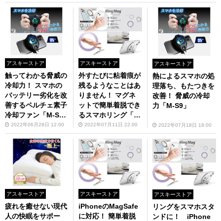
アスキーストア
アスキーストア
アスキーストア
触ってわかる脅威の
外すたびに粘着痕が
熱によるスマホの処
冷却力！ スマホの
残るようなことはあ
理落ち、もたつきを
バッテリー劣化を改
りません！ マグネ
改善！ 脅威の冷却
善するペルチェ素子
ットで簡単着脱でき
力「M-S9」
冷却ファン「M-S
るスマホリング「iR
9」
ingMag」
2022年06月28日 12:00
2022年07月11日 22:00
2022年07月18日 18:00
アスキーストア
アスキーストア
アスキーストア
疲れを癒せない現代
iPhoneのMagSafe
リングをスマホスタ
人の快眠をサポー
に対応！ 簡単着脱
ンドに！ iPhone