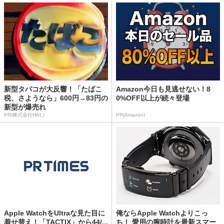
新型タバコが大反響！「たばこ
Amazon今日も見逃せない！8
税、さようなら」600円→83円の
0%OFF以上が続々登場
新型が爆売れ
PR(株式会社HAL)
PR(Amazon)
Apple WatchをUltraな見た目に
俺ならApple Watchよりこっ
着せ替え！「TACTIX」から44/...
ち！ 愛用の腕時計を最新スマー