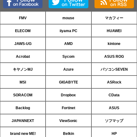
FMV
mouse
マカフィー
ELECOM
iiyama PC
HUAWEI
JAWS-UG
AMD
kintone
Acrobat
Sycom
ASUS ROG
キヤノンMJ
Azure
パソコンSEVEN
MSI
GIGABYTE
ASRock
SORACOM
Dropbox
CData
Backlog
Fortinet
ASUS
JAPANNEXT
ViewSonic
ソフマップ
brand new ME!
Belkin
HP