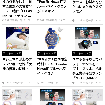
換の必要なし！ 日
"Pacific Hawaii"ブ
ケース・お財布をひ
本全国対応の電波ソ
ルーハワイ・クロノ
とつにまとめたスグ
ーラー時計「ELGIN
が80％オフ
レモノ！
INFINITY チタン 電
波ソーラー FK1431
2022年06月13日 21:00
2022年06月07日 19:00
2022年06月07日 12:00
TI」が72％オフ
アスキーストア
アスキーストア
アスキーストア
マシュマロ以上のフ
78％オフ！国内限定
スマホを冷やしてパ
ワフワ極上な枕「女
特別モデル "Pacific
フォーマンスをアッ
神の無重力枕極上」
Hawaii"ブルーハワ
プ！ スマホ用ペル
イ・クロノ
チェ素子冷却ファン
「M-S9（MARVEL
OUS -SUPER 9 FA
2022年06月05日 21:00
2022年06月20日 17:00
2022年06月20日 22:00
N-）」7月上旬発売
（予約受付中）