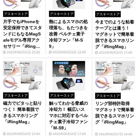
アスキーストア
アスキーストア
アスキーストア
片手でもiPhoneを
熱によるスマホの処
今までのような粘着
安定保持できてスタ
理落ち、もたつきを
テープとは違う！
ンドにもなるMagS
改善 ペルチェ素子
マグネットで簡単着
afeモデル専用アク
冷却ファン「M-S
脱できるスマホリン
セサリー「iRingMa
9」
グ「iRingMag」
g」6月下旬発売
2022年06月21日 22:00
2022年06月22日 12:00
2022年06月22日 17:00
（予約受付中）
アスキーストア
アスキーストア
アスキーストア
磁力でピタっと貼り
触ってわかる脅威の
リング部特許取得
つく！ 簡単着脱で
冷却力！ 幅広いス
マグネットで簡単着
きるスマホリング
マホに対応するペル
脱できるスマホリン
「iRingMag」
チェ素子冷却ファン
グ「iRingMag」
「M-S9」
2022年06月24日 12:00
2022年06月24日 17:00
2022年06月27日 19:00